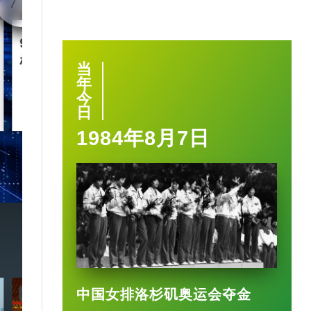
90后王兴兴 “英语学渣”是
智慧城市｜杭
机械人天才
大脑” 有何神
当
年
今
2025-03-17
日
1984年8月7日
中国女排洛杉矶奥运会夺金
7:20
3:49