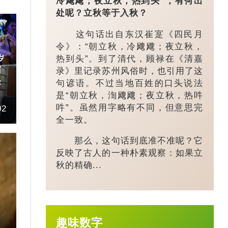
冷飕飕；夜立秋，热到头”，有何出
处呢？立秋等于入秋？
这句话出自东汉崔寔《四民月
令》：“朝立秋，冷飕飕；夜立秋，
热到头”。到了清代，顾禄在《清嘉
岁
霸
录》里记录苏州风俗时，也引用了这
任
句谚语。不过当地百姓的口头说法
是“朝立秋，渹飕飕；夜立秋，热吽
吽”。虽然用字略有不同，但意思完
02
全一致。
那么，这句话到底准不准呢？它
反映了古人的一种朴素观察：如果立
秋的精确...
趣味数字