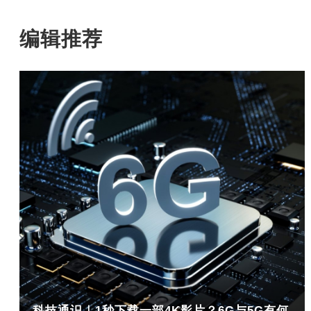
编辑推荐
科技通识｜1秒下载一部4K影片？6G与5G有何