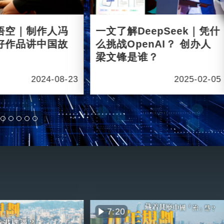
悟空｜制作人冯
一文了解DeepSeek｜凭什
好作品讲中国故
么挑战OpenAI？ 创办人
梁文锋是谁？
2024-08-23
2025-02-05
7:20