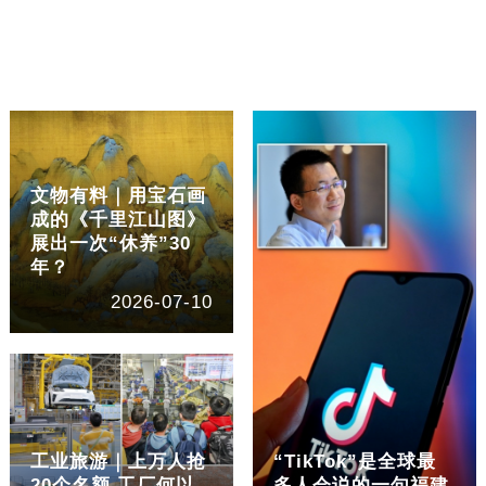
文物有料｜用宝石画
成的《千里江山图》
展出一次“休养”30
年？
2026-07-10
工业旅游｜上万人抢
“TikTok”是全球最
20个名额 工厂何以
多人会说的一句福建