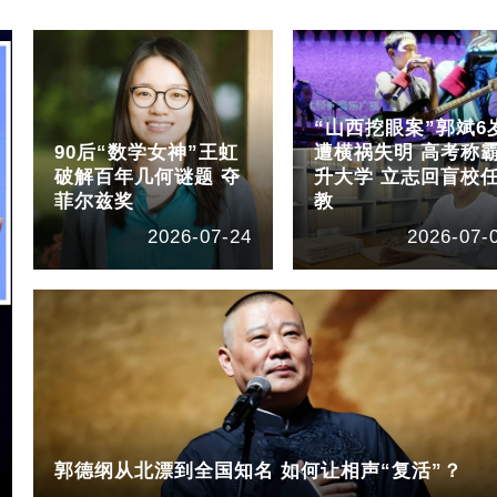
“山西挖眼案”郭斌6
90后“数学女神”王虹
遭横祸失明 高考称
破解百年几何谜题 夺
升大学 立志回盲校
菲尔兹奖
教
2026-07-24
2026-07-
郭德纲从北漂到全国知名 如何让相声“复活”？