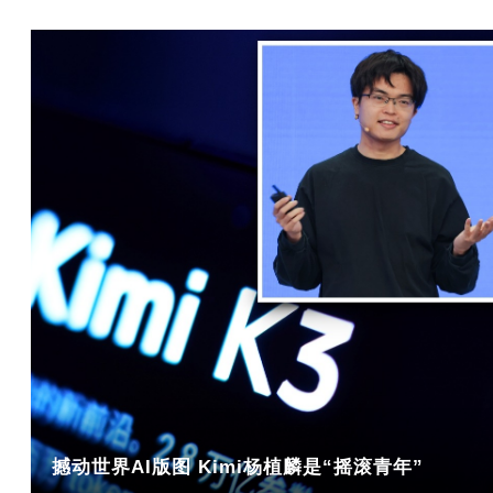
撼动世界AI版图 Kimi杨植麟是“摇滚青年”