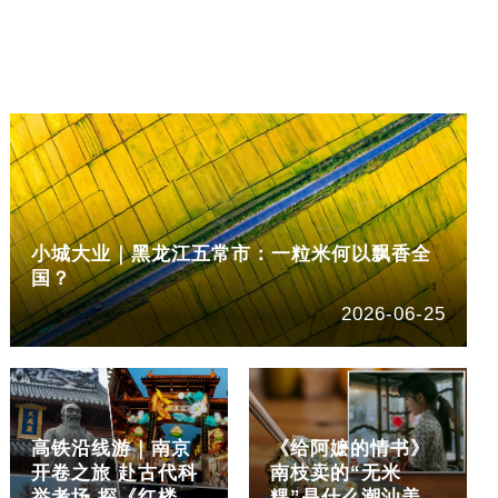
小城大业｜黑龙江五常市：一粒米何以飘香全
国？
2026-06-25
高铁沿线游｜南京
《给阿嬷的情书》
开卷之旅 赴古代科
南枝卖的“无米
举考场 探《红楼
粿”是什么潮汕美