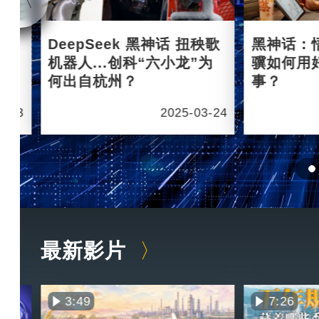
杭州
DeepSeek 黑神话 扭秧歌
黑神话：
机器人...创科“六小龙”为
骥如何用
何出自杭州？
事？
6-03
2025-03-24
最新影片
3:49
7:26