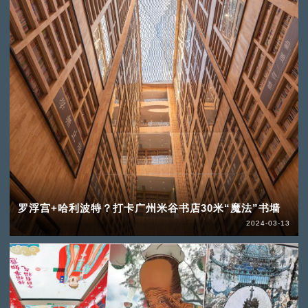
罗浮宫+哈利波特？打卡广州米谷书店30米“魔法”书墙
2024-03-13