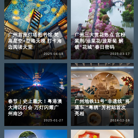
广州首座灯塔图书馆 梵
广州三大赏花热点 宫粉
高星空+型格天梯 打卡海
紫荆/油菜花/波斯菊 解
边阅读天堂
锁“花城”春日密码
2025-04-18
2025-03-17
春节｜史上最大！粤港澳
广州地铁11号“非遗线”将
大湾区灯会 万灯闪耀广
通车 “粤绣”芳村站首次
州南沙
亮相
2025-01-27
2024-12-16