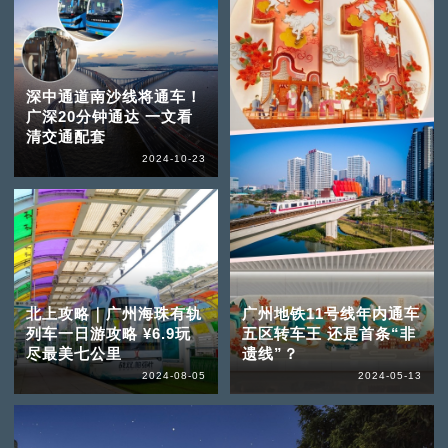
深中通道南沙线将通车！
广深20分钟通达 一文看
清交通配套
2024-10-23
北上攻略｜广州海珠有轨
广州地铁11号线年内通车
列车一日游攻略 ¥6.9玩
五区转车王 还是首条“非
尽最美七公里
遗线”？
2024-08-05
2024-05-13