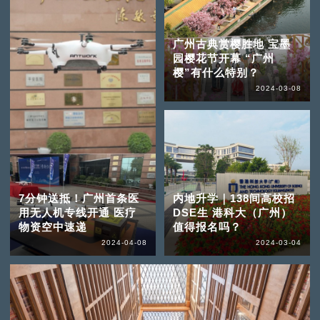
广州古典赏樱胜地 宝墨
园樱花节开幕 “广州
樱”有什么特别？
2024-03-08
7分钟送抵！广州首条医
内地升学｜138间高校招
用无人机专线开通 医疗
DSE生 港科大（广州）
物资空中速递
值得报名吗？
2024-04-08
2024-03-04