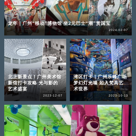
龙年｜广州“移动”博物馆 坐2元巴士“潮”赏国宝
2024-02-07
北上新景点！广州美术馆
湾区打卡｜广州乐峰广场
新馆打卡攻略 光与影的
梦幻灯光墙 如入梵高艺
艺术盛宴
术世界
2023-12-07
2023-10-13