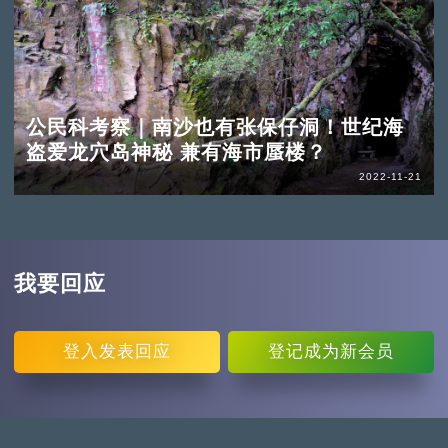
公民科考察｜南沙也有张保仔洞！世纪海
盗爱龙穴岛神秘 兼有海市蜃楼？
2022-11-21
我要回应
登入
发表回应
登记
成为新会员