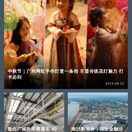
中秋节｜广州网红手作灯笼一条街 尽显传统花灯魅力 打
卡必到
2023-09-22
新白广城际即將通车 40
南沙新地标｜国际金融论