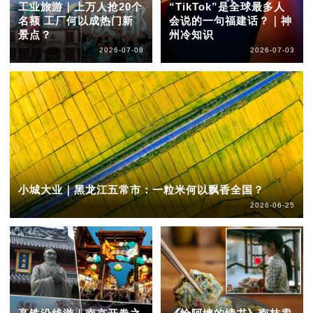
工业旅游｜上万人抢20个
“TikTok”是全球最多人
名额 工厂何以成热门新
会说的一句福建话？｜神
景点？
州冷知识
2026-07-08
2026-07-03
小城大业｜黑龙江五常市：一粒米何以飘香全国？
2026-06-25