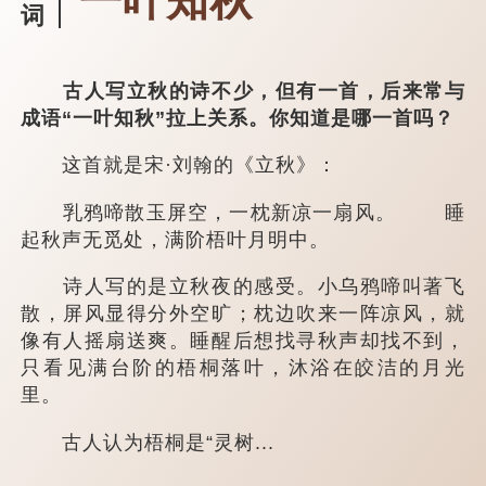
一叶知秋
词
古人写立秋的诗不少，但有一首，后来常与
成语“一叶知秋”拉上关系。你知道是哪一首吗？
这首就是宋·刘翰的《立秋》：
乳鸦啼散玉屏空，一枕新凉一扇风。 睡
起秋声无觅处，满阶梧叶月明中。
诗人写的是立秋夜的感受。小乌鸦啼叫著飞
散，屏风显得分外空旷；枕边吹来一阵凉风，就
像有人摇扇送爽。睡醒后想找寻秋声却找不到，
只看见满台阶的梧桐落叶，沐浴在皎洁的月光
里。
古人认为梧桐是“灵树...