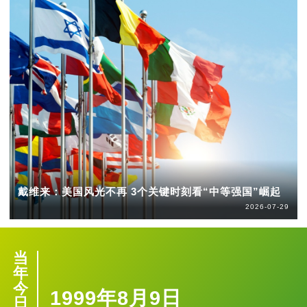
戴维来：美国风光不再 3个关键时刻看“中等强国”崛起
2026-07-29
当
年
今
1999年8月9日
日