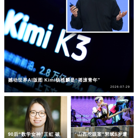
撼动世界AI版图 Kimi杨植麟是“摇滚青年”
2026-07-29
90后“数学女神”王虹 破
“山西挖眼案”郭斌6岁遭