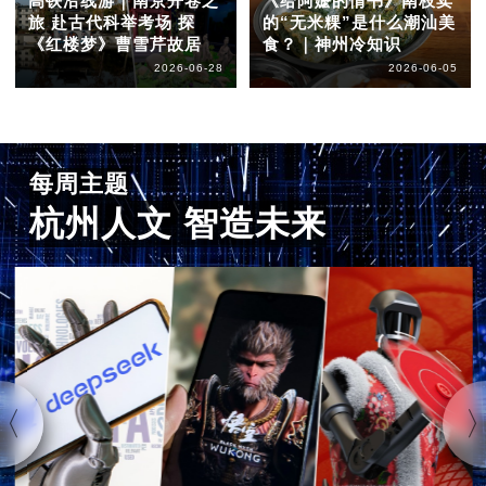
高铁沿线游｜南京开卷之
《给阿嬷的情书》南枝卖
旅 赴古代科举考场 探
的“无米粿”是什么潮汕美
《红楼梦》曹雪芹故居
食？｜神州冷知识
2026-06-28
2026-06-05
每周主题
杭州人文 智造未来