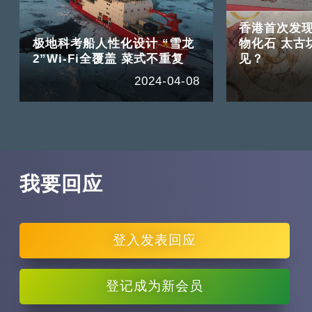
香港首次发
极地科考船人性化设计 “雪龙
物化石 太古
2”Wi-Fi全覆盖 菜式不重复
见？
2024-04-08
我要回应
登入
发表回应
登记
成为新会员