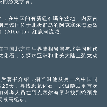
级的恐龙学者。
，在中国的有新疆准噶尔盆地，内蒙古
则是该国位于北极群岛的阿克塞尔海堡岛
伯塔省（Alberta）红鹿河流域。
中国北方中生界陆相岩层与北美同时代
龙化石，以探求亚洲和北美大陆上恐龙动
。
后著书介绍，指当时他及另一名中国同
察25天，寻找恐龙化石，北极随后更首次
加科考人员在阿克塞尔海堡岛找到蛇颈龙
度最高纪录。