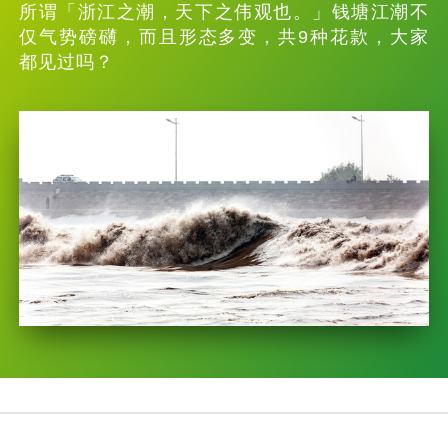
所谓「浙江之潮，天下之伟观也。」钱塘江潮不
仅气势磅礴，而且形态多变，共9种花款，大家
都见过吗？