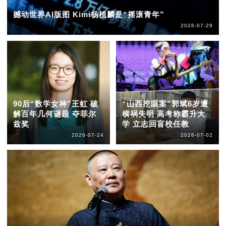
撼动世界AI版图 Kimi杨植麟是“摇滚青年”
2026-07-29
90后“数学女神”王虹 破
“山西挖眼案”郭斌6岁遭
解百年几何谜题 夺菲尔
横祸失明 高考称霸升大
兹奖
学 立志回盲校任教
2026-07-24
2026-07-02