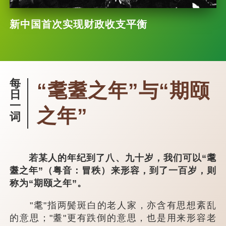
新中国首次实现财政收支平衡
每
“耄耋之年”与“期颐
日
一
之年”
词
若某人的年纪到了八、九十岁，我们可以“耄
耋之年”（粤音：冒秩）来形容，到了一百岁，则
称为“期颐之年”。
"耄"指两鬓斑白的老人家，亦含有思想紊乱
的意思；"耋"更有跌倒的意思，也是用来形容老