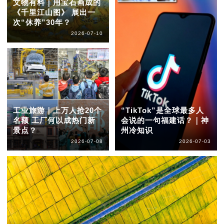
文物有料｜用宝石画成的
《千里江山图》 展出一
次“休养”30年？
2026-07-10
工业旅游｜上万人抢20个
“TikTok”是全球最多人
名额 工厂何以成热门新
会说的一句福建话？｜神
景点？
州冷知识
2026-07-08
2026-07-03