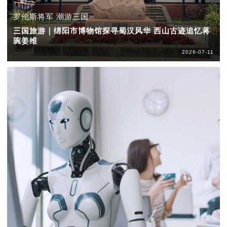
罗伦斯将军 潮游三国
三国旅游｜绵阳市博物馆探寻蜀汉风华 西山古迹追忆蒋
琬姜维
2026-07-11