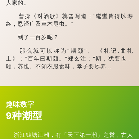
人家的。
曹操《对酒歌》就曾写道："耄耋皆得以寿
终，恩泽广及草木昆虫。"
到了一百岁呢？
那么就可以称为"期颐"。 《礼记.曲礼
上》："百年曰期颐。"郑玄注："期，犹要也；
颐，养也。不知衣服食味，孝子要尽养...
趣味数字
9种潮型
浙江钱塘江潮，有「天下第一潮」之誉，古人