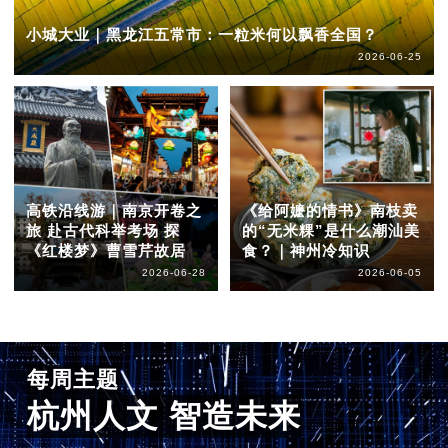
小城大业｜黑龙江五常市：一粒米何以飘香全国？
2026-06-25
高铁沿线游｜南京开卷之
《给阿嬷的情书》南枝卖
旅 赴古代科举考场 探
的“无米粿”是什么潮汕美
《红楼梦》曹雪芹故居
食？｜神州冷知识
2026-06-28
2026-06-05
每周主题
杭州人文 智造未来