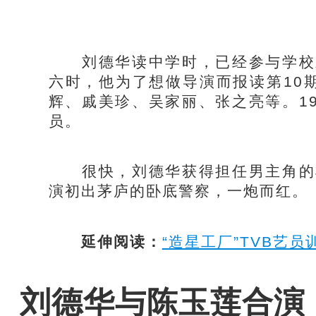
刘德华读中学时，已经参与学校戏
六时，他为了想做导演而报读第10
辉、戚美珍、吴家丽、张之亮等。1
员。
很快，刘德华获得担任男主角的机
演初出茅庐的卧底警察，一炮而红。
延伸阅读：
“造星工厂”TVB艺员
刘德华与陈玉莲合演