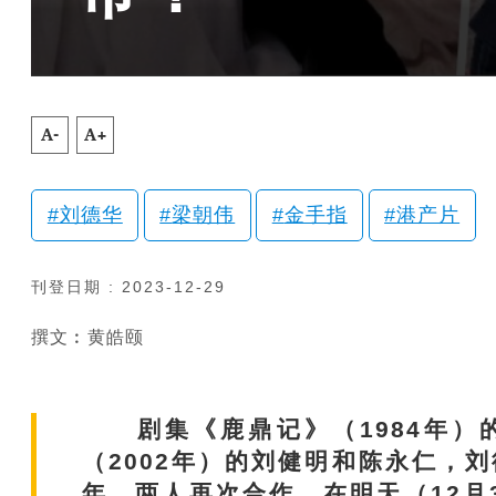
A-
A+
刘德华
梁朝伟
金手指
港产片
刊登日期 : 2023-12-29
撰文︰黄皓颐
剧集《鹿鼎记》（1984年）
（2002年）的刘健明和陈永仁，
年，两人再次合作，在明天（12月