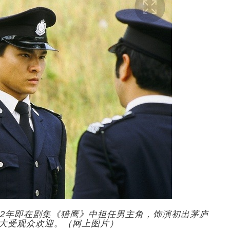
982年即在剧集《猎鹰》中担任男主角，饰演初出茅庐
大受观众欢迎。（网上图片）