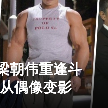
梁朝伟重逢斗
样从偶像变影