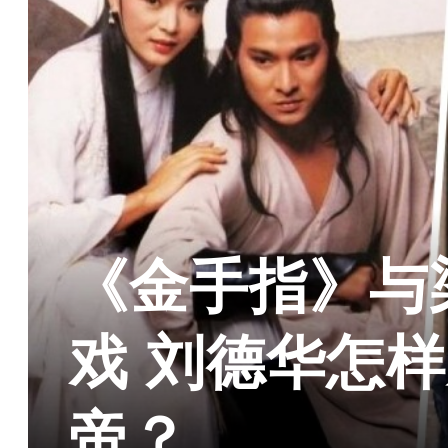
《金手指》与
戏 刘德华怎
帝？