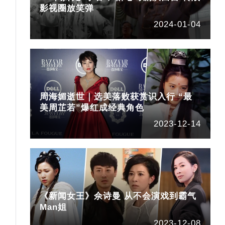
影视圈放笑弹
2024-01-04
周海媚逝世｜选美落败获赏识入行 “最
美周芷若”爆红成经典角色
爆
2023-12-14
《新闻女王》佘诗曼 从不会演戏到霸气
Man姐
2023-12-08