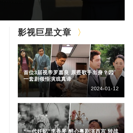
影视巨星文章
首位3届视帝罗嘉良 原是歌手出身？因
一套剧领悟演戏真谛
2024-01-12
“一代奸妃”李香琴 醉心粤剧演西宫 转战