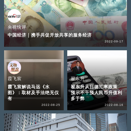
央视快评
中国经济｜携手共促开放共享的服务经济
2022-09-17
霞飞宸
翟东升
霞飞宸解说马远《水
翟东升从日德汇率政策
图》：取材及手法绝无仅
预示不干预人民币升值利
有
多于弊
2022-08-25
2022-08-16