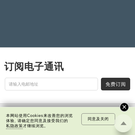
单霁翔
订阅电子通讯
免费订阅
本网站使用Cookies来改善您的浏览
中国科技
乐活湾区
潮游生活
通识中国
非凡人事
同意及关闭
体验, 请确定您同意及接受我们的
私隐政策
才继续浏览。
文化精华
焦点纵览
名家观点
国情专题