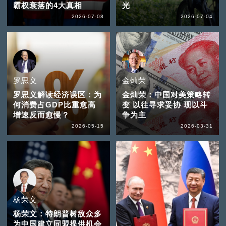
霸权衰落的4大真相
光
2026-07-08
2026-07-04
罗思义
金灿荣
罗思义解读经济误区：为
金灿荣：中国对美策略转
何消费占GDP比重愈高
变 以往寻求妥协 现以斗
增速反而愈慢？
争为主
2026-05-15
2026-03-31
杨荣文
杨荣文：特朗普树敌众多
为中国建立同盟提供机会