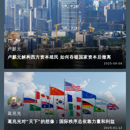
卢麒元
卢麒元解构西方资本殖民 如何吞噬国家资本后撤离
2025-08-08
葛兆光
葛兆光对“天下”的想像：国际秩序总依靠力量和利益
2025-01-12