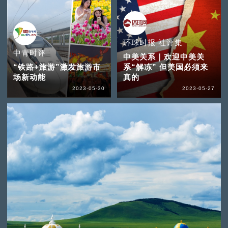
环球时报 社评集
中青时评
中美关系｜欢迎中美关
“铁路+旅游”激发旅游市
系“解冻” 但美国必须来
场新动能
真的
2023-05-30
2023-05-27