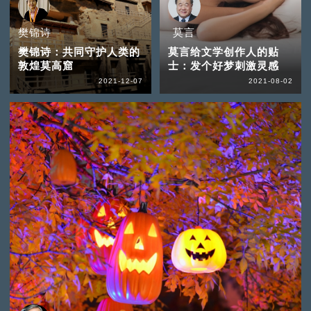
樊锦诗
莫言
樊锦诗：共同守护人类的
莫言给文学创作人的贴
敦煌莫高窟
士：发个好梦刺激灵感
2021-12-07
2021-08-02