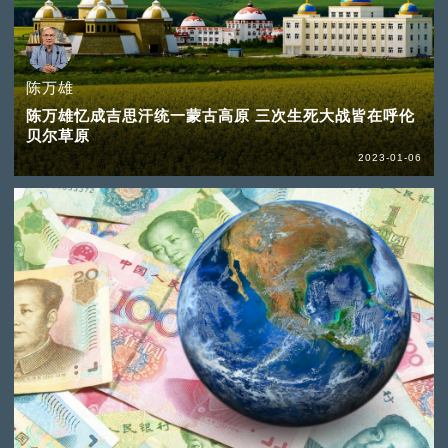
陈万雄
陈万雄忆成吉思汗统一蒙古高原 三次生死大战皆在呼伦
贝尔草原
2023-01-06