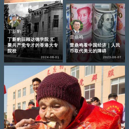
丁新豹
雷鼎鸣
丁新豹回顾达德学院 汇
聚共产党专才的香港大专
雷鼎鸣看中国经济｜人民
院校
币取代美元的障碍
2024-08-01
2023-06-07