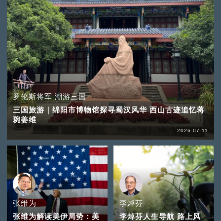
罗伦斯将军 潮游三国
三国旅游｜绵阳市博物馆探寻蜀汉风华 西山古迹追忆蒋
琬姜维
2026-07-11
张维为
李焯芬
张维为解读美伊局势：美
李焯芬人生导航 路上风