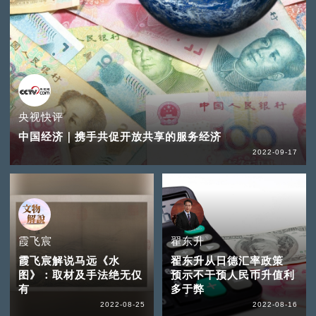
央视快评
中国经济｜携手共促开放共享的服务经济
2022-09-17
霞飞宸
翟东升
霞飞宸解说马远《水
翟东升从日德汇率政策
图》：取材及手法绝无仅
预示不干预人民币升值利
有
多于弊
2022-08-25
2022-08-16