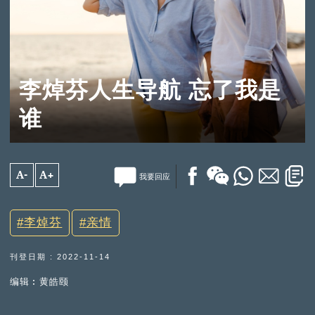
李焯芬人生导航 忘了我是
谁
A-
A+
我要回应
李焯芬
亲情
刊登日期 : 2022-11-14
编辑︰黄皓颐