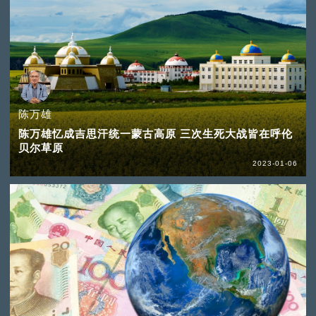
陈万雄
陈万雄忆成吉思汗统一蒙古高原 三次生死大战皆在呼伦
贝尔草原
2023-01-06