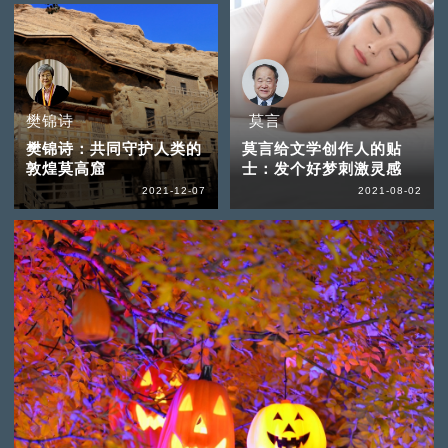
樊锦诗
莫言
樊锦诗：共同守护人类的
莫言给文学创作人的贴
敦煌莫高窟
士：发个好梦刺激灵感
2021-12-07
2021-08-02