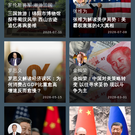
罗伦斯将军 潮游三国
张维为
三国旅游｜绵阳市博物馆
探寻蜀汉风华 西山古迹
张维为解读美伊局势：美
追忆蒋琬姜维
霸权衰落的4大真相
2026-07-11
2026-07-08
罗思义
金灿荣
罗思义解读经济误区：为
金灿荣：中国对美策略转
何消费占GDP比重愈高
变 以往寻求妥协 现以斗
增速反而愈慢？
争为主
2026-05-15
2026-03-31