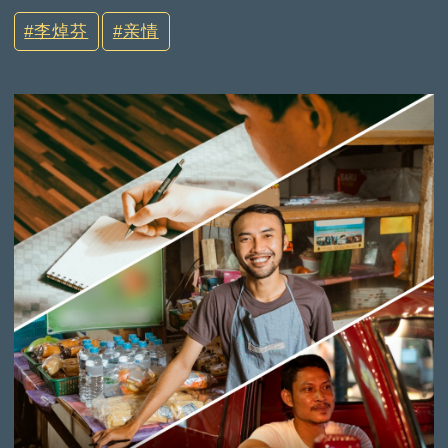
李焯芬
亲情