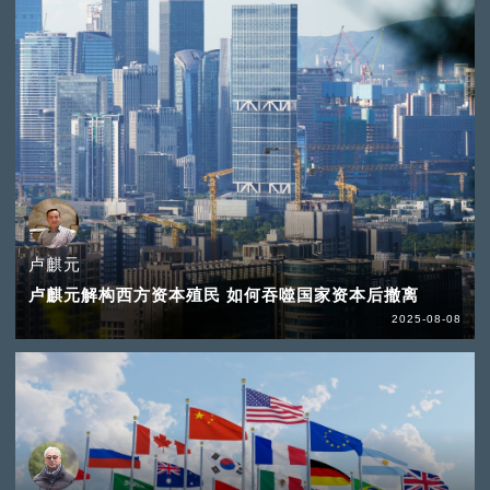
卢麒元
卢麒元解构西方资本殖民 如何吞噬国家资本后撤离
2025-08-08