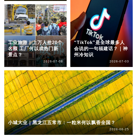
工业旅游｜上万人抢20个
“TikTok”是全球最多人
名额 工厂何以成热门新
会说的一句福建话？｜神
景点？
州冷知识
2026-07-08
2026-07-03
小城大业｜黑龙江五常市：一粒米何以飘香全国？
2026-06-25