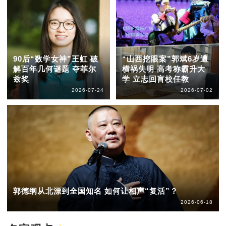
90后“数学女神”王虹 破
“山西挖眼案”郭斌6岁遭
解百年几何谜题 夺菲尔
横祸失明 高考称霸升大
兹奖
学 立志回盲校任教
2026-07-24
2026-07-02
郭德纲从北漂到全国知名 如何让相声“复活”？
2026-06-18