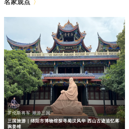
名家观点
罗伦斯将军 潮游三国
三国旅游｜绵阳市博物馆探寻蜀汉风华 西山古迹追忆蒋
琬姜维