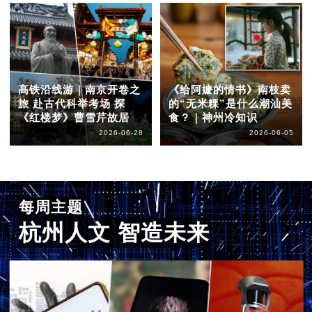
高铁沿线游｜南京开卷之
《给阿嬷的情书》南枝卖
旅 赴古代科举考场 探
的“无米粿”是什么潮汕美
《红楼梦》曹雪芹故居
食？｜神州冷知识
2026-06-28
2026-06-05
每周主题
杭州人文 智造未来