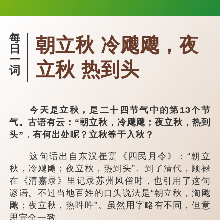
每
朝立秋 冷飕飕，夜
日
一
立秋 热到头
词
今天是立秋，是二十四节气中的第13个节
气。古语有云：“朝立秋，冷飕飕；夜立秋，热到
头”，有何出处呢？立秋等于入秋？
这句话出自东汉崔寔《四民月令》：“朝立
秋，冷飕飕；夜立秋，热到头”。到了清代，顾禄
在《清嘉录》里记录苏州风俗时，也引用了这句
谚语。不过当地百姓的口头说法是“朝立秋，渹飕
飕；夜立秋，热吽吽”。虽然用字略有不同，但意
思完全一致。