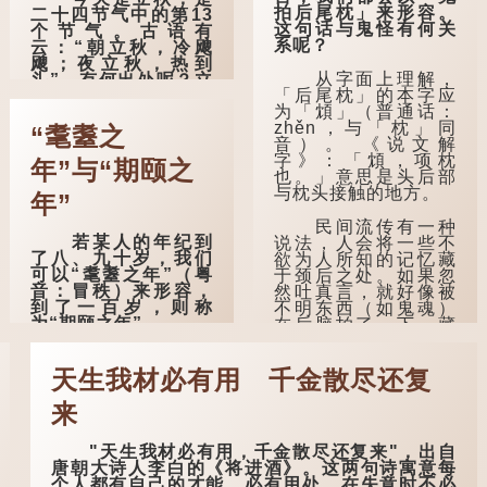
拍后尾枕」来形容。
二十四节气中的第13
这句话与鬼怪有何关
个节气。古语有
系呢？
云：“朝立秋，冷飕
飕；夜立秋，热到
从字面上理解，
头”，有何出处呢？立
「后尾枕」的本字应
秋等于入秋？
为「䪴」（普通话：
zhěn，与「枕」同
这句话出自东汉
“耄耋之
音）。 《说文解
崔寔《四民月
字》：「䪴，项枕
令》：“朝立秋，冷飕
年”与“期颐之
也。」意思是头后部
飕；夜立秋，热到
与枕头接触的地方。
头”。到了清代，顾禄
年”
在《清嘉录》里记录
民间流传有一种
苏州风俗时，也引用
若某人的年纪到
说法，人会将一些不
了这句谚语。不过当
了八、九十岁，我们
欲为人所知的记忆藏
地百姓的口头说法
可以“耄耋之年”（粤
于颈后之处。如果忽
是“朝立秋，渹飕飕；
音：冒秩）来形容，
然吐真言，就好像被
夜立秋，热吽吽”。虽
到了一百岁，则称
不明东西（如鬼魂）
然用字略有不同，但
为“期颐之年”。
在后脑拍了一下，藏
意思完全一致。
在脑中的秘密便脱口
"耄"指两鬓斑白的
而出。
那么，这句话到
老人家，亦含有思想
天生我材必有用 千金散尽还复
底准不准呢？它反映
紊乱的意思；"耋"更有
因此...
了古人的一种朴素观
跌倒的意思，也是用
察：如果立秋的精
来
来形容老人家的。
确...
"天生我材必有用，千金散尽还复来"，出自
曹操《对酒歌》
唐朝大诗人李白的《将进酒》。这两句诗寓意每
就曾写道："耄耋皆得
个人都有自己的才能，必有用处，在失意时不必