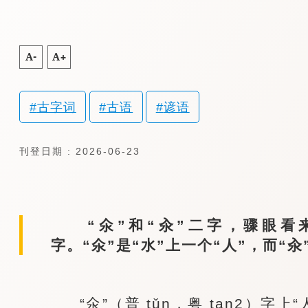
A-
A+
古字词
古语
谚语
刊登日期 : 2026-06-23
“氽”和“汆”二字，骤眼看
字。“氽”是“水”上一个“人”，而“
“氽”（普 tǔn，粤 tan2）字上