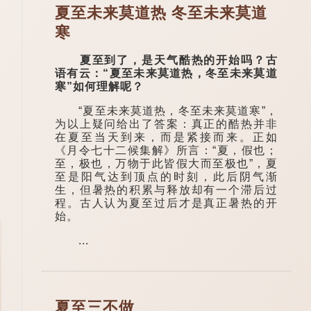
夏至未来莫道热 冬至未来莫道
寒
夏至到了，是天气酷热的开始吗？古
语有云：“夏至未来莫道热，冬至未来莫道
寒”如何理解呢？
“夏至未来莫道热，冬至未来莫道寒”，
为以上疑问给出了答案：真正的酷热并非
在夏至当天到来，而是紧接而来。正如
《月令七十二候集解》所言：“夏，假也；
至，极也，万物于此皆假大而至极也”，夏
至是阳气达到顶点的时刻，此后阴气渐
生，但暑热的积累与释放却有一个滞后过
程。古人认为夏至过后才是真正暑热的开
始。
...
夏至三不做