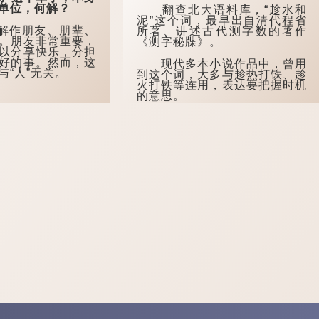
单位，何解？
翻查北大语料库，“趁水和
泥”这个词，最早出自清代程省
解作朋友、朋辈、
所著、讲述古代测字数的著作
。朋友非常重要，
《测字秘牒》。
以分享快乐，分担
好的事。然而，这
现代多本小说作品中，曾用
与“人”无关。
到这个词，大多与趁热打铁、趁
火打铁等连用，表达要把握时机
的意思。
例如姚雪垠的长篇小说《李
自成》第三卷第11章：“这母货
不早不晚，来的恰好。趁水和
泥，趁热打铁，捎带着把她收
拾...