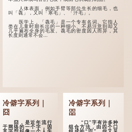
成人，但由于未达壮
是，道士拿出一个青
年，所以又称「弱
瓷枕头，让卢姓书生
人体表面，例如手臂等部位生长的细毛，也
冠」。 《礼记·曲
睡一睡，便能满足他
叫「毳」，又叫「寒毛」、「汗毛」。
礼》明确记载：「人
希望得到荣华富贵的
生十年曰幼，学；二
愿望。
医学上，「毳毛」是一个专有名词。它指人
十曰弱，冠；三十曰
类在儿童时期长出的一种细小、不易注意到却又
壮，有室。」这说明
这时，...
几乎遍布全身的毛发。毳毛的密度因人而异，其
三十岁...
长度则通常不会...
冷僻字系列｜
冷僻字系列｜
囧
㗊
囧，是近年流行
“口”字有许多种
于网络的一个字，因
组合方法，由四个口
其字型好像一个人失
组成的“㗊”，你又见