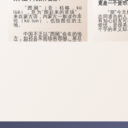
竟是一个货币
"圐圙"（音：枯略，kū
lüè），意为"围起来的草场"，
“朋”今天
来自蒙古语，内蒙古一般读作库
志同道合的人
伦（kū lun），也指围住的土
有知心好友可
地。
烦忧，是很美
个字的本义却
中国不乏以"圐圙"命名的地
方，如祁县东观镇南圐圙、展旦
召大圐圙等；河北张北县境内也
有一个地方叫"大圐圙"，现多写
作"大囫囵"。
在河南安阳的方言中，"圐
圙"除了可以作名...