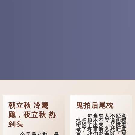
朝立秋 冷飕
鬼拍后尾枕
飕，夜立秋 热
每当有人不经意
地把原本不应说的秘
到头
密说了出来，又或者
做了坏事后忽然吐真
言，我们都会以「鬼
今天是立秋，是