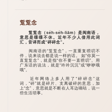
踅踅念
踅踅念（se̍h-se̍h-liām）是闽南语，
意思是喋喋不休。近年不少人借用此词
汇，音译而成“碎碎念”。
闽南语的“踅踅念”，一直重复唠叨不
停，说来说去都是说一样的话。 如“你莫一
直踅踅念”，就是指“你不要一直唠叨”。用
广东话的说法，就是“吟吟沉沉”或“咿咿哦
哦”。
近年网络上多人用了“碎碎念”这
词，“碎”就是碎片、支离破碎的意思，加
上“念”，意思就是不断在人耳边嘀咕，说一
些生活琐事。