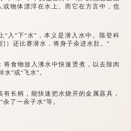
指人或物体漂浮在水上。而它在方言中，也
上“入”下“水”，本义是
潜入水中
。陈登科
们）还比赛潜水，将身子汆进水肚。”
：将食物放入沸水中快速烫煮，以去除肉
焯水
”或“
飞水
”。
装有长柄，能快速把水烧开的金属器具，
或“汆了一汆子水”等。