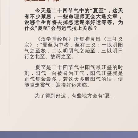
今天是二十四节气中的“夏至”，这天
有不少禁忌，一些命理师更会大造文章，
说哪个生肖将去掉恶运迎来好运等等。为
什么“夏至”会与运气拉上关系？
《汉学堂经解》所集崔灵恩《三礼义
宗》：“夏至为中者，至有三义：一以明阳
气之至极，二以明阴气之始至，三以明日
行之北至。故谓之至。”
夏至是二十四节气中阳气最旺盛的时
刻，阳气一向被誉为正气，阳气旺盛就是
正气集聚最多，若这天多吸阳气的话，便
能驱走霉气，迎接好运来临。
为了得到好运，有些地方会有“夏...