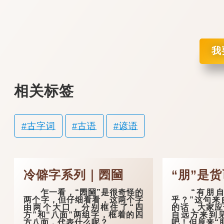
我
相关标签
古字词
古语
谚语
冷僻字系列｜圐圙
“朋”是
乍一看，“圐圙”是很奇怪的
“有朋自
两个字，但仔细看看，这两个字
乎？”这句来
由两个大口，分别框住了“四
的话，大家应
方”和“八面”两组字，框着的四
自远方来到
方八面，代表什么呢？
吧！但原来“