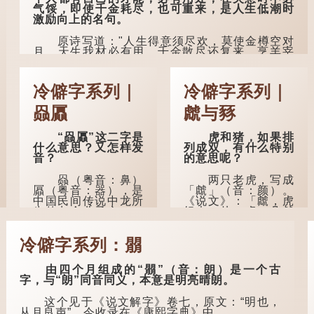
以寿终，恩泽广及草
气馁，即使千金耗尽，也可重来，是人生低潮时
木昆虫。"
激励向上的名句。
到了一百岁呢？
原诗写道："人生得意须尽欢，莫使金樽空对
月。天生我材必有用，千金散尽还复来。烹羊宰
那么就可以称
牛且为乐，会须一饮三百杯。" 意思是说：上天给
为"期颐"。 《礼记.曲
了我才能，必然有用到的地方；即使千金散去，
礼上》："百年曰期
也终会重新得到。
颐。"郑玄注："期，犹
冷僻字系列｜
冷僻字系列｜
要也；颐，养也。不
李白作此诗时，大约是天宝十一年。当时他
知衣服食味，孝子要
赑屭
虤与豩
已被唐玄宗赐金放还约八年，这期间经常与朋友
尽养...
游山玩水，部分诗作显露出怀...
“赑屭”这二字是
虎和猪，如果排
什么意思？又怎样发
列成双，有什么特别
音？
的意思呢？
赑（粤音：鼻）
两只老虎，写成
屭（粤音：器），是
「虤」（音：颜）。
中国民间传说中龙所
《说文》：「虤，虎
生的九个儿子之一，
怒也。从二虎。凡虤
外形像龟。
之属皆从虤。」代表
老虎发怒的样子。唐
冷僻字系列：朤
人诗中亦有「求闲未
据明代杨慎《升
得闲，众诮瞋虤虤」
庵外集》记载，龙生
之句，意思是众人的
九子的次序排列为：
由四个月组成的“朤”（音：朗）是一个古
讥讽让人怒目而视。
赑屭、螭吻、蒲牢、
字，与“朗”同音同义，本意是明亮晴朗。
狴犴、饕餮、蚣蝮、
睚眦、狻猊、椒图
两只猪，则为
这个见于《说文解字》卷七，原文：“明也，
（此为其中一种说
「豩」（音：宾）。
从月良声”。今收录在《康熙字典》中。