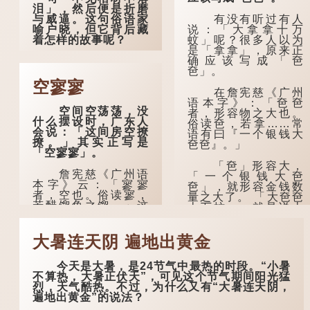
泪」，然后便是折磨
有没有听过有人
与威逼。这句俗语家
说：「大拿拿十万
喻户晓，但它背后藏
蚊」呢？很多人以为
着怎样的故事呢？
是「拿拿」，原来正
确应该写成「夿
「不见棺材不落
夿」。
泪」的原句，有说法
是「不见棺材不下
空寥寥
在詹宪慈《广州
泪」或「不见亲棺不
语本字》：「夿夿
下泪」，出自明朝兰
空间空荡荡，没
者，形容物之大也。
陵笑笑生所著的《金
什么摆设时，广东人
俗读夿，若拿……常
瓶梅词话》第九十八
会说：「这间房空撩
语有曰『一个银钱大
回。原意是指人未亲
撩。」其实正写是
夿夿』。」
眼见到亲人棺木，便
「空寥寥」。
不会真正感到悲伤；
后来引申为比喻人执
「夿」形​​容大，
詹宪慈《广州语
迷不悟，不到彻底失
「一个银钱大夿
本字》云：「寥寥
败，便不肯罢休。
夿」，就形容金钱数
者，空也。俗读寥，
量之大了。 「大夿夿
若醋馏鱼之馏。」这
十万蚊」，就是说十
许多人对这上半
个字在古代已经出
万元是一笔大数目
句耳熟能详，但它其
现。徐铉与段玉裁的
了。...
实还有下半句——
《说文》注本中，
「不到黄河心不
大暑连天阴 遍地出黄金
「寥」是「廫」的篆
死」...
形，解作空渺、空
今天是大暑，是24节气中最热的时段。“小暑
虚。如《列仙传·安期
不算热，大暑正伏天”，可见这个节气期间阳光猛
先生》载琊阜老人故
烈，天气酷热。不过，为什么又有“大暑连天阴，
事，以「寥寥安期，
遍地出黄金”的说法？
虚质高清」形容空虚
无所事事。