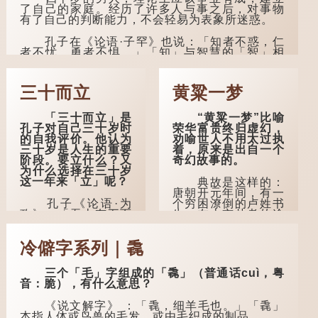
了自己的家庭。经历了许多人与事之后，对事物
有了自己的判断能力，不会轻易为表象所迷惑。
孔子在《论语·子罕》也说：「知者不惑，仁
者不忧，勇者不惧。」「知」与智慧的「智」相
通，四十岁的男人应已累积足够智慧，不再对自
己的人生感到困惑、忧虑与恐惧。
三十而立
黄粱一梦
到了五十岁，...
「三十而立」是
“黄粱一梦”比喻
孔子对自己三十岁时
荣华富贵终归虚幻，
的自我评价。他认为
劝喻世人不用太过执
三十岁是人生的重要
着，原来是出自一个
阶段。要立什么？又
奇幻故事的。
为什么选择在三十岁
这一年来「立」呢？
典故是这样的：
唐朝开元年间，有一
孔子《论语·为
个穷困潦倒的卢姓书
政》：「吾十有五而
生，在上京赴考的途
志于学，三十而立，
中经过一间旅店休
四十而不惑，五十而
息，碰巧遇到一位道
冷僻字系列｜毳
知天命，六十而耳
士，两人畅谈甚欢。
顺，七十而从心所
欲，不逾矩。」
言谈间，卢姓书
三个「毛」字组成的「毳」（普通话cuì，粤
生感慨自己虽贵为读
音：脆），有什么意思？
在古代，男子一
书人，但一直未能考
般于二十岁进行冠
取功名，仍然贫困，
《说文解字》 ：「毳，细羊毛也。」「毳」
礼，冠礼完成后便是
感到十分落泊。于
本指人体或鸟兽的毛发，或由毛织成的制品。