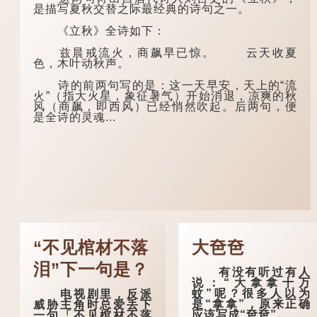
是描写夏秋交替之际最经典的诗句之一。
《立秋》全诗如下：
兹晨戒流火，商飙早已惊。 云天收夏
色，木叶动秋声。
诗的前两句写的是：这一天早安，天上的“流
火”（指大火星，象征暑气）开始消退，凉爽的秋
风（商飙，即西风）已经悄然吹起。后两句，便
是全诗的灵魂...
“不见棺材不落
大夿夿
泪”下一句是？
有没有听过有人
说：“大拿拿十万
蚊”呢？很多人以为
电视剧里，反派
是“拿拿”，原来正确
威胁主角时总爱丢下
应该写成“夿夿”。
一句「不见棺材不落