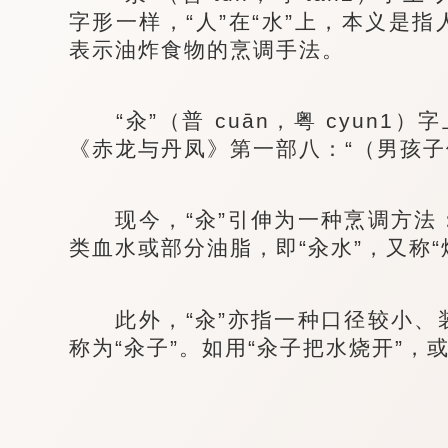
字形一样，“人”在“水”上，本义是
表示油炸食物的烹调手法。
“汆”（普 cuān，粤 cyun1）字
《赤龙与丹凤》第一部八：“（男孩子
现今，“汆”引伸为一种烹调方法
类血水或部分油脂，即“
汆水
”，又称“
此外，“汆”亦指一种口径较小、
称为“
汆子
”。如用“汆子把水烧开”，