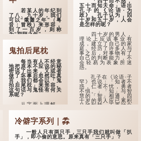
「四十而不惑，
五十而知天命」语出
孔子的《论语·为
若某人的年纪到
政》。孔子认为，四
了八、九十岁，我们
十岁和五十岁，人会
可以“耄耋之年”（粤
是怎样的呢？
音：冒秩）来形容，
到了一百岁，则称
四十岁的男人，
为“期颐之年”。
理论上应该事业有
成，建立了自己的家
"耄"指两鬓斑白的
庭。经历了许多人与
老人家，亦含有思想
鬼拍后尾枕
事之后，对事物有了
紊乱的意思；"耋"更有
自己的判断能力，不
跌倒的意思，也是用
每当有人不经意
会轻易为表象所迷
来形容老人家的。
地把原本不应说的秘
惑。
密说了出来，又或者
曹操《对酒歌》
做了坏事后忽然吐真
孔子在《论语·子
就曾写道："耄耋皆得
言，我们都会以「鬼
罕》也说：「知者不
以寿终，恩泽广及草
拍后尾枕」来形容。
惑，仁者不忧，勇者
木昆虫。"
这句话与鬼怪有何关
不惧。」「知」与智
系呢？
慧的「智」相通，四
到了一百岁呢？
十岁的男人应已累积
从字面上理解，
足够智慧，不再对自
那么就可以称
「后尾枕」的本字应
己的人生感到困惑、
为"期颐"。 《礼记.曲
为「䪴」（普通话：
忧虑与恐惧。
礼上》："百年曰期
zhěn，与「枕」同
冷僻字系列｜掱
颐。"郑玄注："期，犹
音）。 《说文解
到了五十岁，...
要也；颐，养也。不
字》：「䪴，项枕
知衣服食味，孝子要
一般人只有两只手，三只手我们就叫做「扒
也。」意思是头后部
尽养...
手」，即小偷的意思。原来真有「三只手」？
与枕头接触的地方。