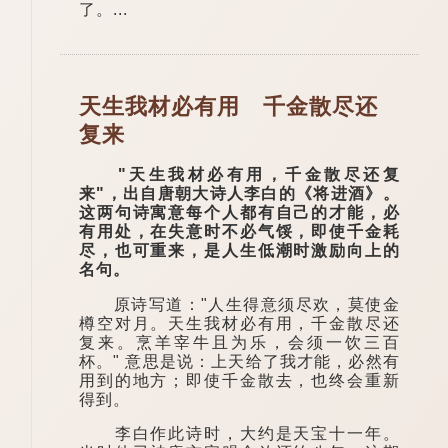
了。...
天生我材必有用 千金散尽还
复来
"天生我材必有用，千金散尽还复
来"，出自唐朝大诗人李白的《将进酒》。
这两句诗寓意每个人都有自己的才能，必
有用处，在失意时不必气馁，即使千金耗
尽，也可重来，是人生低潮时激励向上的
名句。
原诗写道："人生得意须尽欢，莫使金
樽空对月。天生我材必有用，千金散尽还
复来。烹羊宰牛且为乐，会须一饮三百
杯。" 意思是说：上天给了我才能，必然有
用到的地方；即使千金散去，也终会重新
得到。
李白作此诗时，大约是天宝十一年。