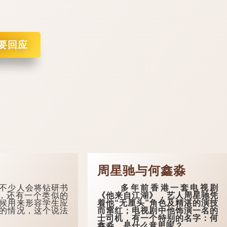
要回应
周星驰与何鑫淼
少人会将钻研书
多年前香港一套电视剧
”，还有一个类似的
《他来自江湖》，艺人周星驰凭
候用来形容学生应
着他“无厘头”角色及精湛的演技
的情况，这个说法
而窜红；电视剧中他饰演一名的
士司机，有一个特别的名字：何
鑫淼，是什么意思呢？