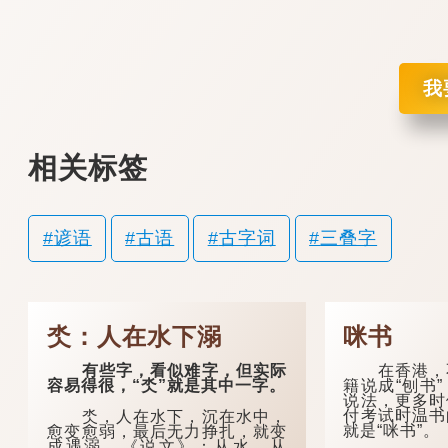
我
相关标签
谚语
古语
古字词
三叠字
氼：人在水下溺
咪书
有些字，看似难字，但实际
在香港，不
容易得很，“氼”就是其中一字。
籍说成“刨书
说法，更多时
付考试时温书
氼，人在水下，沉在水中，
就是“咪书”。
愈变愈弱，最后无力挣扎，就变
成遇溺。《说文》：从水，从