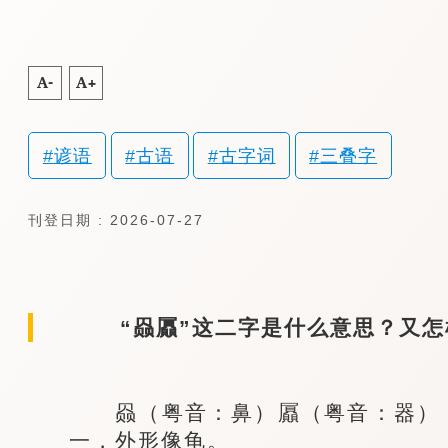
A-
A+
谚语
古语
古字词
三叠字
刊登日期 : 2026-07-27
“赑屭”这二字是什么意思？又怎
赑（粤音：鼻）屭（粤音：器），
一，外形像龟。