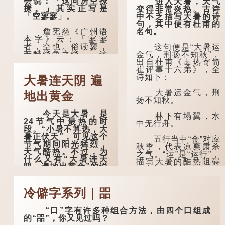
会说：「这间房空撩
进入大暑，天气
撩。」其实正写是
变得非常炎热。古诗
「空寥寥」。
中不乏描写大暑的诗
句，其中便有杜甫的
詹宪慈《广州语
名句。
本字》云：「寥寥
者，空也。俗读寥，
这句便是“大暑运
若醋馏鱼之馏。」这
金气，荆扬不知秋”，
个字在古代已经出
出自杜甫《毒热寄简
现。徐铉与段玉裁的
崔评事十六弟》，全
《说文》注本中，
诗如下：
大暑连天阴 遍
「寥」是「廫」的篆
形，解作空渺、空
大暑运金气，荆
地出黄金
虚。如《列仙传·安期
扬不知秋。
先生》载琊阜老人故
今天是大暑，是
事，以「寥寥安期，
林下有塌翼，水
24节气中最热的时
虚质高清」形容空虚
中无行舟。
段。“小暑不算热，大
无所事事。
暑正伏天”，可见这个
五行当中“金”对应
节气期间阳光猛烈，
唐代《艺文类
秋季，代表凉爽肃杀
天气酷热。不过，为
聚》引晋孙绰《表哀
之气。“运”是“运行”，
什么又有“大暑连天
诗》：「寥寥空堂，
描写大暑的酷热阻碍
阴，遍地出黄金”的说
寂寂响户」...
了金气的流转。
法？
“荆扬”指荆州（湖
古人早已留意到
冷僻字系列｜㗊
北）和扬州（江
大暑期间的气候规
苏），泛指长江中下
律。 《逸周书·时训
游地区，“...
“口”字有许多种组合方法，由四个口组成
解》记载：「大暑之
的“㗊”，你又见过吗？
日，腐草化为萤。又