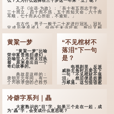
么？又为什么选择在三十岁这一年来「立」呢？
孔子《论语·为政》：「吾十有五而志于学，
三十而立，四十而不惑，五十而知天命，六十而
耳顺，七十而从心所欲，不逾矩。」
在古代，男子一般于二十岁进行冠礼，冠礼
完成后便是成人，但由于未达壮年，所以又称
「弱冠」。 《礼记·曲礼》明确记载：「人生十年
曰幼，学；二十曰弱，冠；三十曰壮，有室。」
这说明三十岁...
黄粱一梦
“不见棺材不
落泪”下一句
“黄粱一梦”比喻
荣华富贵终归虚幻，
是？
劝喻世人不用太过执
着，原来是出自一个
奇幻故事的。
电视剧里，反派
威胁主角时总爱丢下
典故是这样的：
一句「不见棺材不落
唐朝开元年间，有一
泪」，然后便是折磨
个穷困潦倒的卢姓书
与威逼。这句俗语家
生，在上京赴考的途
喻户晓，但它背后藏
中经过一间旅店休
着怎样的故事呢？
息，碰巧遇到一位道
冷僻字系列｜瞐
士，两人畅谈甚欢。
「不见棺材不落
泪」的原句，有说法
言谈间，卢姓书
是「不见棺材不下
大家熟识的“目”字，如果三个走在一起，成
生感慨自己虽贵为读
泪」或「不见亲棺不
为“瞐”字，会变成什么意思呢？
书人，但一直未能考
下泪」，出自明朝兰