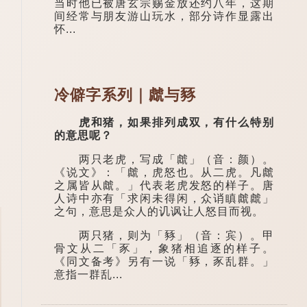
当时他已被唐玄宗赐金放还约八年，这期
间经常与朋友游山玩水，部分诗作显露出
怀...
冷僻字系列｜虤与豩
虎和猪，如果排列成双，有什么特别
的意思呢？
两只老虎，写成「虤」（音：颜）。
《说文》：「虤，虎怒也。从二虎。凡虤
之属皆从虤。」代表老虎发怒的样子。唐
人诗中亦有「求闲未得闲，众诮瞋虤虤」
之句，意思是众人的讥讽让人怒目而视。
两只猪，则为「豩」（音：宾）。甲
骨文从二「豕」，象猪相追逐的样子。
《同文备考》另有一说「豩，豕乱群。」
意指一群乱...