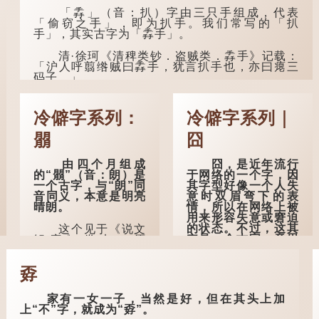
「掱」（音：扒）字由三只手组成，代表
民间流传有一种
「偷窃之手」，即为扒手。我们常写的「扒
说法，人会将一些不
手」，其实古字为「掱手」。
欲为人所知的记忆藏
于颈后之处。如果忽
清·徐珂《清稗类钞．盗贼类．掱手》记载：
然吐真言，就好像被
「沪人呼翦绺贼曰掱手，犹言扒手也，亦曰瘪三
不明东西（如鬼魂）
码子。」
在后脑拍了一下，藏
在脑中的秘密便脱口
其中「翦绺」即剪断他人衣带以窃取钱物，
而出。
是小偷的旧称。而「掱手」也就是手多多，擅自
冷僻字系列：
冷僻字系列｜
拿别人东西的意思了...
因此...
朤
囧
由四个月组成
囧，是近年流行
的“朤”（音：朗）是
于网络的一个字，因
一个古字，与“朗”同
其字型好像一个人失
音同义，本意是明亮
意时双眉弯下的表
晴朗。
情，所以在网络上被
用来形容失意或窘迫
的状态。不过，这其
这个见于《说文
实是一个古字，意思
解字》卷七，原
还大有不同。
文：“明也，从月良
声”。今收录在《康
孬
熙字典》中。
《说文解字》：
囧，窻牖丽廔闿明。
象形。囧，本义是透
这个字，用法颇
家有一女一子，当然是好，但在其头上加
光通明的窗户，跟
多。
上“不”字，就成为“孬”。
「囱」一样都是