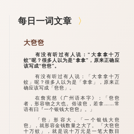
每日一词文章
大夿夿
有没有听过有人说：“大拿拿十万
蚊”呢？很多人以为是“拿拿”，原来正确应
该写成“夿夿”。
有没有听过有人说：「大拿拿十万
蚊」呢？很多人以为是「拿拿」，原来正
确应该写成「夿夿」。
在詹宪慈《广州语本字》：「夿夿
者，形容物之大也。俗读夿，若拿……常
语有曰『一个银钱大夿夿』。」
「夿」形​​容大，「一个银钱大夿
夿」，就形容金钱数量之大了。 「大夿夿
十万蚊」，就是说十万元是一笔大数目