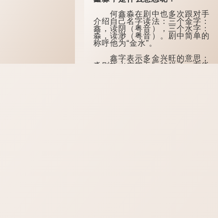
何鑫淼在剧中也多次跟对手
介绍自己名字读法：三个金字：
鑫，读阴（粤音），三个水字：
淼，读渺（粤音）。剧中简单的
称呼他为“金水”。
鑫字表示多金兴旺的意思；
淼则指水广阔无际的样子，有焱
焱洪波一词。南朝梁沈约《法王
寺碑》：“炎炎烈火，淼淼洪
波”。“鑫淼”合起来也有发达昌
盛、幸福美满之意，因此近年也
多...