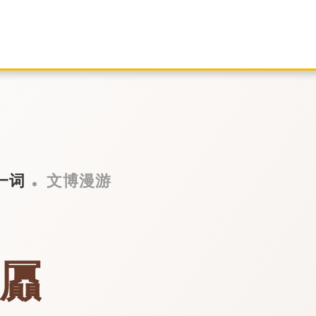
一词
文博漫游
屭