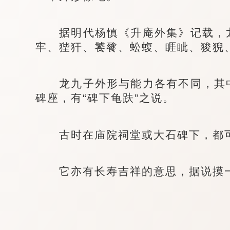
据明代杨慎《升庵外集》记载，龙
牢、狴犴、饕餮、蚣蝮、睚眦、狻猊
龙九子外形与能力各有不同，其中
碑座，有“碑下龟趺”之说。
古时在庙院祠堂或大石碑下，都可
它亦有长寿吉祥的意思，据说摸一