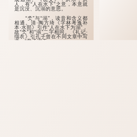
人，有“人在水下”之意，本意就
是沉没、沉溺的意思。
“氼”与“溺”，读音和含义都
相通。清·陶方琦《字林考逸补
本·水部》引作“人在水下为溺”，
故“氼”和“溺”二字相同。《礼记·
缁衣》引孔子曾在不同文章中写
道，“君子溺于...