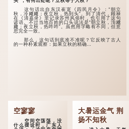
头”，有何出处呢？立秋等于入秋？
这句话出自东汉崔寔《四民月令》：“朝立
秋，冷飕飕；夜立秋，热到头”。到了清代，顾禄
在《清嘉录》里记录苏州风俗时，也引用了这句
谚语。不过当地百姓的口头说法是“朝立秋，渹飕
飕；夜立秋，热吽吽”。虽然用字略有不同，但意
思完全一致。
那么，这句话到底准不准呢？它反映了古人
的一种朴素观察：如果立秋的精确...
空寥寥
大暑运金气 荆
扬不知秋
空间空荡荡，没
什么摆设时，广东人