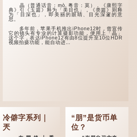
取功名，仍然贫困，
陵笑笑生所著的《金
瞐（普通话音：mò, 粤音：莫），《康熙字
感到十分落泊。于
瓶梅词话》第九十八
典》引《玉篇》释为「美目也」，《类篇》则释
是，道士拿出一个青
回。原意是指人未亲
为「目深也」，即美丽的眼睛、目光深邃的意
瓷枕头，让卢姓书生
眼见到亲人棺木，便
思。
睡一睡，便能满足他
不会真正感到悲伤；
希望得到荣华富贵的
后来引申为比喻人执
多年前，苹果手机推出iPhone12时，曾宣传
愿望。
迷不悟，不到彻底失
它的镜头有专业的计算摄影功能，便用上「瞐」
败，便不肯罢休。
这个字，表达iPhone12有由8位提升至10位HDR
这时，...
视频拍摄功能，能自动进...
许多人对这上半
句耳熟能详，但它其
实还有下半句——
「不到黄河心不
死」...
冷僻字系列｜
“朋”是货币单
兲
位？