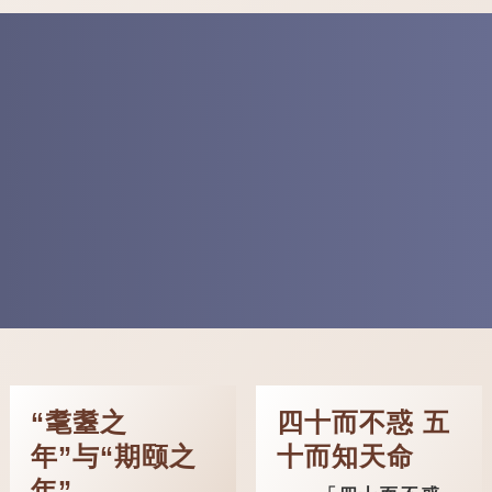
“耄耋之
四十而不惑 五
年”与“期颐之
十而知天命
年”