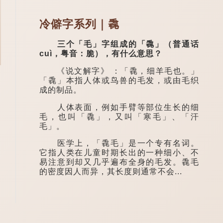
冷僻字系列｜毳
三个「毛」字组成的「毳」（普通话
cuì，粤音：脆），有什么意思？
《说文解字》 ：「毳，细羊毛也。」
「毳」本指人体或鸟兽的毛发，或由毛织
成的制品。
人体表面，例如手臂等部位生长的细
毛，也叫「毳」，又叫「寒毛」、「汗
毛」。
医学上，「毳毛」是一个专有名词。
它指人类在儿童时期长出的一种细小、不
易注意到却又几乎遍布全身的毛发。毳毛
的密度因人而异，其长度则通常不会...