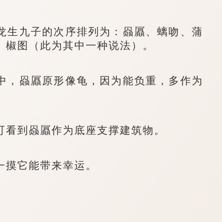
生九子的次序排列为：赑屭、螭吻、蒲
、椒图（此为其中一种说法）。
，赑屭原形像龟，因为能负重，多作为
看到赑屭作为底座支撑建筑物。
摸它能带来幸运。