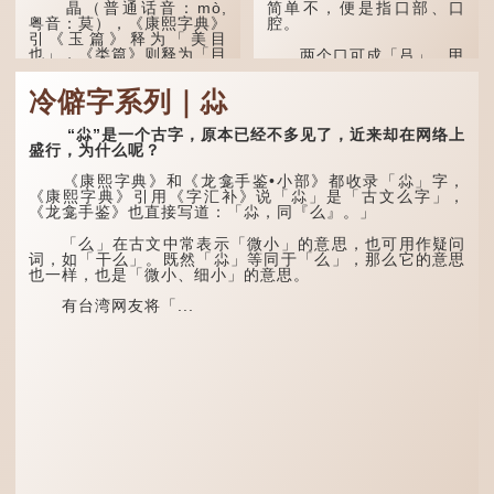
瞐（普通话音：mò,
简单不，便是指口部、口
粤音：莫），《康熙字典》
腔。
引《玉篇》释为「美目
也」，《类篇》则释为「目
两个口可成「吕」，甲
深也」，即美丽的眼睛、目
骨文字形，象脊骨形，本义
光深邃的意思。
是指脊椎骨，中间有一条竖
冷僻字系列｜尛
线把脊椎段串联起来。现代
多年前，苹果手机推出
通用为姓氏。两个口也可以
iPhone12时，曾宣传它的
写成「吅」（音：喧），古
“尛”是一个古字，原本已经不多见了，近来却在网络上
镜头有专业的计算摄影功
同「喧」，大声呼叫的意
盛行，为什么呢？
能，便用上「瞐」这个字，
思。
表达iPhone12有由8位提
《康熙字典》和《龙龛手鉴•小部》都收录「尛」字，
升至10位HDR视频拍摄功
三个口为「品」，这个
《康熙字典》引用《字汇补》说「尛」是「古文么字」，
能，能自动进...
字用法最为普遍。始见于商
《龙龛手鉴》也直接写道：「尛，同『么』。」
代甲骨文，古字形从三口，
表示众多...
「么」在古文中常表示「微小」的意思，也可用作疑问
词，如「干么」。既然「尛」等同于「么」，那么它的意思
也一样，也是「微小、细小」的意思。
有台湾网友将「...