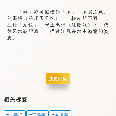
「豩」亦可假借作「顽」，顽劣之意。
刘禹锡《答乐天见忆》：「杯前胆不豩」，
注释「顽也」。宋王禹偁《江豚歌》：「依
凭风水恣豩豪」，描述江豚在水中恣意的姿
态。
我要回应
相关标签
古字词
三叠字
冷僻字