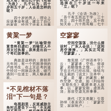
知天命」语出孔子的《论语
选择在三十岁这一年来
·为政》。孔子认为，四十
「立」呢？
岁和五十岁，人会是怎样的
呢？
孔子《论语·为政》：
「吾十有五而志于学，三十
四十岁的男人，理论上
而立，四十而不惑，五十而
应该事业有成，建立了自己
知天命，六十而耳顺，七十
的家庭。经历了许多人与事
而从心所欲，不逾矩。」
之后，对事物有了自己的判
断能力，不会轻易为表象所
黄粱一梦
空寥寥
在古代，男子一般于二
迷惑。
十岁进行冠礼，冠礼完成后
便是成人，但由于未达壮
孔子在《论语·子罕》
“黄粱一梦”比喻荣华
空间空荡荡，没什么摆
年，所以又称「弱冠」。
也说：「知者不惑，仁者不
富贵终归虚幻，劝喻世人不
设时，广东人会说：「这间
《礼记·曲礼》明确记载：
忧，勇者不惧。」「知」与
用太过执着，原来是出自一
房空撩撩。」其实正写是
「人生十年曰幼，学；二十
智慧的「智」相通，四十岁
个奇幻故事的。
「空寥寥」。
曰弱，冠；三十曰壮，有
的男人应已累积足够智慧，
室。」这说明三十岁...
不再对自己的人生感到困
典故是这样的：唐朝开
詹宪慈《广州语本字》
惑、忧虑与恐惧。
元年间，有一个穷困潦倒的
云：「寥寥者，空也。俗读
卢姓书生，在上京赴考的途
寥，若醋馏鱼之馏。」这个
到了五十岁，...
中经过一间旅店休息，碰巧
字在古代已经出现。徐铉与
遇到一位道士，两人畅谈甚
段玉裁的《说文》注本中，
欢。
「寥」是「廫」的篆形，解
作空渺、空虚。如《列仙传
·安期先生》载琊阜老人故
言谈间，卢姓书生感慨
“不见棺材不落
事，以「寥寥安期，虚质高
自己虽贵为读书人，但一直
清」形容空虚无所事事。
未能考取功名，仍然贫困，
感到十分落泊。于是，道士
泪”下一句是？
拿出一个青瓷枕头，让卢姓
唐代《艺文类聚》引晋
书生睡一睡，便能满足他希
孙绰《表哀诗》：「寥寥空
电视剧里，反派威胁主
望得到荣华富贵的愿望。
堂，寂寂响户」...
角时总爱丢下一句「不见棺
材不落泪」，然后便是折磨