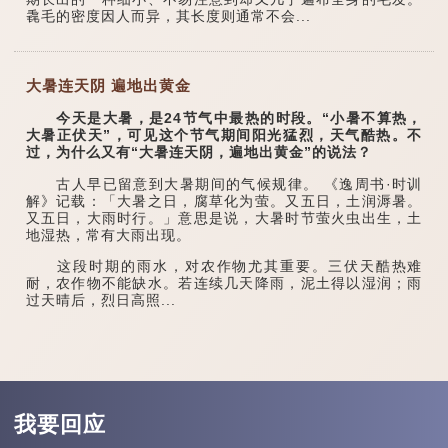
毳毛的密度因人而异，其长度则通常不会...
大暑连天阴 遍地出黄金
今天是大暑，是24节气中最热的时段。“小暑不算热，
大暑正伏天”，可见这个节气期间阳光猛烈，天气酷热。不
过，为什么又有“大暑连天阴，遍地出黄金”的说法？
古人早已留意到大暑期间的气候规律。 《逸周书·时训
解》记载：「大暑之日，腐草化为萤。又五日，土润溽暑。
又五日，大雨时行。」意思是说，大暑时节萤火虫出生，土
地湿热，常有大雨出现。
这段时期的雨水，对农作物尤其重要。三伏天酷热难
耐，农作物不能缺水。若连续几天降雨，泥土得以湿润；雨
过天晴后，烈日高照...
我要回应