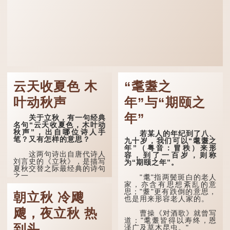
云天收夏色 木
“耄耋之
叶动秋声
年”与“期颐之
年”
关于立秋，有一句经典
名句“云天收夏色，木叶动
秋声”，出自哪位诗人手
若某人的年纪到了八、
笔？又有怎样的意思？
九十岁，我们可以“耄耋之
年”（粤音：冒秩）来形
这两句诗出自唐代诗人
容，到了一百岁，则称
刘言史的《立秋》，是描写
为“期颐之年”。
夏秋交替之际最经典的诗句
之一。
"耄"指两鬓斑白的老人
家，亦含有思想紊乱的意
《立秋》全诗如下：
思；"耋"更有跌倒的意思，
朝立秋 冷飕
也是用来形容老人家的。
兹晨戒流火，商飙早已
飕，夜立秋 热
惊。 云天收夏色，木
曹操《对酒歌》就曾写
叶动秋声。
道："耄耋皆得以寿终，恩
到头
泽广及草木昆虫。"