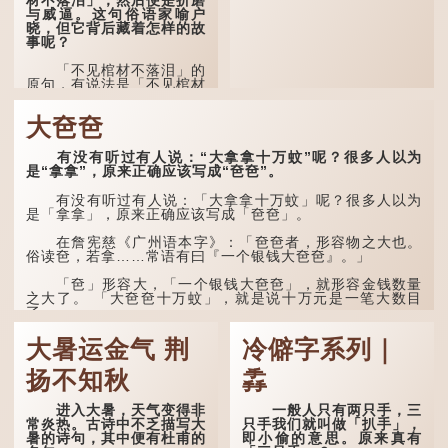
这时，...
与威逼。这句俗语家喻户
晓，但它背后藏着怎样的故
事呢？
「不见棺材不落泪」的
原句，有说法是「不见棺材
不下泪」或「不见亲棺不下
泪」，出自明朝兰陵笑笑生
大夿夿
所著的《金瓶梅词话》第九
十八回。原意是指人未亲眼
见到亲人棺木，便不会真正
有没有听过有人说：“大拿拿十万蚊”呢？很多人以为
感到悲伤；后来引申为比喻
是“拿拿”，原来正确应该写成“夿夿”。
人执迷不悟，不到彻底失
败，便不肯罢休。
有没有听过有人说：「大拿拿十万蚊」呢？很多人以为
是「拿拿」，原来正确应该写成「夿夿」。
许多人对这上半句耳熟
能详，但它其实还有下半句
在詹宪慈《广州语本字》：「夿夿者，形容物之大也。
——「不到黄河心不死」...
俗读夿，若拿……常语有曰『一个银钱大夿夿』。」
「夿」形​​容大，「一个银钱大夿夿」，就形容金钱数量
之大了。 「大夿夿十万蚊」，就是说十万元是一笔大数目
了。...
大暑运金气 荆
冷僻字系列｜
扬不知秋
掱
进入大暑，天气变得非
一般人只有两只手，三
常炎热。古诗中不乏描写大
只手我们就叫做「扒手」，
暑的诗句，其中便有杜甫的
即小偷的意思。原来真有