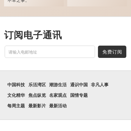
不幸之事。
第二个解释是懦弱、无
胆识的意思。如“孬种”方言
中有坏蛋、胆小鬼的含
意，“孬包”也就是指软弱无
用的人。
订阅电子通讯
免费订阅
中国科技
乐活湾区
潮游生活
通识中国
非凡人事
文化精华
焦点纵览
名家观点
国情专题
每周主题
最新影片
最新活动