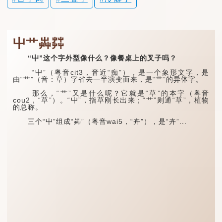
屮艹芔茻
“屮”这个字外型像什么？像餐桌上的叉子吗？
“屮”（粤音cit3，音近“痴”），是一个象形文字，是
由“艹”（音：草）字省去一半演变而来，是“艹”的异体字。
那么，“艹”又是什么呢？它就是“草”的本字（粤音
cou2，“草”）。“屮”，指草刚长出来；“艹”则通“草”，植物
的总称。
三个“屮”组成“芔”（粤音wai5，“卉”），是“卉”...