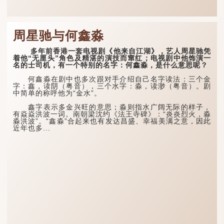
周星驰与何鑫淼
多年前香港一套电视剧《他来自江湖》，艺人周星驰凭
着他“无厘头”角色及精湛的演技而窜红；电视剧中他饰演一
名的士司机，有一个特别的名字：何鑫淼，是什么意思呢？
何鑫淼在剧中也多次跟对手介绍自己名字读法：三个金
字：鑫，读阴（粤音），三个水字：淼，读渺（粤音）。剧
中简单的称呼他为“金水”。
鑫字表示多金兴旺的意思；淼则指水广阔无际的样子，
有焱焱洪波一词。南朝梁沈约《法王寺碑》：“炎炎烈火，淼
淼洪波”。“鑫淼”合起来也有发达昌盛、幸福美满之意，因此
近年也多...