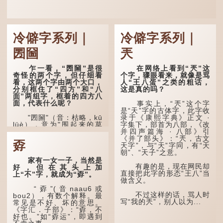
冷僻字系列｜
冷僻字系列｜
圐圙
兲
乍一看，“圐圙”是很
在网络上看到“兲”这
奇怪的两个字，但仔细看
个字，骤眼看来，就像是骂
看，这两个字由两个大口，
人“王八蛋”之类的粗话，
分别框住了“四方”和“八
这是真的吗？
面”两组字，框着的四方八
面，代表什么呢？
事实上，“兲”这个字
是“天”字的古体字，此字收
"圐圙"（音：枯略，kū
录于《康熙字典》正文 ·
lüè），意为"围起来的草
字集下，部首为八部，《改
场"，来自蒙古语，内蒙古
并四声篇海 · 八部》引
一般读作库伦（kū lun），
《并了部头》：“兲，古文
孬
也指围住的土地。
天字”，与“天”字同，有“天
朝”、“天子”之意。
中国不乏以"圐圙"命名
家有一女一子，当然是
的地方，如祁县东观镇南圐
有趣的是，现在网民却
好，但在其头上加
圙、展旦召大圐圙等；河北
直接把此字的形态“王八”当
上“不”字，就成为“孬”。
张北县境内也有一个地方
做含义。
叫"大圐圙"，现多写作"大
“孬”(音naau6或
囫囵"。
不过这样的话，骂人时
bou2），有数个解释。最
写“我的兲”，别人以为...
常见是不好、坏的意思。
在河南安阳的方言
《字汇．子部》：“孬，不
中，"圐圙"除了可以作名...
好也。”如“孬运”，即遇到