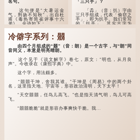
名句。
「三只手」？
这句便是“大暑运金
「掱」（音：扒）字由
气，荆扬不知秋”，出自杜
三只手组成，代表「偷窃之
甫《毒热寄简崔评事十六
手」，即为扒手。我们常写
弟》，全诗如下：
的「扒手」，其实古字为
「掱手」。
大暑运金气，荆扬不知
冷僻字系列：朤
秋。
清·徐珂《清稗类钞．
盗贼类．掱手》记载：「沪
人呼翦绺贼曰掱手，犹言扒
林下有塌翼，水中无行
由四个月组成的“朤”（音：朗）是一个古字，与“朗”同
手也，亦曰瘪三码子。」
舟。
音同义，本意是明亮晴朗。
其中「翦绺」即剪断他
五行当中“金”对应秋
这个见于《说文解字》卷七，原文：“明也，从月良
人衣带以窃取钱物，是小偷
季，代表凉爽肃杀之
声”。今收录在《康熙字典》中。
的旧称。而「掱手」也就是
气。“运”是“运行”，描写大
手多多，擅自拿别人东西的
暑的酷热阻碍了金气的流
这个字，用法颇多。
意思了...
转。
“朤朤干坤，舍我其谁。”干坤是《周易》中的两个卦
“荆扬”指荆州（湖北）
名，这里指天地、宇宙等，形容政治清明，天下太平！
和扬州（江苏），泛指长江
中下游地区，“...
“天空朤朤，任鸟儿高飞。”也是指天清气明，鸟儿可高
飞。
“朤朤脆脆”就是形容办事爽快干脆。我...