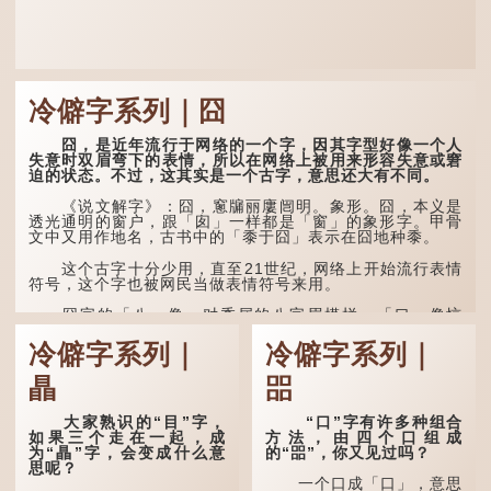
冷僻字系列｜囧
囧，是近年流行于网络的一个字，因其字型好像一个人
失意时双眉弯下的表情，所以在网络上被用来形容失意或窘
迫的状态。不过，这其实是一个古字，意思还大有不同。
《说文解字》：囧，窻牖丽廔闿明。象形。囧，本义是
透光通明的窗户，跟「囱」一样都是「窗」的象形字。甲骨
文中又用作地名，古书中的「黍于囧」表示在囧地种黍。
这个古字十分少用，直至21世纪，网络上开始流行表情
符号，这个字也被网民当做表情符号来用。
囧字的「八」像一对委屈的八字眉模样，「口」像惊
讶、...
冷僻字系列｜
冷僻字系列｜
瞐
㗊
大家熟识的“目”字，
“口”字有许多种组合
如果三个走在一起，成
方法，由四个口组成
为“瞐”字，会变成什么意
的“㗊”，你又见过吗？
思呢？
一个口成「口」，意思