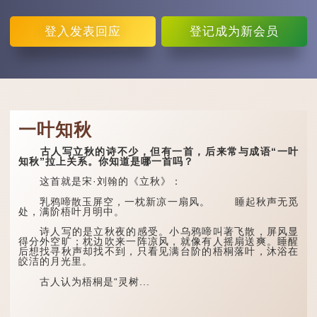
登入
发表回应
登记
成为新会员
一叶知秋
古人写立秋的诗不少，但有一首，后来常与成语“一叶
知秋”拉上关系。你知道是哪一首吗？
这首就是宋·刘翰的《立秋》：
乳鸦啼散玉屏空，一枕新凉一扇风。 睡起秋声无觅
处，满阶梧叶月明中。
诗人写的是立秋夜的感受。小乌鸦啼叫著飞散，屏风显
得分外空旷；枕边吹来一阵凉风，就像有人摇扇送爽。睡醒
后想找寻秋声却找不到，只看见满台阶的梧桐落叶，沐浴在
皎洁的月光里。
古人认为梧桐是“灵树...