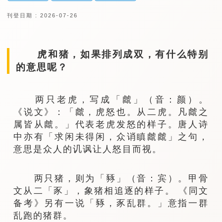
刊登日期 : 2026-07-26
虎和猪，如果排列成双，有什么特别
的意思呢？
两只老虎，写成「虤」（音：颜）。
《说文》：「虤，虎怒也。从二虎。凡虤之
属皆从虤。」代表老虎发怒的样子。唐人诗
中亦有「求闲未得闲，众诮瞋虤虤」之句，
意思是众人的讥讽让人怒目而视。
两只猪，则为「豩」（音：宾）。甲骨
文从二「豕」，象猪相追逐的样子。 《同文
备考》另有一说「豩，豕乱群。」意指一群
乱跑的猪群。