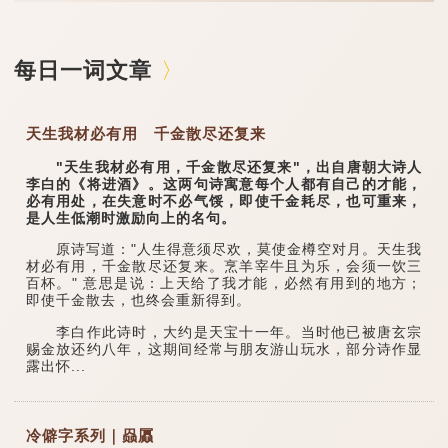
每日一词文章
天生我材必有用 千金散尽还复来
"天生我材必有用，千金散尽还复来"，出自唐朝大诗人
李白的《将进酒》。这两句诗寓意每个人都有自己的才能，
必有用处，在失意时不必气馁，即使千金耗尽，也可重来，
是人生低潮时激励向上的名句。
原诗写道："人生得意须尽欢，莫使金樽空对月。天生我
材必有用，千金散尽还复来。烹羊宰牛且为乐，会须一饮三
百杯。" 意思是说：上天给了我才能，必然有用到的地方；
即使千金散去，也终会重新得到。
李白作此诗时，大约是天宝十一年。当时他已被唐玄宗
赐金放还约八年，这期间经常与朋友游山玩水，部分诗作显
露出怀...
冷僻字系列｜赑屭