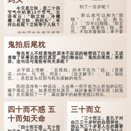
诗的前两句写的是：这
一天早安，天上的“流
到了一百岁呢？
今天是立秋，是二十四
火”（指大火星，象征暑
节气中的第13个节气。古
气）开始消退，凉爽的秋风
那么就可以称为"期
语有云：“朝立秋，冷飕
（商飙，即西风）已经悄然
颐"。 《礼记.曲礼
飕；夜立秋，热到头”，有
吹起。后两句，便是全诗的
上》："百年曰期颐。"郑玄
何出处呢？立秋等于入秋？
灵魂...
注："期，犹要也；颐，养
也。不知衣服食味，孝子要
这句话出自东汉崔寔
尽养...
《四民月令》：“朝立秋，
冷飕飕；夜立秋，热到
鬼拍后尾枕
头”。到了清代，顾禄在
《清嘉录》里记录苏州风俗
每当有人不经意地把原本不应说的秘密说了出来，又或
时，也引用了这句谚语。不
者做了坏事后忽然吐真言，我们都会以「鬼拍后尾枕」来形
过当地百姓的口头说法
容。这句话与鬼怪有何关系呢？
是“朝立秋，渹飕飕；夜立
秋，热吽吽”。虽然用字略
有不同，但意思完全一致。
从字面上理解，「后尾枕」的本字应为「䪴」（普通
话：zhěn，与「枕」同音）。 《说文解字》：「䪴，项枕
也。」意思是头后部与枕头接触的地方。
那么，这句话到底准不
准呢？它反映了古人的一种
朴素观察：如果立秋的精
民间流传有一种说法，人会将一些不欲为人所知的记忆
确...
藏于颈后之处。如果忽然吐真言，就好像被不明东西（如鬼
魂）在后脑拍了一下，藏在脑中的秘密便脱口而出。
因此...
四十而不惑 五
三十而立
十而知天命
「三十而立」是孔子对
自己三十岁时的自我评价。
他认为三十岁是人生的重要
「四十而不惑，五十而
阶段。要立什么？又为什么