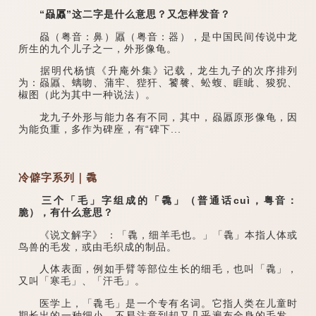
“赑屭”这二字是什么意思？又怎样发音？
赑（粤音：鼻）屭（粤音：器），是中国民间传说中龙
所生的九个儿子之一，外形像龟。
据明代杨慎《升庵外集》记载，龙生九子的次序排列
为：赑屭、螭吻、蒲牢、狴犴、饕餮、蚣蝮、睚眦、狻猊、
椒图（此为其中一种说法）。
龙九子外形与能力各有不同，其中，赑屭原形像龟，因
为能负重，多作为碑座，有“碑下...
冷僻字系列｜毳
三个「毛」字组成的「毳」（普通话cuì，粤音：
脆），有什么意思？
《说文解字》 ：「毳，细羊毛也。」「毳」本指人体或
鸟兽的毛发，或由毛织成的制品。
人体表面，例如手臂等部位生长的细毛，也叫「毳」，
又叫「寒毛」、「汗毛」。
医学上，「毳毛」是一个专有名词。它指人类在儿童时
期长出的一种细小、不易注意到却又几乎遍布全身的毛发。