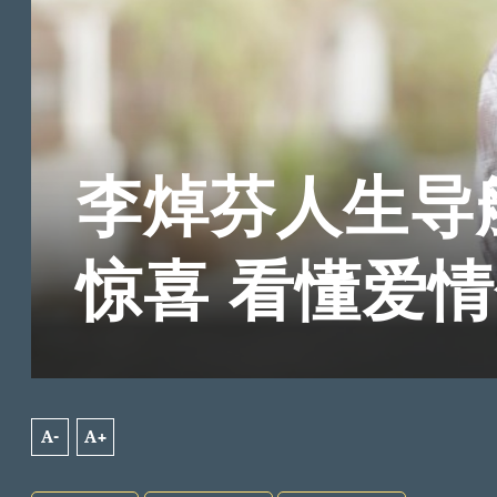
李焯芬人生导
惊喜 看懂爱
A-
A+