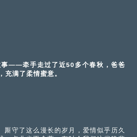
——牵手走过了近50多个春秋，爸爸
，充满了柔情蜜意。
厮守了这么漫长的岁月，爱情似乎历久