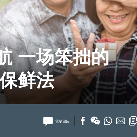
航 一场笨拙的
情保鲜法
我要回应