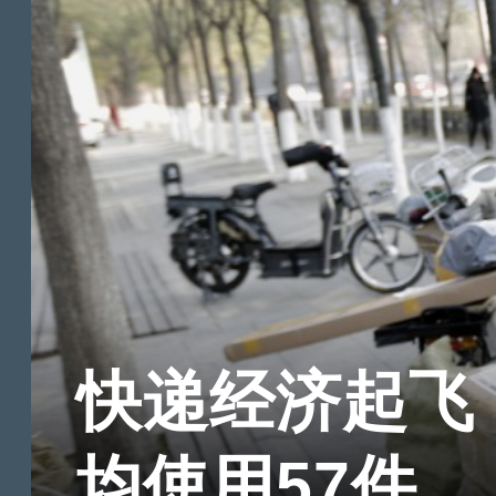
快递经济起飞 
均使用57件