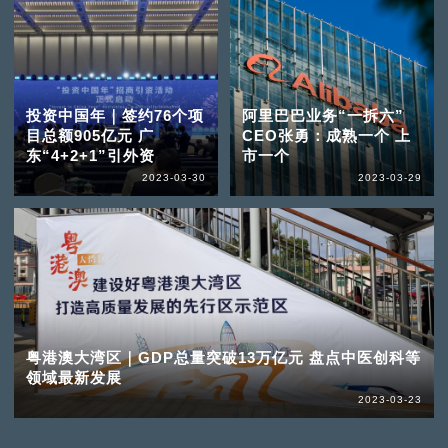
投资中国年｜签约76个项
阿里巴巴业务“一拆六”
目总额905亿元 广
CEO张勇：成熟一个 上
东“4+2+1”引外资
市一个
2023-03-30
2023-03-29
粤港澳大湾区｜GDP总量突破13万亿元 盘点中医创科等
领域最新发展
2023-03-23