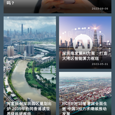
吗？
2023-09-06
深圳推发展AI方案：打造
大湾区智能算力枢纽
2023-05-31
河套科创深圳园区规划出
RCEP对15签署国全面生
炉 2035年协同香港成世
效 中国3招力求继续推动
界级科研枢纽
发展