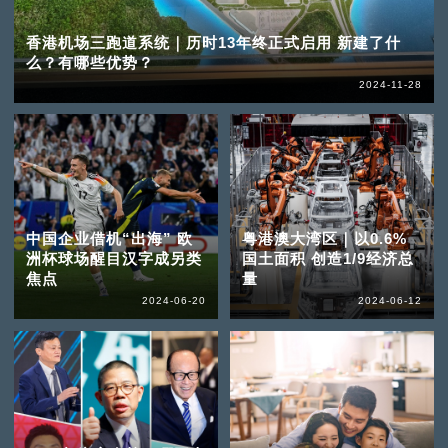
香港机场三跑道系统｜历时13年终正式启用 新建了什
么？有哪些优势？
2024-11-28
中国企业借机“出海” 欧
粤港澳大湾区｜以0.6%
洲杯球场醒目汉字成另类
国土面积 创造1/9经济总
焦点
量
2024-06-20
2024-06-12