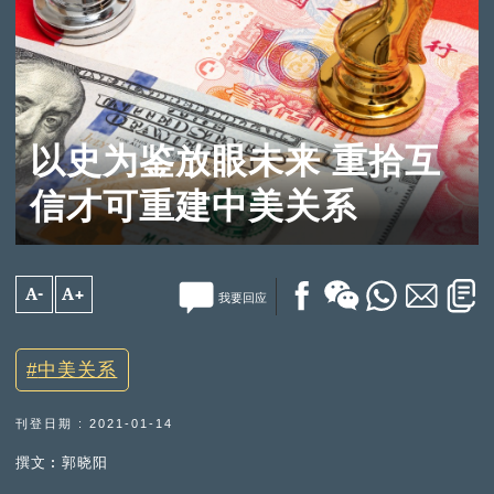
以史为鉴放眼未来 重拾互
信才可重建中美关系
A-
A+
我要回应
中美关系
刊登日期 : 2021-01-14
撰文︰郭晓阳