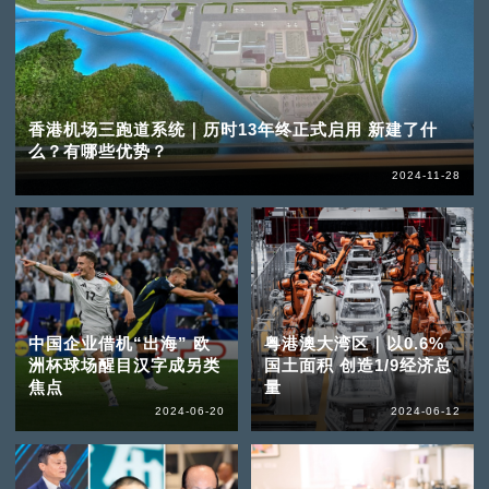
香港机场三跑道系统｜历时13年终正式启用 新建了什
么？有哪些优势？
2024-11-28
中国企业借机“出海” 欧
粤港澳大湾区｜以0.6%
洲杯球场醒目汉字成另类
国土面积 创造1/9经济总
焦点
量
2024-06-20
2024-06-12