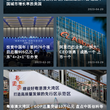
国城市增长率胜美国
2023-04-20
投资中国年｜签约76个项
阿里巴巴业务“一拆六”
目总额905亿元 广
CEO张勇：成熟一个 上
东“4+2+1”引外资
市一个
2023-03-30
2023-03-29
粤港澳大湾区｜GDP总量突破13万亿元 盘点中医创科等