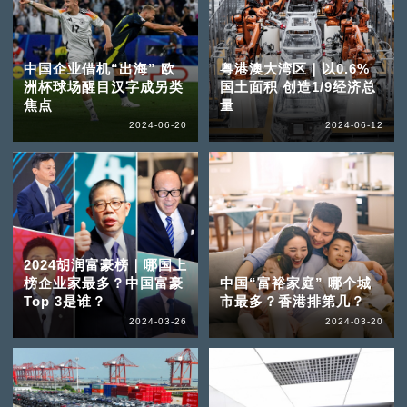
中国企业借机“出海” 欧
粤港澳大湾区｜以0.6%
洲杯球场醒目汉字成另类
国土面积 创造1/9经济总
焦点
量
2024-06-20
2024-06-12
2024胡润富豪榜｜哪国上
榜企业家最多？中国富豪
中国“富裕家庭” 哪个城
Top 3是谁？
市最多？香港排第几？
2024-03-26
2024-03-20