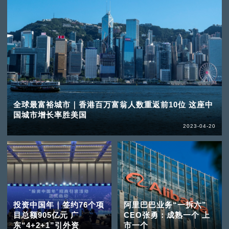
全球最富裕城市｜香港百万富翁人数重返前10位 这座中
国城市增长率胜美国
2023-04-20
投资中国年｜签约76个项
阿里巴巴业务“一拆六”
目总额905亿元 广
CEO张勇：成熟一个 上
东“4+2+1”引外资
市一个