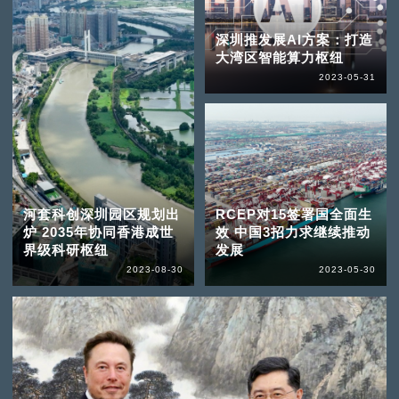
深圳推发展AI方案：打造
大湾区智能算力枢纽
2023-05-31
河套科创深圳园区规划出
RCEP对15签署国全面生
炉 2035年协同香港成世
效 中国3招力求继续推动
界级科研枢纽
发展
2023-08-30
2023-05-30