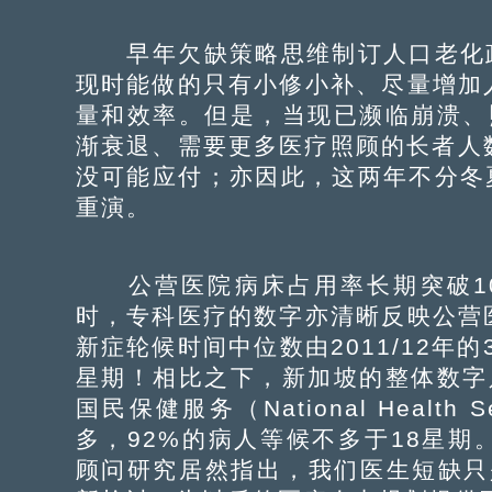
早年欠缺策略思维制订人口老化政
现时能做的只有小修小补、尽量增加
量和效率。但是，当现已濒临崩溃、
渐衰退、需要更多医疗照顾的长者人数
没可能应付；亦因此，这两年不分冬
重演。
公营医院病床占用率长期突破10
时，专科医疗的数字亦清晰反映公营
新症轮候时间中位数由2011/12年的3
星期！相比之下，新加坡的整体数字
国民保健服务（National Healt
多，92%的病人等候不多于18星
顾问研究居然指出，我们医生短缺只