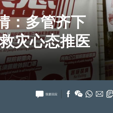
情：多管齐下
以救灾心态推医
我要回应