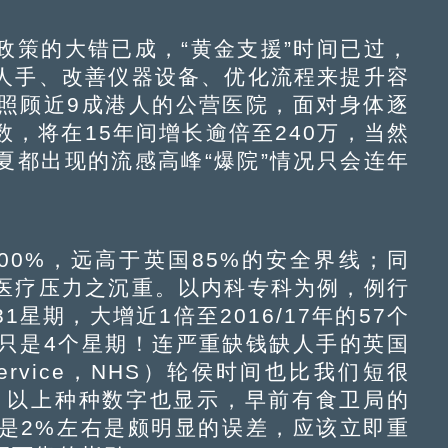
策的大错已成，“黄金支援”时间已过，
人手、改善仪器设备、优化流程来提升容
照顾近9成港人的公营医院，面对身体逐
，将在15年间增长逾倍至240万，当然
夏都出现的流感高峰“爆院”情况只会连年
0%，远高于英国85%的安全界线；同
医疗压力之沉重。以内科专科为例，例行
1星期，大增近1倍至2016/17年的57个
只是4个星期！连严重缺钱缺人手的英国
h Service，NHS）轮侯时间也比我们短很
期。以上种种数字也显示，早前有食卫局的
是2%左右是颇明显的误差，应该立即重