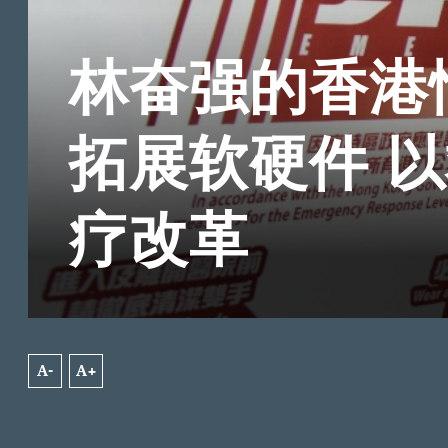
林奋强的香港
拓展软硬件 
疗改革
A-
A+