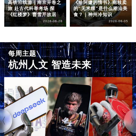
高铁沿线游｜南京开卷之
《给阿嬷的情书》南枝卖
旅 赴古代科举考场 探
的“无米粿”是什么潮汕美
《红楼梦》曹雪芹故居
食？｜神州冷知识
2026-06-28
2026-06-05
每周主题
杭州人文 智造未来