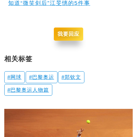
知道“微笑剑后”江旻憓的5件事
我要回应
相关标签
网球
巴黎奥运
郑钦文
巴黎奥运人物篇