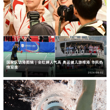
国家队访港图辑｜全红婵人气高 奥运健儿游维港 市民热
情迎接
2024-09-02