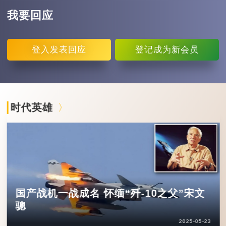
我要回应
登入
发表回应
登记
成为新会员
时代英雄
国产战机一战成名 怀缅“歼-10之父”宋文
骢
2025-05-23