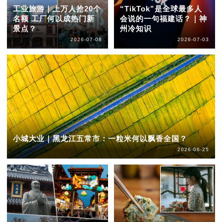
工业旅游｜上万人抢20个
“TikTok”是全球最多人
名额 工厂何以成热门新
会说的一句福建话？｜神
景点？
州冷知识
2026-07-08
2026-07-03
小城大业｜黑龙江五常市：一粒米何以飘香全国？
2026-06-25