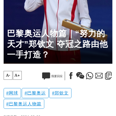
巴黎奥运人物篇｜“努力的
天才”郑钦文 夺冠之路由他
一手打造？
A-
A+
我要回应
网球
巴黎奥运
郑钦文
巴黎奥运人物篇