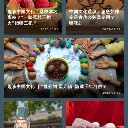
趣谈中国文化｜荔枝本名
中国文化通识｜急急如律
离枝？“一啖荔枝三把
令是古代公务员专用？｜
火”指哪三把？
哪吒2
2025-06-18
2025-03-21
趣谈中国文化 ｜“春分到 蛋儿俏”隐藏千年习俗？
2025-03-20