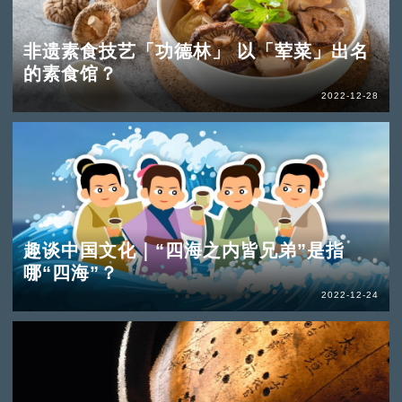
非遗素食技艺「功德林」 以「荤菜」出名
的素食馆？
2022-12-28
趣谈中国文化｜“四海之内皆兄弟”是指
哪“四海”？
2022-12-24