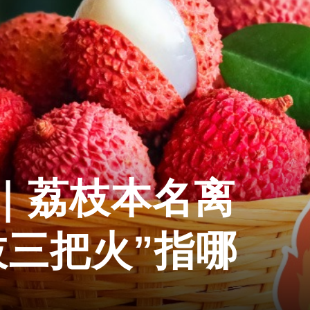
｜荔枝本名离
枝三把火”指哪