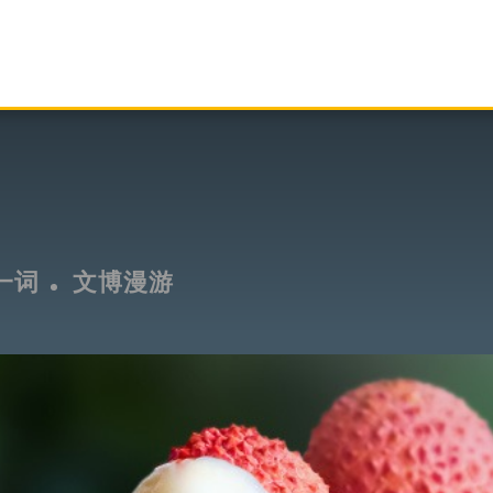
一词
文博漫游