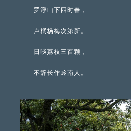
罗浮山下四时春，
卢橘杨梅次第新。
日啖荔枝三百颗，
不辞长作岭南人。