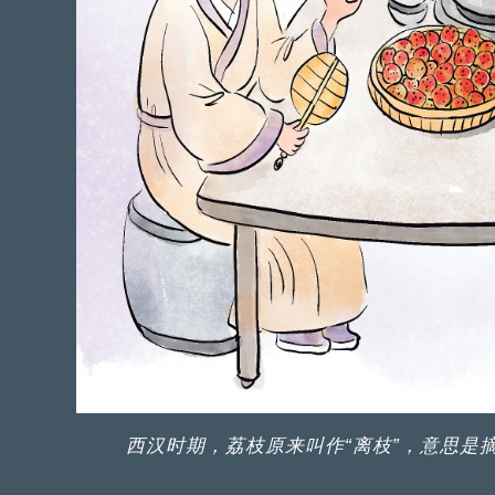
西汉时期，荔枝原来叫作“离枝”，意思是