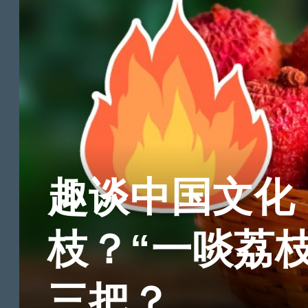
趣谈中国文化
枝？“一啖荔
三把？