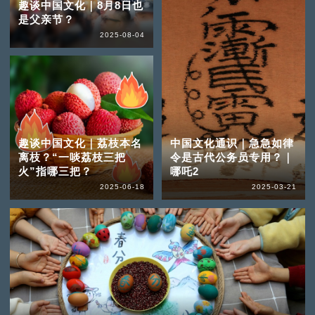
趣谈中国文化｜8月8日也
是父亲节？
2025-08-04
趣谈中国文化｜荔枝本名
中国文化通识｜急急如律
离枝？“一啖荔枝三把
令是古代公务员专用？｜
火”指哪三把？
哪吒2
2025-06-18
2025-03-21