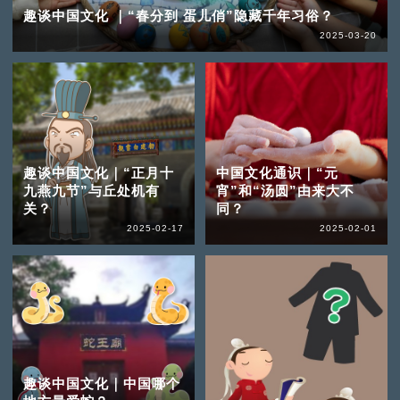
趣谈中国文化 ｜“春分到 蛋儿俏”隐藏千年习俗？
2025-03-20
趣谈中国文化｜“正月十
中国文化通识｜“元
九燕九节”与丘处机有
宵”和“汤圆”由来大不
关？
同？
2025-02-17
2025-02-01
趣谈中国文化｜中国哪个