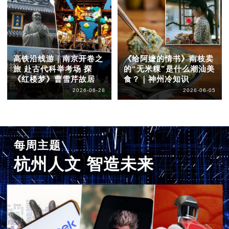
高铁沿线游｜南京开卷之
《给阿嬷的情书》南枝卖
旅 赴古代科举考场 探
的“无米粿”是什么潮汕美
《红楼梦》曹雪芹故居
食？｜神州冷知识
2026-06-28
2026-06-05
每周主题
杭州人文 智造未来