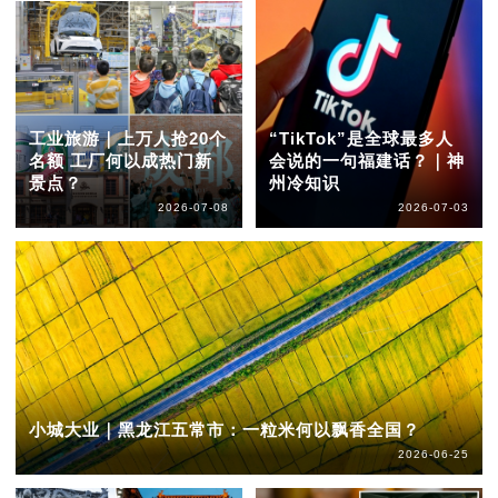
工业旅游｜上万人抢20个
“TikTok”是全球最多人
名额 工厂何以成热门新
会说的一句福建话？｜神
景点？
州冷知识
2026-07-08
2026-07-03
小城大业｜黑龙江五常市：一粒米何以飘香全国？
2026-06-25