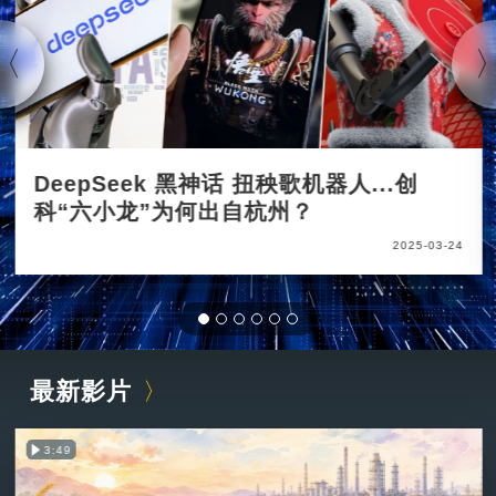
DeepSeek 黑神话 扭秧歌机器人...创
科“六小龙”为何出自杭州？
2025-03-24
最新影片
3:49