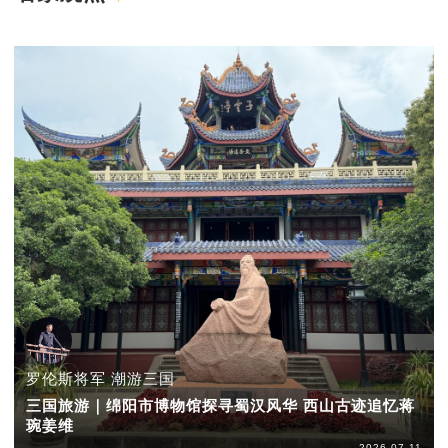
罗伦斯将军 潮游三国
三国旅游｜绵阳市博物馆探寻蜀汉风华 西山古迹追忆蒋
琬姜维
2026-07-11