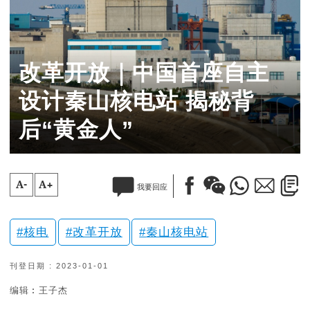
改革开放｜中国首座自主
设计秦山核电站 揭秘背
后“黄金人”
A-
A+
我要回应
核电
改革开放
秦山核电站
刊登日期 : 2023-01-01
编辑︰王子杰