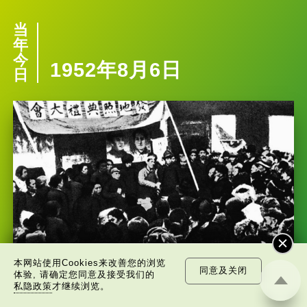
当
年
今
1952年8月6日
日
本网站使用Cookies来改善您的浏览
新中国首次实现财政收支平衡
同意及关闭
体验, 请确定您同意及接受我们的
私隐政策
才继续浏览。