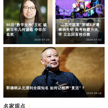
90后“数学女神”王虹 破
“山西挖眼案”郭斌6岁遭
解百年几何谜题 夺菲尔
横祸失明 高考称霸升大
兹奖
学 立志回盲校任教
2026-07-24
2026-07-02
郭德纲从北漂到全国知名 如何让相声“复活”？
2026-06-18
名家观点