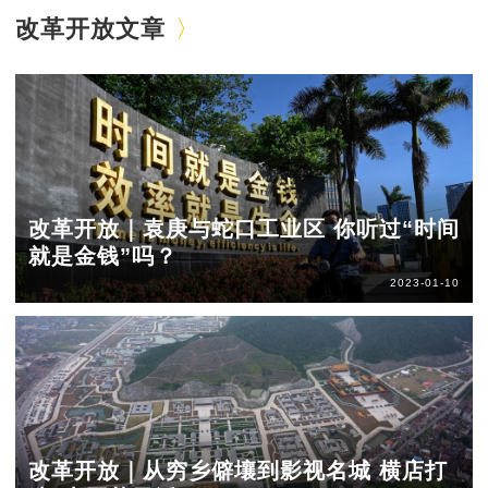
改革开放文章
改革开放｜袁庚与蛇口工业区 你听过“时间
就是金钱”吗？
2023-01-10
改革开放｜从穷乡僻壤到影视名城 横店打