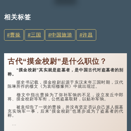
相关标签
曹操
三国
中国旅游
许昌
古代“摸金校尉”是什么职位？
“摸金校尉”其实就是盗墓者，是中国古代对盗墓者的别
称。
据史书记载，摸金校尉起源于东汉末年三国时期，汉代
陈琳所作的檄文《为袁绍檄豫州》中就出现过。
檄文中指出曹操为了弥补军饷的不足，设立发丘中郎
将、摸金校尉等军衔，公然盗墓取财，以贴补军饷。
被袁绍告了一状的曹操，并没有坚定否认自己派人掘墓
充实饷军一事，后来“摸金校尉”也逐步成为了盗墓者的代
称。
...