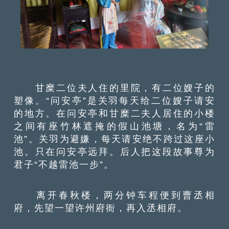
甘糜二位夫人住的里院，有二位嫂子的
塑像。“问安亭”是关羽每天给二位嫂子请安
的地方。在问安亭和甘糜二夫人居住的小楼
之间有座竹林遮掩的假山池塘，名为“雷
池”。关羽为避嫌，每天请安绝不跨过这座小
池。只在问安亭远拜。后人把这段故事尊为
君子“不越雷池一步”。
离开春秋楼，两分钟车程便到曹丞相
府，先望一望许州府衙，再入丞相府。