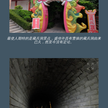
最使人期特的是藏兵洞景点，盛传许昌有曹操的藏兵洞由来
已久，然至今没有定论。