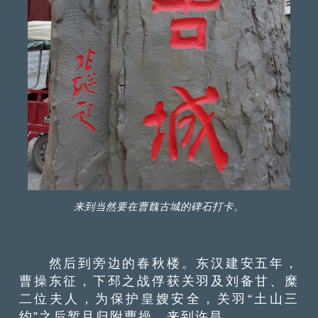
来到当然要在曹魏古城的碑石打卡。
然后到旁边的春秋楼。东汉建安五年，
曹操东征，下邳之战俘获关羽及刘备甘、糜
二位夫人，为保护皇嫂安全，关羽“土山三
约”之后暂且归附曹操，来到许昌。