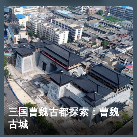
三国曹魏古都探索：曹魏
古城