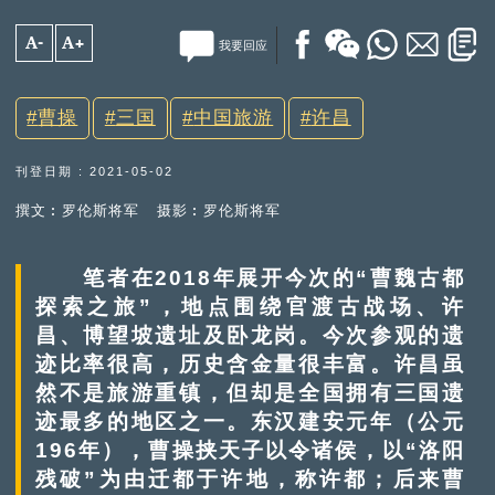
A-
A+
我要回应
曹操
三国
中国旅游
许昌
刊登日期 : 2021-05-02
撰文︰罗伦斯将军
摄影︰罗伦斯将军
笔者在2018年展开今次的“曹魏古都
探索之旅”，地点围绕官渡古战场、许
昌、博望坡遗址及卧龙岗。今次参观的遗
迹比率很高，历史含金量很丰富。许昌虽
然不是旅游重镇，但却是全国拥有三国遗
迹最多的地区之一。东汉建安元年（公元
196年），曹操挟天子以令诸侯，以“洛阳
残破”为由迁都于许地，称许都；后来曹