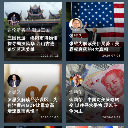
罗伦斯将军 潮游三国
张维为
三国旅游｜绵阳市博物馆
探寻蜀汉风华 西山古迹
张维为解读美伊局势：美
追忆蒋琬姜维
霸权衰落的4大真相
2026-07-11
2026-07-08
罗思义
金灿荣
罗思义解读经济误区：为
金灿荣：中国对美策略转
何消费占GDP比重愈高
变 以往寻求妥协 现以斗
增速反而愈慢？
争为主
2026-05-15
2026-03-31