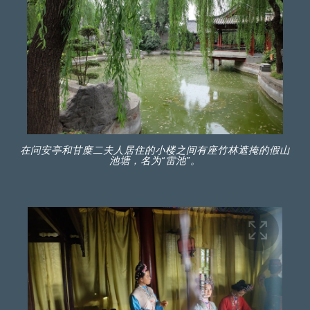
在问安亭和甘糜二夫人居住的小楼之间有座竹林遮掩的假山
池塘，名为“雷池”。