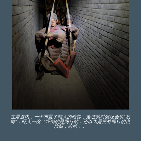
在景点内，一个布置了蜡人的暗格，走过的时候还会说“放
箭”，吓人一跳（吓倒的是同行的…还以为是另外同行的说
放箭，哈哈﹗）