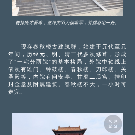
曹操宠才爱将，遂拜关羽为偏将军，并赐府宅一处。
现存春秋楼古建筑群，始建于元代至元
年间，历经元、明、清三代多次修葺，形成
了“一宅分两院”的基本格局，外院中轴线上
依次有雉门、钟鼓楼、春秋楼、刀印楼、关
圣殿等，内院有问安亭、甘糜二后宫、挂印
封金堂及附属建筑。春秋楼不大，一小时可
走完。