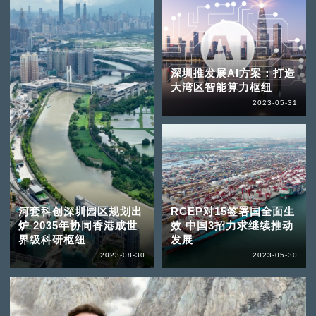
深圳推发展AI方案：打造
大湾区智能算力枢纽
2023-05-31
河套科创深圳园区规划出
RCEP对15签署国全面生
炉 2035年协同香港成世
效 中国3招力求继续推动
界级科研枢纽
发展
2023-08-30
2023-05-30