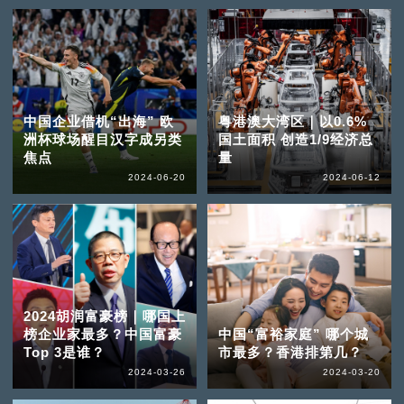
中国企业借机“出海” 欧
粤港澳大湾区｜以0.6%
洲杯球场醒目汉字成另类
国土面积 创造1/9经济总
焦点
量
2024-06-20
2024-06-12
2024胡润富豪榜｜哪国上
榜企业家最多？中国富豪
中国“富裕家庭” 哪个城
Top 3是谁？
市最多？香港排第几？
2024-03-26
2024-03-20