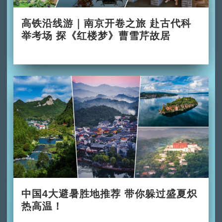
高铁沿线游｜南京开卷之旅 赴古代科
举考场 探《红楼梦》曹雪芹故居
2026-06-28
中国4大避暑胜地推荐 带你躲过盛夏炽
热高温！
2026-06-02