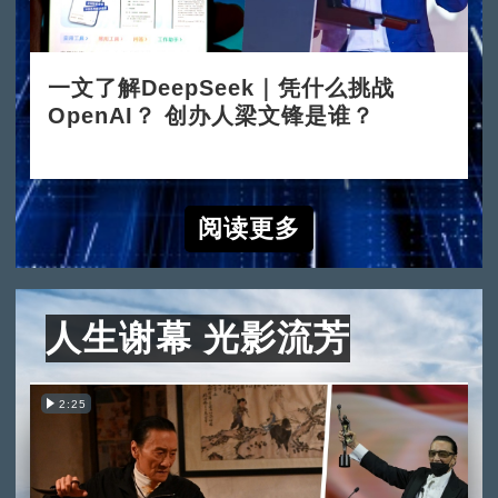
一文了解DeepSeek｜凭什么挑战
OpenAI？ 创办人梁文锋是谁？
2025-02-05
阅读更多
人生谢幕 光影流芳
2:25