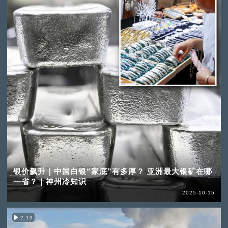
银价飙升｜中国白银“家底”有多厚？ 亚洲最大银矿在哪
一省？｜神州冷知识
2025-10-15
2:19