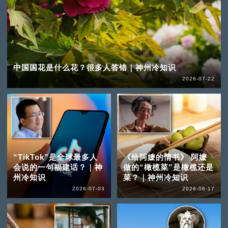
中国国花是什么花？很多人答错｜神州冷知识
2026-07-22
“TikTok”是全球最多人
《给阿嬷的情书》 阿嬷
会说的一句福建话？｜神
做的“橄榄菜”是橄榄还是
州冷知识
菜？｜神州冷知识
2026-07-03
2026-06-17