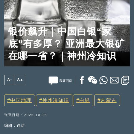
银价飙升｜中国白银“家
底”有多厚？ 亚洲最大银矿
在哪一省？｜神州冷知识
A-
A+
我要回应
中国地理
神州冷知识
白银
内蒙古
刊登日期 : 2025-10-15
编辑︰许诺