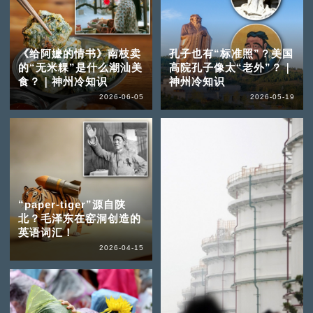
《给阿嬷的情书》南枝卖
孔子也有“标准照”？美国
的“无米粿”是什么潮汕美
高院孔子像太“老外”？｜
食？｜神州冷知识
神州冷知识
2026-06-05
2026-05-19
“paper-tiger”源自陕
北？毛泽东在窑洞创造的
英语词汇！
2026-04-15