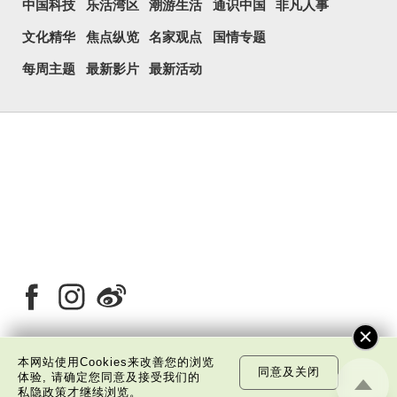
中国科技
乐活湾区
潮游生活
通识中国
非凡人事
文化精华
焦点纵览
名家观点
国情专题
每周主题
最新影片
最新活动
本网站使用Cookies来改善您的浏览
同意及关闭
体验, 请确定您同意及接受我们的
关于我们
版权告示
私隐政策声明
免责声明
私隐政策
才继续浏览。