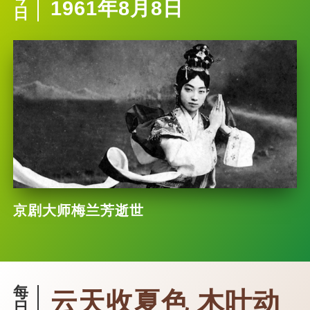
1961年8月8日
日
京剧大师梅兰芳逝世
每
云天收夏色 木叶动
日