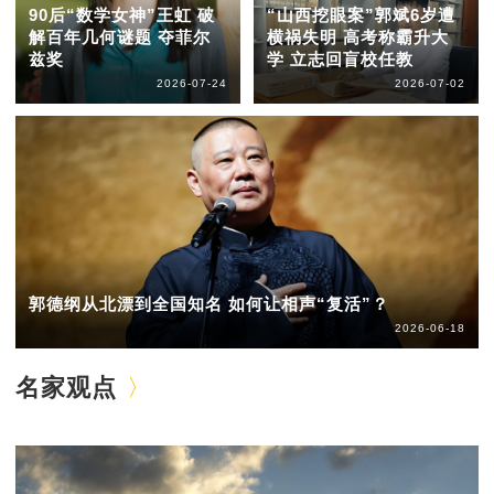
90后“数学女神”王虹 破
“山西挖眼案”郭斌6岁遭
解百年几何谜题 夺菲尔
横祸失明 高考称霸升大
兹奖
学 立志回盲校任教
2026-07-24
2026-07-02
郭德纲从北漂到全国知名 如何让相声“复活”？
2026-06-18
名家观点