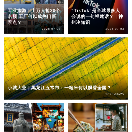
工业旅游｜上万人抢20个
“TikTok”是全球最多人
名额 工厂何以成热门新
会说的一句福建话？｜神
景点？
州冷知识
2026-07-08
2026-07-03
小城大业｜黑龙江五常市：一粒米何以飘香全国？
2026-06-25