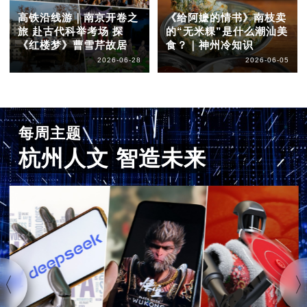
高铁沿线游｜南京开卷之
《给阿嬷的情书》南枝卖
旅 赴古代科举考场 探
的“无米粿”是什么潮汕美
《红楼梦》曹雪芹故居
食？｜神州冷知识
2026-06-28
2026-06-05
每周主题
杭州人文 智造未来