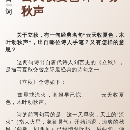
一
秋声
词
关于立秋，有一句经典名句“云天收夏色，木
叶动秋声”，出自哪位诗人手笔？又有怎样的意
思？
这两句诗出自唐代诗人刘言史的《立秋》，
是描写夏秋交替之际最经典的诗句之一。
《立秋》全诗如下：
兹晨戒流火，商飙早已惊。 云天收夏
色，木叶动秋声。
诗的前两句写的是：这一天早安，天上的“流
火”（指大火星，象征暑气）开始消退，凉爽的秋
风（商飙，即西风）已经悄然吹起。后两句，便