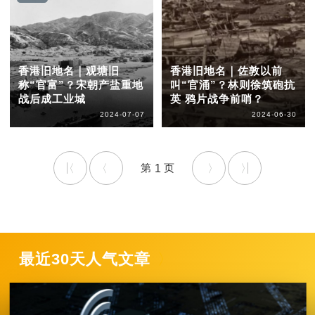
香港旧地名｜观塘旧
香港旧地名｜佐敦以前
称“官富”？宋朝产盐重地
叫“官涌”？林则徐筑砲抗
战后成工业城
英 鸦片战争前哨？
2024-07-07
2024-06-30
1
最近30天人气文章