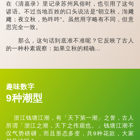
在《清嘉录》里记录苏州风俗时，也引用了这句
谚语。不过当地百姓的口头说法是“朝立秋，渹飕
飕；夜立秋，热吽吽”。虽然用字略有不同，但意
思完全一致。
那么，这句话到底准不准呢？它反映了古人
的一种朴素观察：如果立秋的精确...
趣味数字
9种潮型
浙江钱塘江潮，有「天下第一潮」之誉，古人
所谓「浙江之潮，天下之伟观也。」钱塘江潮不
仅气势磅礴，而且形态多变，共9种花款，大家