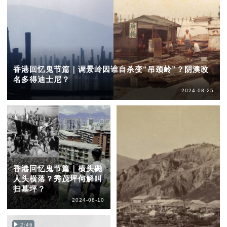
香港回忆鬼节篇｜调景岭因谁自杀变“吊颈岭”？阴澳改
名多得迪士尼？
2024-08-25
香港回忆鬼节篇｜横头磡
人头横落？秀茂坪何解叫
扫墓坪？
2024-08-10
2:46