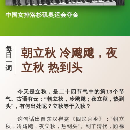
中国女排洛杉矶奥运会夺金
每
朝立秋 冷飕飕，夜
日
一
立秋 热到头
词
今天是立秋，是二十四节气中的第13个节
气。古语有云：“朝立秋，冷飕飕；夜立秋，热到
头”，有何出处呢？立秋等于入秋？
这句话出自东汉崔寔《四民月令》：“朝立
秋，冷飕飕；夜立秋，热到头”。到了清代，顾禄