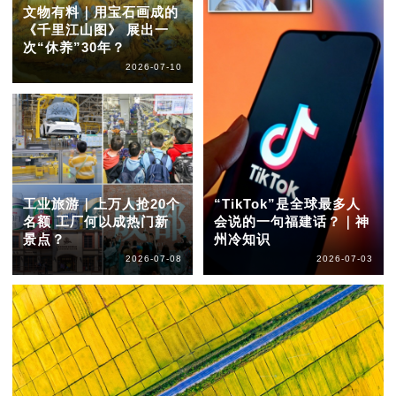
文物有料｜用宝石画成的
《千里江山图》 展出一
次“休养”30年？
2026-07-10
工业旅游｜上万人抢20个
“TikTok”是全球最多人
名额 工厂何以成热门新
会说的一句福建话？｜神
景点？
州冷知识
2026-07-08
2026-07-03