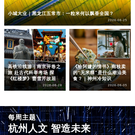
小城大业｜黑龙江五常市：一粒米何以飘香全国？
2026-06-25
高铁沿线游｜南京开卷之
《给阿嬷的情书》南枝卖
旅 赴古代科举考场 探
的“无米粿”是什么潮汕美
《红楼梦》曹雪芹故居
食？｜神州冷知识
2026-06-28
2026-06-05
每周主题
杭州人文 智造未来