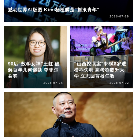
撼动世界AI版图 Kimi杨植麟是“摇滚青年”
2026-07-29
90后“数学女神”王虹 破
“山西挖眼案”郭斌6岁遭
解百年几何谜题 夺菲尔
横祸失明 高考称霸升大
兹奖
学 立志回盲校任教
2026-07-24
2026-07-02