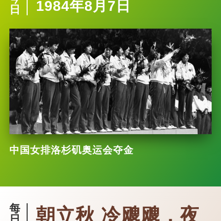
1984年8月7日
日
中国女排洛杉矶奥运会夺金
每
朝立秋 冷飕飕，夜
日