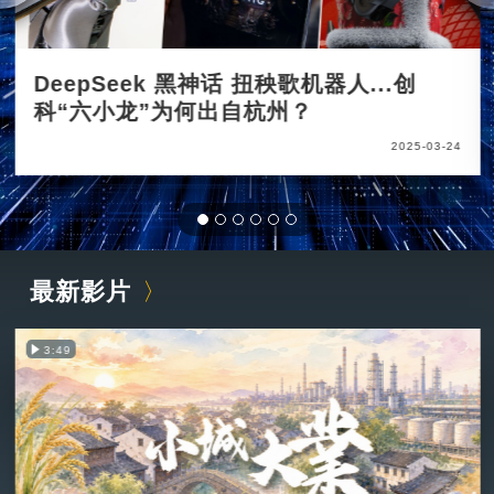
DeepSeek 黑神话 扭秧歌机器人...创
科“六小龙”为何出自杭州？
2025-03-24
最新影片
3:49