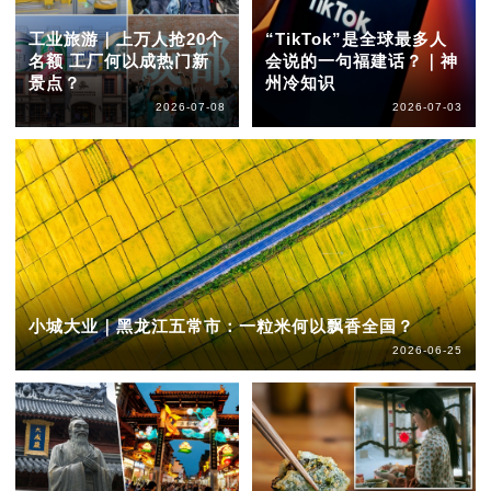
工业旅游｜上万人抢20个
“TikTok”是全球最多人
名额 工厂何以成热门新
会说的一句福建话？｜神
景点？
州冷知识
2026-07-08
2026-07-03
小城大业｜黑龙江五常市：一粒米何以飘香全国？
2026-06-25