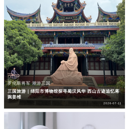
罗伦斯将军 潮游三国
三国旅游｜绵阳市博物馆探寻蜀汉风华 西山古迹追忆蒋
琬姜维
2026-07-11