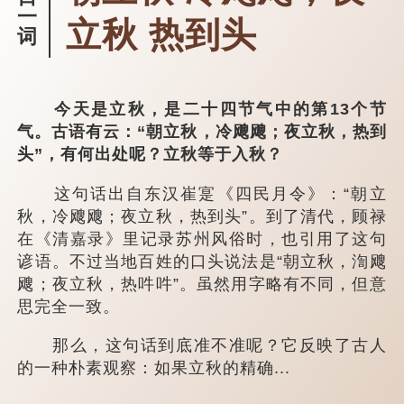
一
立秋 热到头
词
今天是立秋，是二十四节气中的第13个节
气。古语有云：“朝立秋，冷飕飕；夜立秋，热到
头”，有何出处呢？立秋等于入秋？
这句话出自东汉崔寔《四民月令》：“朝立
秋，冷飕飕；夜立秋，热到头”。到了清代，顾禄
在《清嘉录》里记录苏州风俗时，也引用了这句
谚语。不过当地百姓的口头说法是“朝立秋，渹飕
飕；夜立秋，热吽吽”。虽然用字略有不同，但意
思完全一致。
那么，这句话到底准不准呢？它反映了古人
的一种朴素观察：如果立秋的精确...