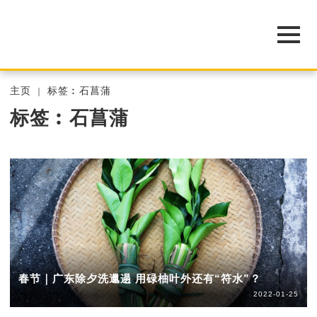
主页
标签︰石菖蒲
标签︰石菖蒲
春节｜广东除夕洗邋遢 用碌柚叶外还有“符水”？
2022-01-25