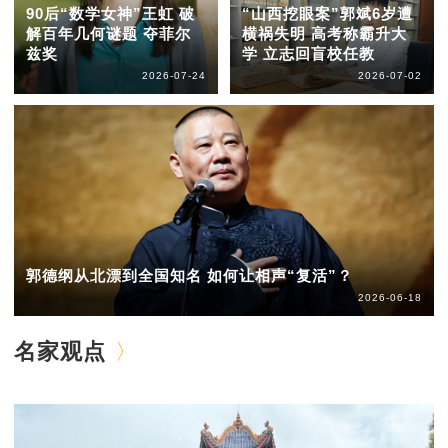
90后“数学女神”王虹 破
“山西挖眼案”郭斌6岁遭
解百年几何谜题 夺菲尔
横祸失明 高考称霸升大
兹奖
学 立志回盲校任教
2026-07-24
2026-07-02
郭德纲从北漂到全国知名 如何让相声“复活”？
2026-06-18
名家观点