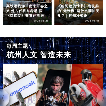
高铁沿线游｜南京开卷之
《给阿嬷的情书》南枝卖
旅 赴古代科举考场 探
的“无米粿”是什么潮汕美
《红楼梦》曹雪芹故居
食？｜神州冷知识
2026-06-28
2026-06-05
每周主题
杭州人文 智造未来