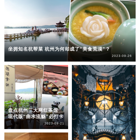
坐拥知名杭帮菜 杭州为何却成了“美食荒漠”？
2023-09-26
盘点杭州三大网红茶馆
现代版“曲水流觞”必打卡
2023-09-21