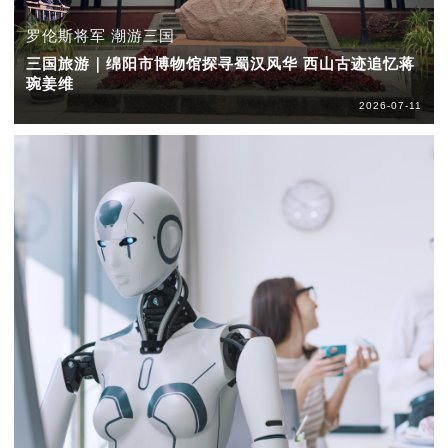
罗伦斯将军 潮游三国
三国旅游｜绵阳市博物馆探寻蜀汉风华 西山古迹追忆蒋
琬姜维
2026-07-11