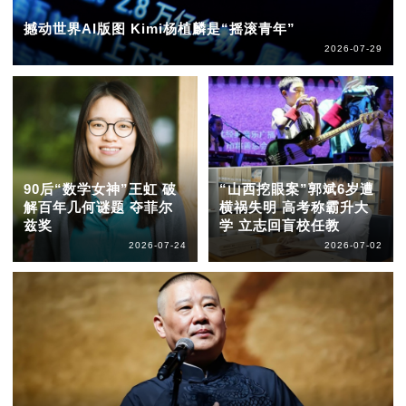
撼动世界AI版图 Kimi杨植麟是“摇滚青年”
2026-07-29
90后“数学女神”王虹 破
“山西挖眼案”郭斌6岁遭
解百年几何谜题 夺菲尔
横祸失明 高考称霸升大
兹奖
学 立志回盲校任教
2026-07-24
2026-07-02