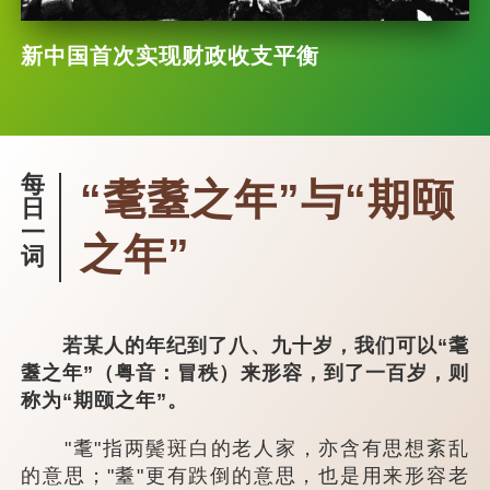
新中国首次实现财政收支平衡
每
“耄耋之年”与“期颐
日
一
之年”
词
若某人的年纪到了八、九十岁，我们可以“耄
耋之年”（粤音：冒秩）来形容，到了一百岁，则
称为“期颐之年”。
"耄"指两鬓斑白的老人家，亦含有思想紊乱
的意思；"耋"更有跌倒的意思，也是用来形容老