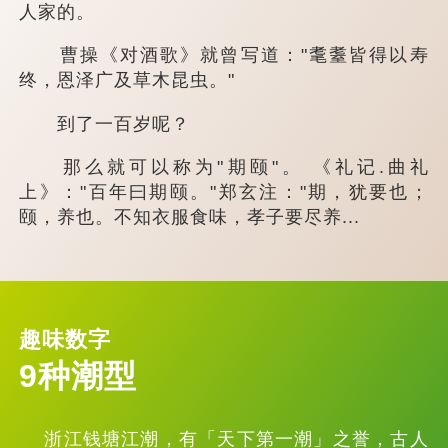
人家的。
曹操《对酒歌》就曾写道："耄耋皆得以寿
终，恩泽广及草木昆虫。"
到了一百岁呢？
那么就可以称为"期颐"。 《礼记.曲礼
上》："百年曰期颐。"郑玄注："期，犹要也；
颐，养也。不知衣服食味，孝子要尽养...
趣味数字
9种潮型
浙江钱塘江潮，有「天下第一潮」之誉，古人