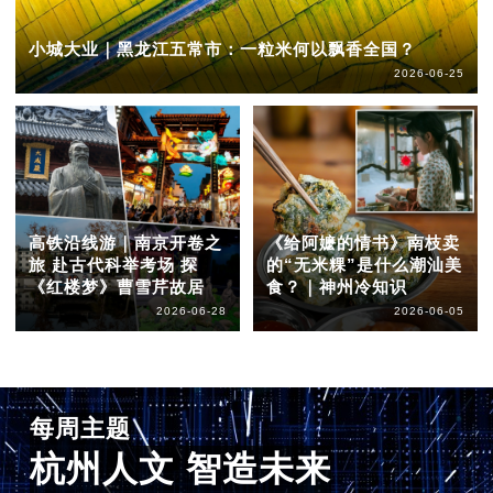
小城大业｜黑龙江五常市：一粒米何以飘香全国？
2026-06-25
高铁沿线游｜南京开卷之
《给阿嬷的情书》南枝卖
旅 赴古代科举考场 探
的“无米粿”是什么潮汕美
《红楼梦》曹雪芹故居
食？｜神州冷知识
2026-06-28
2026-06-05
每周主题
杭州人文 智造未来