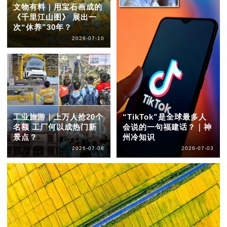
文物有料｜用宝石画成的
《千里江山图》 展出一
次“休养”30年？
2026-07-10
工业旅游｜上万人抢20个
“TikTok”是全球最多人
名额 工厂何以成热门新
会说的一句福建话？｜神
景点？
州冷知识
2026-07-08
2026-07-03