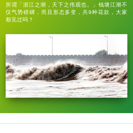
所谓「浙江之潮，天下之伟观也。」钱塘江潮不
仅气势磅礴，而且形态多变，共9种花款，大家
都见过吗？