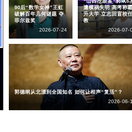
“山西挖眼案”郭斌6
90后“数学女神”王虹
遭横祸失明 高考称
破解百年几何谜题 夺
升大学 立志回盲校
菲尔兹奖
教
2026-07-24
2026-07-
郭德纲从北漂到全国知名 如何让相声“复活”？
2026-06-