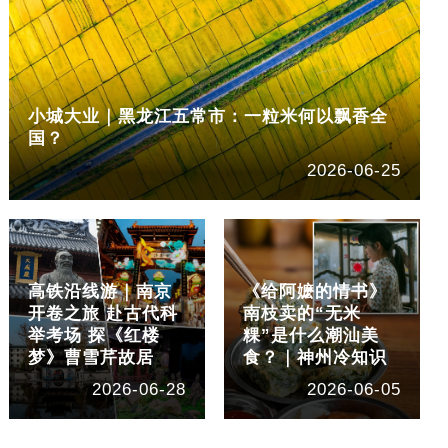
小城大业｜黑龙江五常市：一粒米何以飘香全
国？
2026-06-25
高铁沿线游｜南京
《给阿嬷的情书》
开卷之旅 赴古代科
南枝卖的“无米
举考场 探《红楼
粿”是什么潮汕美
梦》曹雪芹故居
食？｜神州冷知识
2026-06-28
2026-06-05