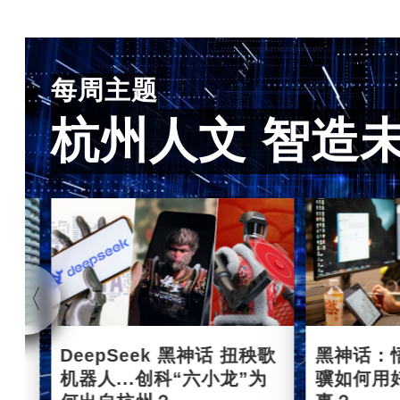
每周主题
杭州人文 智造
杭州
DeepSeek 黑神话 扭秧歌
黑神话：
机器人...创科“六小龙”为
骥如何用