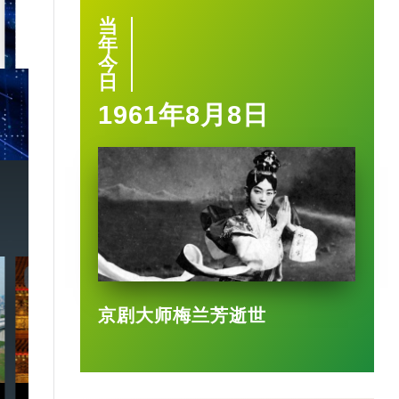
当
2025-03-17
年
今
日
1961年8月8日
7:20
3:49
京剧大师梅兰芳逝世