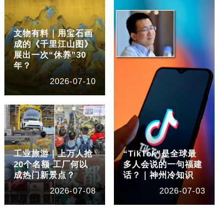
文物有料｜用宝石画
成的《千里江山图》
展出一次“休养”30
年？
2026-07-10
工业旅游｜上万人抢
“TikTok”是全球最
20个名额 工厂何以
多人会说的一句福建
成热门新景点？
话？｜神州冷知识
2026-07-08
2026-07-03