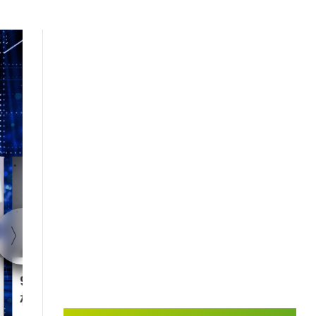
1:40
90后王兴兴 “英语学渣”是
智慧城市｜杭
机械人天才
大脑” 有何神