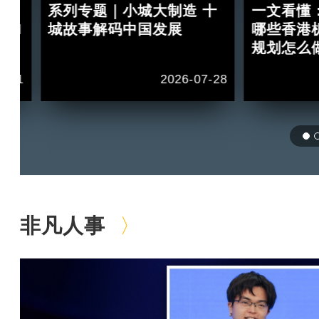
：
系列专题｜小城大制造 十
一文看懂
 II
城故事解码中国发展
哪些香港
规划怎么
1-11
2026-07-28
非凡人事