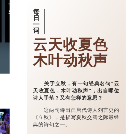
十五五规划｜五年规划 藏
小城大业｜浙
每
着什么中国“治”慧？
镇：一粒珍珠如
日
亿璀璨王国？
一
词
2026-03-18
云天收夏色
木叶动秋声
关于立秋，有一句经典名句“云
天收夏色，木叶动秋声”，出自哪位
诗人手笔？又有怎样的意思？
这两句诗出自唐代诗人刘言史的
《立秋》，是描写夏秋交替之际最经
典的诗句之一。