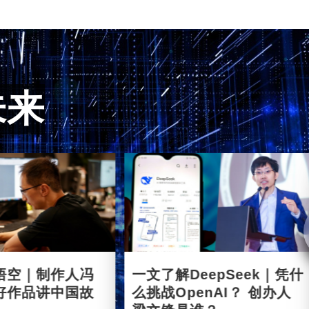
未来
悟空｜制作人冯
一文了解DeepSeek｜凭什
好作品讲中国故
么挑战OpenAI？ 创办人