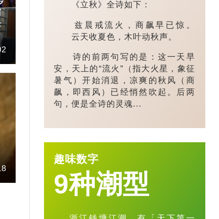
岁
《立秋》全诗如下：
霸
任
兹晨戒流火，商飙早已惊。
云天收夏色，木叶动秋声。
02
诗的前两句写的是：这一天早
安，天上的“流火”（指大火星，象征
暑气）开始消退，凉爽的秋风（商
飙，即西风）已经悄然吹起。后两
句，便是全诗的灵魂...
趣味数字
18
9种潮型
浙江钱塘江潮，有「天下第一