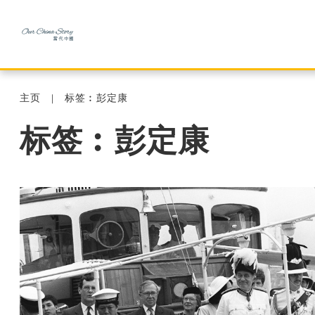
主页
标签︰彭定康
标签︰彭定康