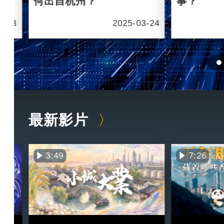
何出自杭州？
事？
6-03
2025-03-24
最新影片
3:49
7:26