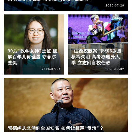
2026-07-29
90后“数学女神”王虹 破
“山西挖眼案”郭斌6岁遭
解百年几何谜题 夺菲尔
横祸失明 高考称霸升大
兹奖
学 立志回盲校任教
2026-07-24
2026-07-02
郭德纲从北漂到全国知名 如何让相声“复活”？