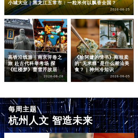
小城大业｜黑龙江五常市：一粒米何以飘香全国？
2026-06-25
高铁沿线游｜南京开卷之
《给阿嬷的情书》南枝卖
旅 赴古代科举考场 探
的“无米粿”是什么潮汕美
《红楼梦》曹雪芹故居
食？｜神州冷知识
2026-06-28
2026-06-05
每周主题
杭州人文 智造未来