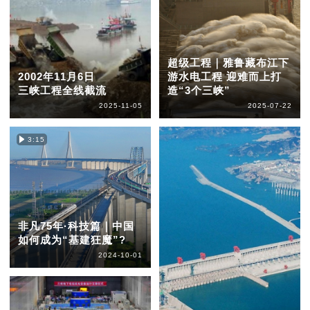
超级工程｜雅鲁藏布江下
2002年11月6日
游水电工程 迎难而上打
三峡工程全线截流
造“3个三峡”
2025-11-05
2025-07-22
3:15
非凡75年·科技篇｜中国
如何成为“基建狂魔”?
2024-10-01