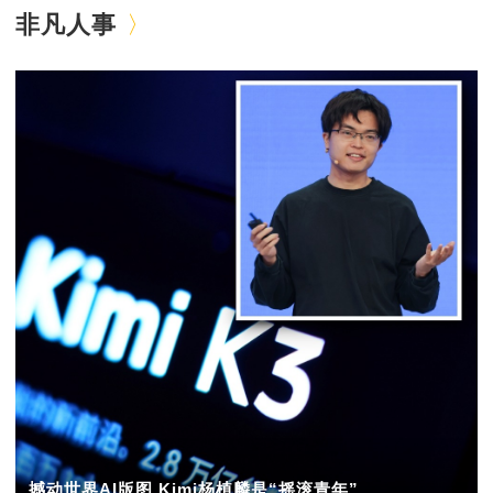
非凡人事
撼动世界AI版图 Kimi杨植麟是“摇滚青年”