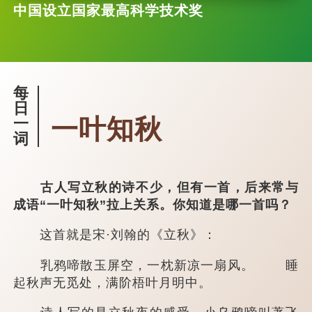
中国设立国家最高科学技术奖
每
日
一叶知秋
一
词
古人写立秋的诗不少，但有一首，后来常与
成语“一叶知秋”拉上关系。你知道是哪一首吗？
这首就是宋·刘翰的《立秋》：
乳鸦啼散玉屏空，一枕新凉一扇风。 睡
起秋声无觅处，满阶梧叶月明中。