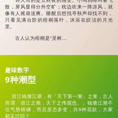
诗人写的是立秋夜的感受。小乌鸦啼叫著飞
散，屏风显得分外空旷；枕边吹来一阵凉风，就
像有人摇扇送爽。睡醒后想找寻秋声却找不到，
只看见满台阶的梧桐落叶，沐浴在皎洁的月光
里。
古人认为梧桐是“灵树...
趣味数字
9种潮型
浙江钱塘江潮，有「天下第一潮」之誉，古人
所谓「浙江之潮，天下之伟观也。」钱塘江潮不
仅气势磅礴，而且形态多变，共9种花款，大家
都见过吗？