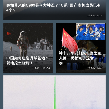
突如其来的C909是何方神圣？“C系”国产客机成员已有
4个？
2024-11-14
神十八平安归来 3位太空
中国如何建造月球基地？
人第一餐都点了这食
就地挖土烧砖！
物.....
2024-11-06
2024-11-04