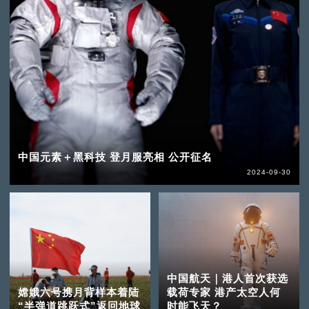
中国元素＋黑科技 登月服亮相 公开征名
2024-09-30
中国航天｜港人首次获选
嫦娥六号携月背样本着陆
载荷专家 港产太空人何
“半弹道跳跃式”返回地球
时能飞天？