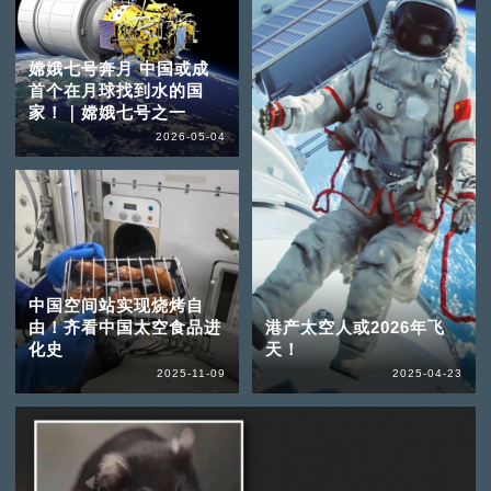
嫦娥七号奔月 中国或成
首个在月球找到水的国
家！｜嫦娥七号之一
2026-05-04
中国空间站实现烧烤自
由！齐看中国太空食品进
港产太空人或2026年飞
化史
天！
2025-11-09
2025-04-23