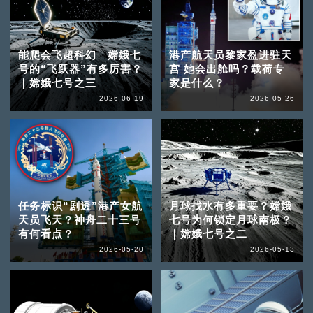
能爬会飞超科幻 嫦娥七
港产航天员黎家盈进驻天
号的“飞跃器”有多厉害？
宫 她会出舱吗？载荷专
｜嫦娥七号之三
家是什么？
2026-06-19
2026-05-26
任务标识“剧透”港产女航
月球找水有多重要？嫦娥
天员飞天？神舟二十三号
七号为何锁定月球南极？
有何看点？
｜嫦娥七号之二
2026-05-20
2026-05-13