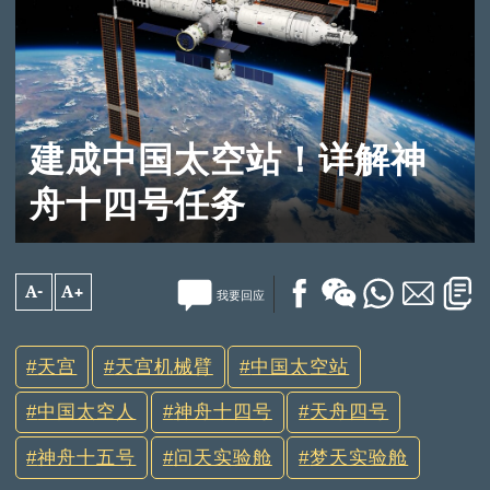
建成中国太空站！详解神
舟十四号任务
A-
A+
我要回应
天宫
天宫机械臂
中国太空站
中国太空人
神舟十四号
天舟四号
神舟十五号
问天实验舱
梦天实验舱