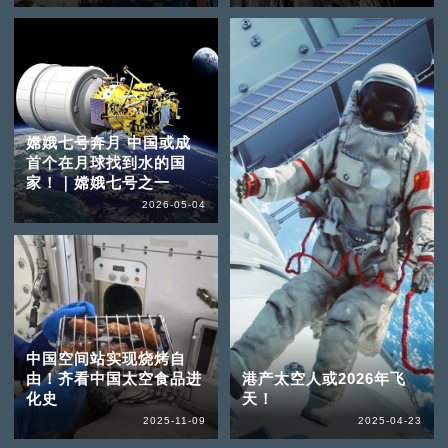
嫦娥七号奔月 中国或成
首个在月球找到水的国
家！｜嫦娥七号之一
2026-05-04
中国空间站实现烧烤自
由！齐看中国太空食品进
港产太空人或2026年飞
化史
天！
2025-11-09
2025-04-23