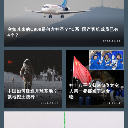
突如其来的C909是何方神圣？“C系”国产客机成员已有
4个？
2024-11-14
神十八平安归来 3位太空
中国如何建造月球基地？
人第一餐都点了这食
就地挖土烧砖！
物.....
2024-11-06
2024-11-04