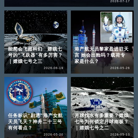
2026-07-17
能爬会飞超科幻 嫦娥七
港产航天员黎家盈进驻天
号的“飞跃器”有多厉害？
宫 她会出舱吗？载荷专
｜嫦娥七号之三
家是什么？
2026-06-19
2026-05-26
任务标识“剧透”港产女航
月球找水有多重要？嫦娥
天员飞天？神舟二十三号
七号为何锁定月球南极？
有何看点？
｜嫦娥七号之二
2026-05-20
2026-05-13