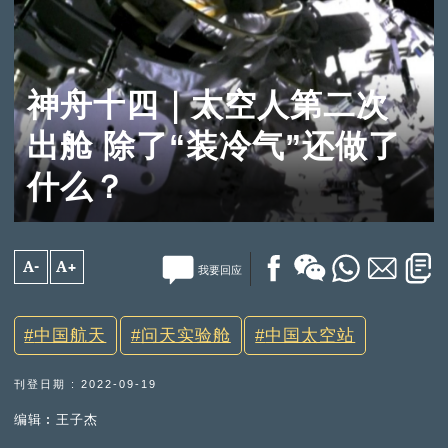
神舟十四｜太空人第二次
出舱 除了“装冷气”还做了
什么？
A-
A+
我要回应
中国航天
问天实验舱
中国太空站
刊登日期 : 2022-09-19
编辑︰王子杰