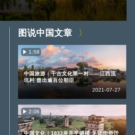
图说中国文章
1:58
中国旅游｜千古文化第一村——江西流
坑村 曾出逾百位朝臣
2021-07-27
2:06
中国文化｜1833座开平碉楼 见证华侨迁