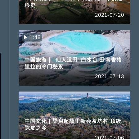
移史
2021-07-20
1:48
中国旅游｜“仙人遗田”白水台 云南香格
里拉的冷门秘景
2021-07-13
中国文化｜梁启超故里新会茶坑村 顶级
陈皮之乡
2021-07-06