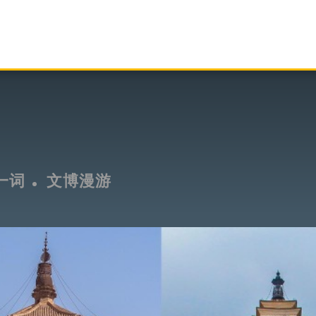
一词
文博漫游