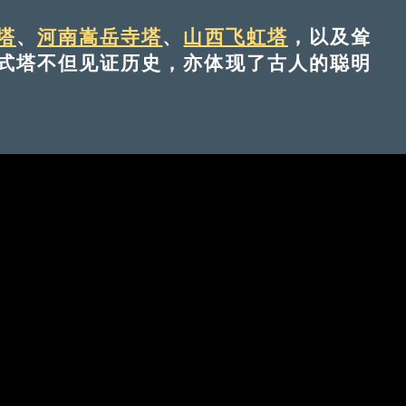
塔
、
河南嵩岳寺塔
、
山西飞虹塔
，以及耸
式塔不但见证历史，亦体现了古人的聪明