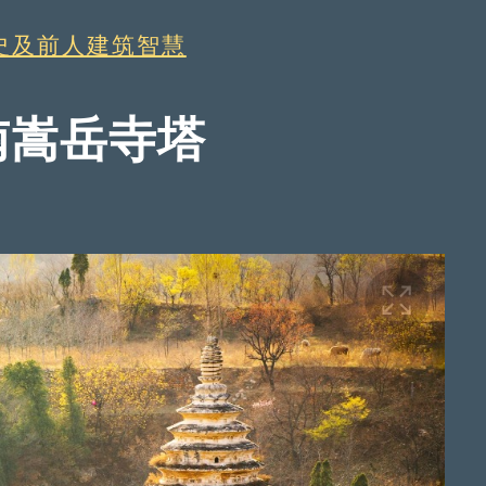
史及前人建筑智慧
南嵩岳寺塔