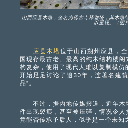
山西应县木塔，全名为佛宫寺释迦塔，其木塔
以重现。（图
应县木塔
位于山西朔州应县，全
国现存最古老、最高的纯木结构楼阁
构复杂，使用了现代人难以复制模仿
开始足足讨论了逾30年，连著名建
品”。
不过，据内地传媒报道，近年木塔
件出现裂痕，甚至被压碎，情况令人
竟能否传承予后人，似乎是一个未知