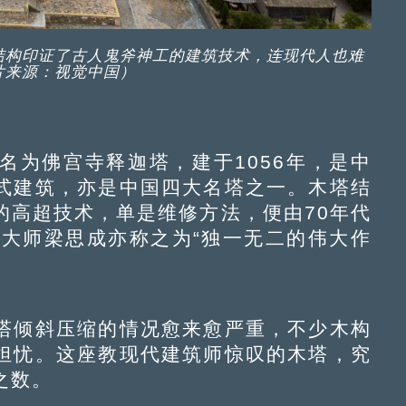
结构印证了古人鬼斧神工的建筑技术，连现代人也难
片来源：视觉中国）
名为佛宫寺释迦塔，建于1056年，是中
式建筑，亦是中国四大名塔之一。木塔结
的高超技术，单是维修方法，便由70年代
筑大师梁思成亦称之为“独一无二的伟大作
倾斜压缩的情况愈来愈严重，不少木构
担忧。这座教现代建筑师惊叹的木塔，究
之数。