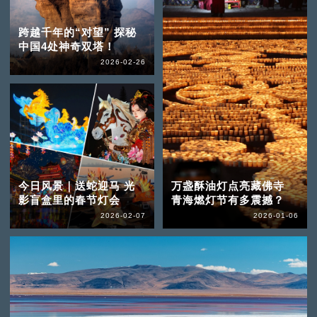
跨越千年的“对望” 探秘
中国4处神奇双塔！
2026-02-26
今日风景｜送蛇迎马 光
万盏酥油灯点亮藏佛寺
影盲盒里的春节灯会
青海燃灯节有多震撼？
2026-02-07
2026-01-06