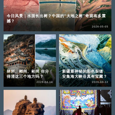
今日风景｜水面长出树？中国的“大地之树”奇观有多震
撼？
2026-05-05
林州、郴州、彬州 你分
新疆最神秘的彩色裂缝
得清这三个地方吗？
安集海大峡谷真有宝藏？
2026-04-14
2026-03-12