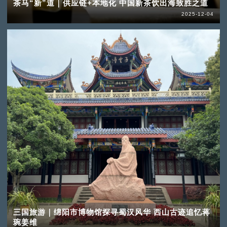
茶马“新”道｜供应链+本地化 中国新茶饮出海致胜之道
2025-12-04
三国旅游｜绵阳市博物馆探寻蜀汉风华 西山古迹追忆蒋
琬姜维