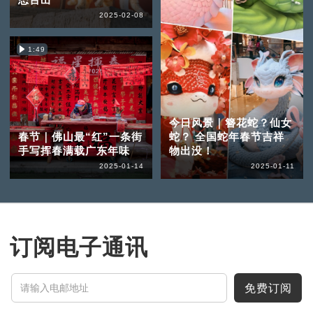
2025-02-08
1:49
今日风景｜簪花蛇？仙女
春节｜佛山最“红”一条街
蛇？ 全国蛇年春节吉祥
手写挥春满载广东年味
物出没！
2025-01-14
2025-01-11
订阅电子通讯
免费订阅