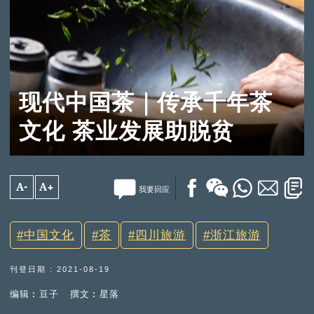
现代中国茶｜传承千年茶
文化 茶业发展助脱贫
A-
A+
我要回应
中国文化
茶
四川旅游
浙江旅游
刊登日期 : 2021-08-19
编辑︰豆子
撰文︰星落