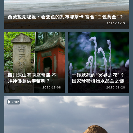
西藏盐湖秘境：会变色的扎布耶茶卡 富含“白色黄金”？
2025-11-15
四川深山有两座奇庙 不
一碰就死的“冥界之花”？
拜神佛竟供奉猫狗？
国家珍稀植物水晶兰之谜
2025-11-08
2025-08-28
2:02