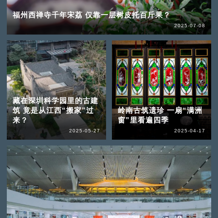
福州西禅寺千年宋荔 仅靠一层树皮托百斤果？
2025-07-08
藏在深圳科学园里的古建
筑 竟是从江西“搬家”过
岭南古筑遗珍 一扇“满洲
来？
窗”里看遍四季
2025-05-27
2025-04-17