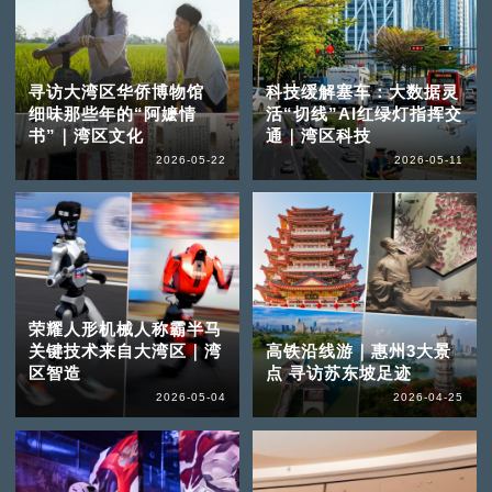
寻访大湾区华侨博物馆
科技缓解塞车：大数据灵
细味那些年的“阿嬷情
活“切线”AI红绿灯指挥交
书”｜湾区文化
通｜湾区科技
2026-05-22
2026-05-11
荣耀人形机械人称霸半马
关键技术来自大湾区｜湾
高铁沿线游｜惠州3大景
区智造
点 寻访苏东坡足迹
2026-05-04
2026-04-25