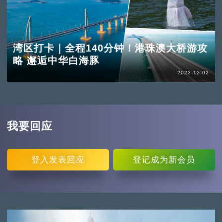
湾区打卡｜全程140分钟！港珠澳大桥游攻
略 邂逅中华白海豚
2023-12-02
我要回应
登入
发表回应
登记
成为新会员