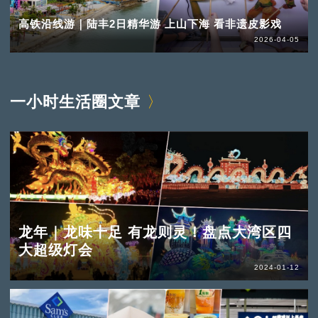
高铁沿线游｜陆丰2日精华游 上山下海 看非遗皮影戏
2026-04-05
一小时生活圈文章
龙年｜龙味十足 有龙则灵！盘点大湾区四
大超级灯会
2024-01-12