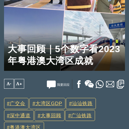
大事回顾｜5个数字看2023
年粤港澳大湾区成就
A-
A+
我要回应
广交会
大湾区GDP
汕汕铁路
深中通道
大事回顾
广汕铁路
粤港澳大湾区