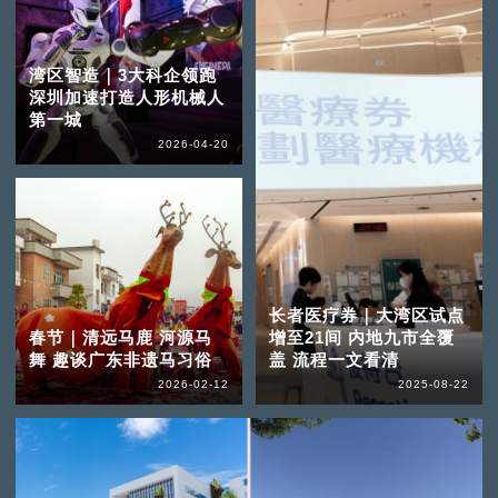
湾区智造｜3大科企领跑
深圳加速打造人形机械人
第一城
2026-04-20
长者医疗券｜大湾区试点
春节｜清远马鹿 河源马
增至21间 内地九市全覆
舞 趣谈广东非遗马习俗
盖 流程一文看清
2026-02-12
2025-08-22