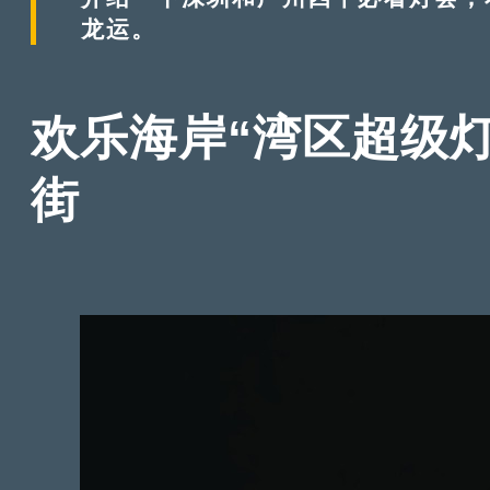
龙运。
欢乐海岸“湾区超级灯
街