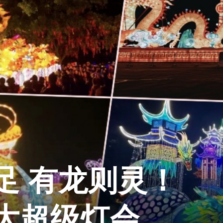
足 有龙则灵！
大超级灯会