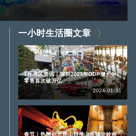
一小时生活圈文章
1月湾区资讯｜深圳2023年GDP增长6%
零售首次破万亿
2024-01-31
春节｜热閙到元宵！到佛山古镇尝岭南