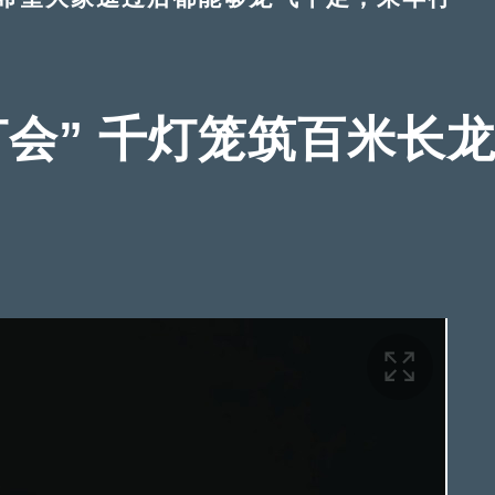
会” 千灯笼筑百米长