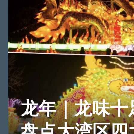
龙年｜龙味十
盘点大湾区四