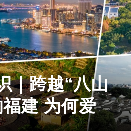
识｜跨越“八山
的福建 为何爱