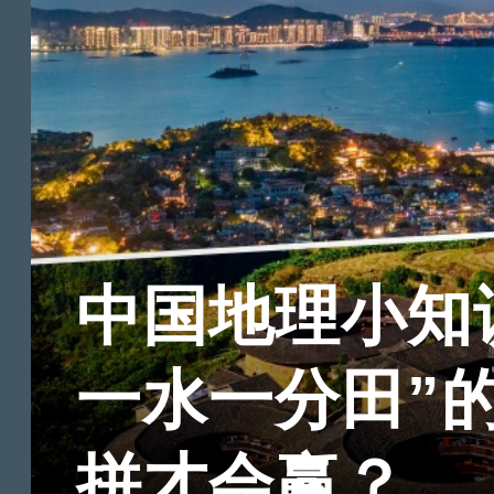
中国地理小知
一水一分田”
拼才会赢？