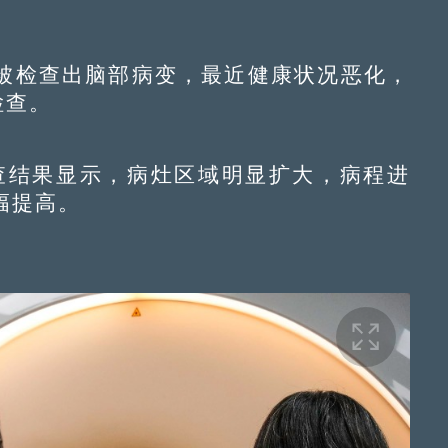
被检查出脑部病变，最近健康状况恶化，
检查。
查结果显示，病灶区域明显扩大，病程进
幅提高。