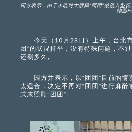
园方表示，由于未能对大熊猫“团团”做侵入型
物园Fa
今天（10月28日）上午，台北市
团”的状况持平，没有特殊问题，不过
还剩多久。
园方并表示，以“团团”目前的情
太适合，决定不再对“团团”进行麻
式来照顾“团团”。