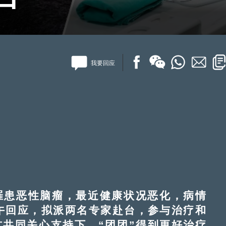
我要回应
患恶性脑瘤，最近健康状况恶化，病情
下午回应，拟派两名专家赴台，参与治疗和
方共同关心支持下，“团团”得到更好治疗