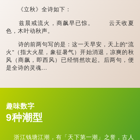
《立秋》全诗如下：
兹晨戒流火，商飙早已惊。 云天收夏
色，木叶动秋声。
诗的前两句写的是：这一天早安，天上的“流
火”（指大火星，象征暑气）开始消退，凉爽的秋
风（商飙，即西风）已经悄然吹起。后两句，便
是全诗的灵魂...
趣味数字
9种潮型
浙江钱塘江潮，有「天下第一潮」之誉，古人