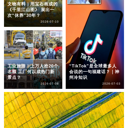
文物有料｜用宝石画成的
《千里江山图》 展出一
次“休养”30年？
2026-07-10
工业旅游｜上万人抢20个
“TikTok”是全球最多人
名额 工厂何以成热门新
会说的一句福建话？｜神
景点？
州冷知识
2026-07-08
2026-07-03