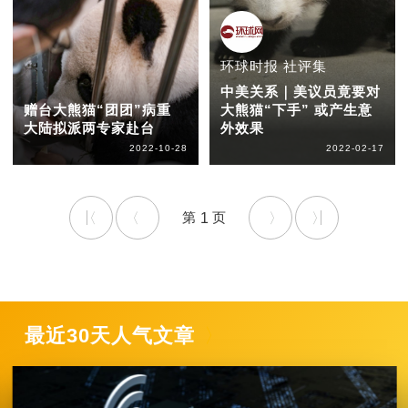
环球时报 社评集
中美关系｜美议员竟要对
赠台大熊猫“团团”病重
大熊猫“下手” 或产生意
大陆拟派两专家赴台
外效果
2022-10-28
2022-02-17
1
最近30天人气文章