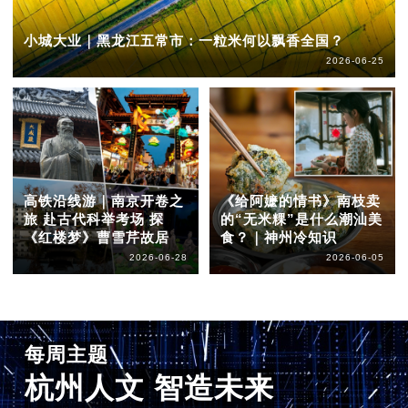
小城大业｜黑龙江五常市：一粒米何以飘香全国？
2026-06-25
高铁沿线游｜南京开卷之
《给阿嬷的情书》南枝卖
旅 赴古代科举考场 探
的“无米粿”是什么潮汕美
《红楼梦》曹雪芹故居
食？｜神州冷知识
2026-06-28
2026-06-05
每周主题
杭州人文 智造未来