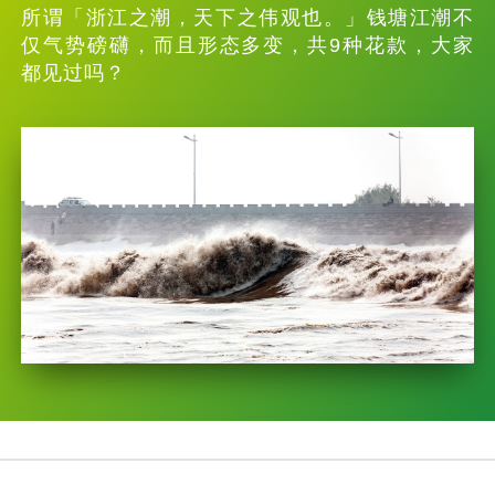
所谓「浙江之潮，天下之伟观也。」钱塘江潮不
仅气势磅礴，而且形态多变，共9种花款，大家
都见过吗？