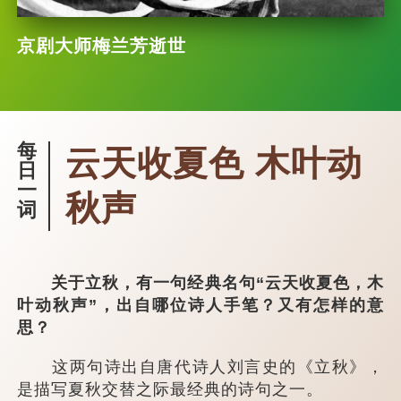
京剧大师梅兰芳逝世
每
云天收夏色 木叶动
日
一
秋声
词
关于立秋，有一句经典名句“云天收夏色，木
叶动秋声”，出自哪位诗人手笔？又有怎样的意
思？
这两句诗出自唐代诗人刘言史的《立秋》，
是描写夏秋交替之际最经典的诗句之一。