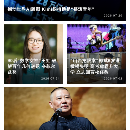
撼动世界AI版图 Kimi杨植麟是“摇滚青年”
2026-07-29
90后“数学女神”王虹 破
“山西挖眼案”郭斌6岁遭
解百年几何谜题 夺菲尔
横祸失明 高考称霸升大
兹奖
学 立志回盲校任教
2026-07-24
2026-07-02