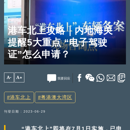
港车北上攻略｜内地海关
提醒5大重点 “电子驾驶
证”怎么申请？
A-
A+
我要回应
港车北上
粤港澳大湾区
刊登日期 : 2023-06-29
“港车北上”即将在7月1日实施，已申