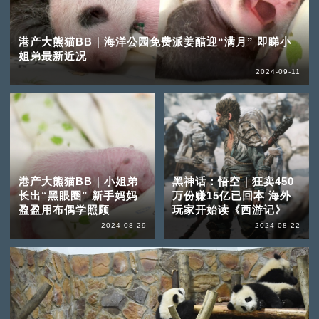
港产大熊猫BB｜海洋公园免费派姜醋迎“满月” 即睇小
姐弟最新近况
2024-09-11
港产大熊猫BB｜小姐弟
黑神话：悟空｜狂卖450
长出“黑眼圈” 新手妈妈
万份赚15亿已回本 海外
盈盈用布偶学照顾
玩家开始读《西游记》
2024-08-29
2024-08-22