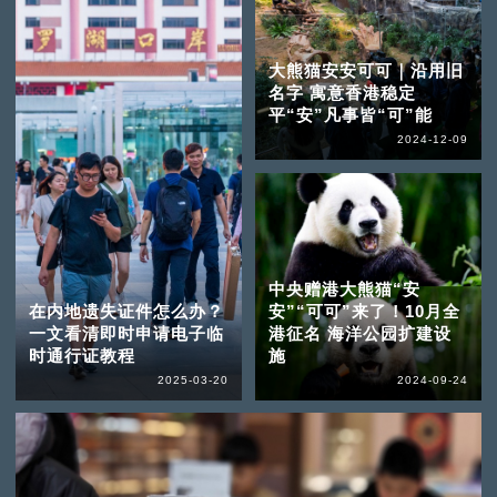
大熊猫安安可可｜沿用旧
名字 寓意香港稳定
平“安”凡事皆“可”能
2024-12-09
中央赠港大熊猫“安
在内地遗失证件怎么办？
安”“可可”来了！10月全
一文看清即时申请电子临
港征名 海洋公园扩建设
时通行证教程
施
2025-03-20
2024-09-24