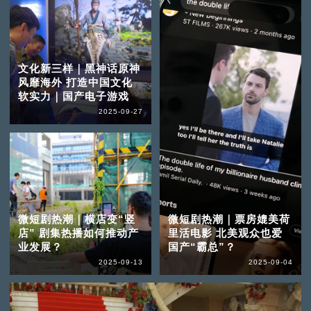
文化新三样｜黑神话原神
风靡海外 打造中国文化
软实力｜国产电子游戏
2025-09-27
微短剧热潮｜横店变“竖
微短剧热潮｜票房媲美荷
店” 剧集热播如何推动产
里活电影 北美观众也爱
业发展？
国产“霸总”？
2025-09-13
2025-09-04