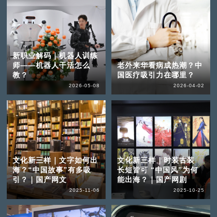
新职业解码｜机器人训练
师——机器人干活怎么
老外来华看病成热潮？中
教？
国医疗吸引力在哪里？
2026-05-08
2026-04-02
文化新三样｜文字如何出
文化新三样｜时装古装
海？“中国故事”有多吸
长短皆可 “中国风”为何
引？｜国产网文
能出海？｜国产网剧
2025-11-06
2025-10-25