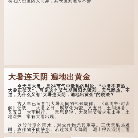
毳毛的密度因人而异，其长度则通常不会...
大暑连天阴 遍地出黄金
今天是大暑，是24节气中最热的时段。“小暑不算热，
大暑正伏天”，可见这个节气期间阳光猛烈，天气酷热。不
过，为什么又有“大暑连天阴，遍地出黄金”的说法？
古人早已留意到大暑期间的气候规律。 《逸周书·时训
解》记载：「大暑之日，腐草化为萤。又五日，土润溽暑。
又五日，大雨时行。」意思是说，大暑时节萤火虫出生，土
地湿热，常有大雨出现。
这段时期的雨水，对农作物尤其重要。三伏天酷热难
耐，农作物不能缺水。若连续几天降雨，泥土得以湿润；雨
过天晴后，烈日高照...