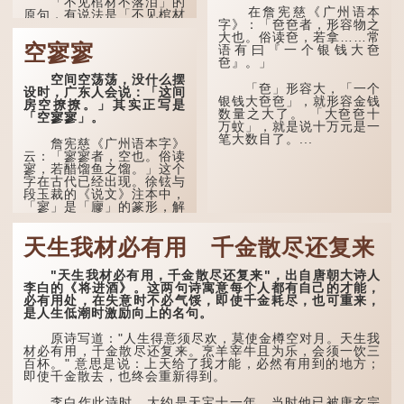
「不见棺材不落泪」的
在詹宪慈《广州语本
原句，有说法是「不见棺材
字》：「夿夿者，形容物之
不下泪」或「不见亲棺不下
大也。俗读夿，若拿……常
泪」，出自明朝兰陵笑笑生
空寥寥
语有曰『一个银钱大夿
所著的《金瓶梅词话》第九
夿』。」
十八回。原意是指人未亲眼
见到亲人棺木，便不会真正
空间空荡荡，没什么摆
「夿」形​​容大，「一个
感到悲伤；后来引申为比喻
设时，广东人会说：「这间
银钱大夿夿」，就形容金钱
人执迷不悟，不到彻底失
房空撩撩。」其实正写是
数量之大了。 「大夿夿十
败，便不肯罢休。
「空寥寥」。
万蚊」，就是说十万元是一
笔大数目了。...
许多人对这上半句耳熟
詹宪慈《广州语本字》
能详，但它其实还有下半句
云：「寥寥者，空也。俗读
——「不到黄河心不死」...
寥，若醋馏鱼之馏。」这个
字在古代已经出现。徐铉与
段玉裁的《说文》注本中，
「寥」是「廫」的篆形，解
作空渺、空虚。如《列仙传
·安期先生》载琊阜老人故
天生我材必有用 千金散尽还复来
事，以「寥寥安期，虚质高
清」形容空虚无所事事。
"天生我材必有用，千金散尽还复来"，出自唐朝大诗人
唐代《艺文类聚》引晋
李白的《将进酒》。这两句诗寓意每个人都有自己的才能，
孙绰《表哀诗》：「寥寥空
必有用处，在失意时不必气馁，即使千金耗尽，也可重来，
堂，寂寂响户」...
是人生低潮时激励向上的名句。
原诗写道："人生得意须尽欢，莫使金樽空对月。天生我
材必有用，千金散尽还复来。烹羊宰牛且为乐，会须一饮三
百杯。" 意思是说：上天给了我才能，必然有用到的地方；
即使千金散去，也终会重新得到。
李白作此诗时，大约是天宝十一年。当时他已被唐玄宗