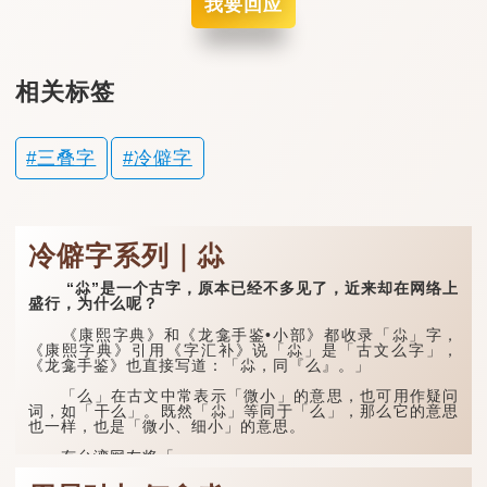
我要回应
相关标签
三叠字
冷僻字
冷僻字系列｜尛
“尛”是一个古字，原本已经不多见了，近来却在网络上
盛行，为什么呢？
《康熙字典》和《龙龛手鉴•小部》都收录「尛」字，
《康熙字典》引用《字汇补》说「尛」是「古文么字」，
《龙龛手鉴》也直接写道：「尛，同『么』。」
「么」在古文中常表示「微小」的意思，也可用作疑问
词，如「干么」。既然「尛」等同于「么」，那么它的意思
也一样，也是「微小、细小」的意思。
有台湾网友将「...