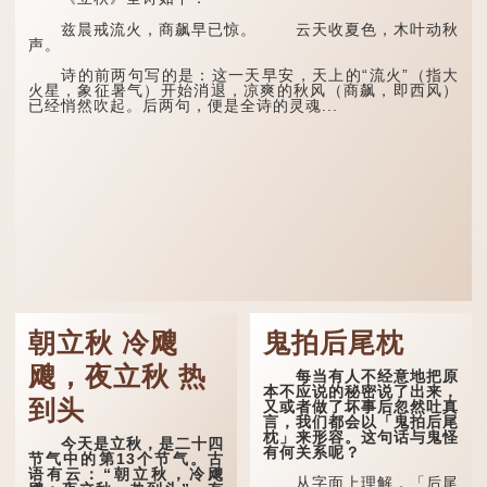
兹晨戒流火，商飙早已惊。 云天收夏色，木叶动秋
声。
诗的前两句写的是：这一天早安，天上的“流火”（指大
火星，象征暑气）开始消退，凉爽的秋风（商飙，即西风）
已经悄然吹起。后两句，便是全诗的灵魂...
朝立秋 冷飕
鬼拍后尾枕
飕，夜立秋 热
每当有人不经意地把原
本不应说的秘密说了出来，
到头
又或者做了坏事后忽然吐真
言，我们都会以「鬼拍后尾
枕」来形容。这句话与鬼怪
今天是立秋，是二十四
有何关系呢？
节气中的第13个节气。古
语有云：“朝立秋，冷飕
从字面上理解，「后尾