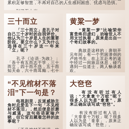
累积足够智慧，不再对自己的人生感到困惑、忧虑与恐惧。
注："期，犹要也；颐，养
也。不知衣服食味，孝子要
到了五十岁，...
尽养...
三十而立
黄粱一梦
「三十而立」是孔子对
“黄粱一梦”比喻荣华
自己三十岁时的自我评价。
富贵终归虚幻，劝喻世人不
他认为三十岁是人生的重要
用太过执着，原来是出自一
阶段。要立什么？又为什么
个奇幻故事的。
选择在三十岁这一年来
「立」呢？
典故是这样的：唐朝开
元年间，有一个穷困潦倒的
孔子《论语·为政》：
卢姓书生，在上京赴考的途
「吾十有五而志于学，三十
中经过一间旅店休息，碰巧
而立，四十而不惑，五十而
遇到一位道士，两人畅谈甚
知天命，六十而耳顺，七十
欢。
而从心所欲，不逾矩。」
言谈间，卢姓书生感慨
“不见棺材不落
大夿夿
在古代，男子一般于二
自己虽贵为读书人，但一直
十岁进行冠礼，冠礼完成后
未能考取功名，仍然贫困，
便是成人，但由于未达壮
感到十分落泊。于是，道士
泪”下一句是？
有没有听过有人
年，所以又称「弱冠」。
拿出一个青瓷枕头，让卢姓
说：“大拿拿十万蚊”呢？
《礼记·曲礼》明确记载：
书生睡一睡，便能满足他希
很多人以为是“拿拿”，原
电视剧里，反派威胁主
「人生十年曰幼，学；二十
望得到荣华富贵的愿望。
来正确应该写成“夿夿”。
角时总爱丢下一句「不见棺
曰弱，冠；三十曰壮，有
材不落泪」，然后便是折磨
室。」这说明三十岁...
这时，...
有没有听过有人说：
与威逼。这句俗语家喻户
「大拿拿十万蚊」呢？很多
晓，但它背后藏着怎样的故
人以为是「拿拿」，原来正
事呢？
确应该写成「夿夿」。