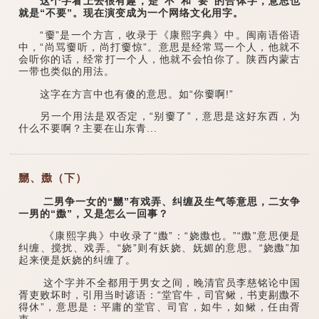
这个字看上去很有趣，是“不”和“要”的合体字，意思也
就是“不要”。现在演变成为一个网络文化用字。
“嫑”是一个方言，收录于《康熙字典》中。闽南语俗语
中，“尚骂嫑听，尚打嫑惊”。意思是经常骂一个人，他就不
会听你的话，经常打一个人，他就不会怕你了。陕西内蒙古
一带也类似的用法。
这字在方言中也有傻的意思。如“你嫑啊!”
另一个用法是双否定，“别嫑了”，意思是这好东西，为
什么不要啊？主要在山东青...
嬲、嫐（下）
二男争一女的“嬲”有戏弄、纠缠及生气等意思，二女争
一男的“嫐”，又是怎么一回事？
《康熙字典》中收录了“嫐”：“娆嫐也。”“嫐”意思便是
纠缠、搅扰、戏弄。“娆”则有妖娆、妩媚的意思。“娆嫐”加
起来便是妖娆的纠缠了。
这个字并不全都用于男女之间，晚清官员李慈铭论中国
胥吏败坏时，引用当时谚语：“堂官牛，司官鳅，书吏剔嫐不
得休”，意思是：平庸的堂官、司官，如牛，如鳅，任由胥
吏...