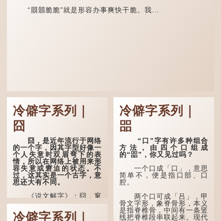
“朤朤脆脆”就是形容办事爽快干脆。我...
冷僻字系列｜
冷僻字系列｜
囧
㗊
囧，是近年流行于网络
“口”字有许多种组合
的一个字，因其字型好像一
方法，由四个口组成
个人失意时双眉弯下的表
的“㗊”，你又见过吗？
情，所以在网络上被用来形
容失意或窘迫的状态。不
一个口成「口」，意思
过，这其实是一个古字，意
简单不，便是指口部、口
思还大有不同。
腔。
《说文解字》：囧，窻
两个口可成「吕」，甲
牖丽廔闿明。象形。囧，本
骨文字形，象脊骨形，本义
义是透光通明的窗户，跟
是指脊椎骨，中间有一条竖
冷僻字系列｜
「囱」一样都是「窗」的象
线把脊椎段串联起来。现代