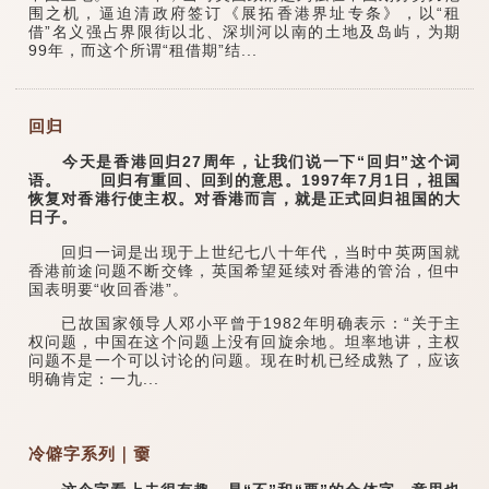
围之机，逼迫清政府签订《展拓香港界址专条》，以“租
借”名义强占界限街以北、深圳河以南的土地及岛屿，为期
99年，而这个所谓“租借期”结...
回归
今天是香港回归27周年，让我们说一下“回归”这个词
语。 回归有重回、回到的意思。1997年7月1日，祖国
恢复对香港行使主权。对香港而言，就是正式回归祖国的大
日子。
回归一词是出现于上世纪七八十年代，当时中英两国就
香港前途问题不断交锋，英国希望延续对香港的管治，但中
国表明要“收回香港”。
已故国家领导人邓小平曾于1982年明确表示：“关于主
权问题，中国在这个问题上没有回旋余地。坦率地讲，主权
问题不是一个可以讨论的问题。现在时机已经成熟了，应该
明确肯定：一九...
冷僻字系列｜嫑