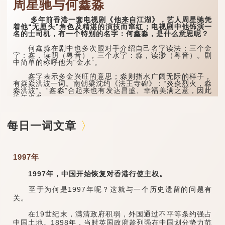
周星驰与何鑫淼
多年前香港一套电视剧《他来自江湖》，艺人周星驰凭
着他“无厘头”角色及精湛的演技而窜红；电视剧中他饰演一
名的士司机，有一个特别的名字：何鑫淼，是什么意思呢？
何鑫淼在剧中也多次跟对手介绍自己名字读法：三个金
字：鑫，读阴（粤音），三个水字：淼，读渺（粤音）。剧
中简单的称呼他为“金水”。
鑫字表示多金兴旺的意思；淼则指水广阔无际的样子，
有焱焱洪波一词。南朝梁沈约《法王寺碑》：“炎炎烈火，淼
淼洪波”。“鑫淼”合起来也有发达昌盛、幸福美满之意，因此
近年也多...
每日一词文章
1997年
1997年，中国开始恢复对香港行使主权。
至于为何是1997年呢？这就与一个历史遗留的问题有
关。
在19世纪末，满清政府积弱，外国通过不平等条约强占
中国土地。1898年，当时英国政府趁列强在中国划分势力范