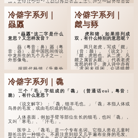
赐金放还约八年，这期间经常与朋友游山玩水，部分诗作显
露出怀...
冷僻字系列｜
冷僻字系列｜
赑屭
虤与豩
“赑屭”这二字是什么
虎和猪，如果排列成
意思？又怎样发音？
双，有什么特别的意思呢？
赑（粤音：鼻）屭（粤
两只老虎，写成「虤」
音：器），是中国民间传说
（音：颜）。 《说文》：
中龙所生的九个儿子之一，
「虤，虎怒也。从二虎。凡
外形像龟。
虤之属皆从虤。」代表老虎
发怒的样子。唐人诗中亦有
「求闲未得闲，众诮瞋虤
据明代杨慎《升庵外
虤」之句，意思是众人的讥
集》记载，龙生九子的次序
讽让人怒目而视。
排列为：赑屭、螭吻、蒲
冷僻字系列｜毳
牢、狴犴、饕餮、蚣蝮、睚
眦、狻猊、椒图（此为其中
两只猪，则为「豩」
一种说法）。
（音：宾）。甲骨文从二
三个「毛」字组成的「毳」（普通话cuì，粤音：
「豕」，象猪相追逐的样
脆），有什么意思？
子。 《同文备考》另有一
龙九子外形与能力各有
说「豩，豕乱群。」意指一
不同，其中，赑屭原形像
《说文解字》 ：「毳，细羊毛也。」「毳」本指人体或
群乱...
龟，因为能负重，多作为碑
鸟兽的毛发，或由毛织成的制品。
座，有“碑下...
人体表面，例如手臂等部位生长的细毛，也叫「毳」，
又叫「寒毛」、「汗毛」。
医学上，「毳毛」是一个专有名词。它指人类在儿童时
期长出的一种细小、不易注意到却又几乎遍布全身的毛发。