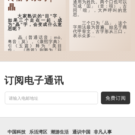
形字。甲骨文中又用作地
通用为姓氏。两个口也可以
瞐
名，古书中的「黍于囧」表
写成「吅」（音：喧），古
示在囧地种黍。
同「喧」，大声呼叫的意
思。
大家熟识的“目”字，
这个古字十分少用，直
如果三个走在一起，成
至21世纪，网络上开始流
三个口为「品」，这个
为“瞐”字，会变成什么意
行表情符号，这个字也被网
字用法最为普遍。始见于商
思呢？
民当做表情符号来用。
代甲骨文，古字形从三口，
表示众多...
瞐（普通话音：mò,
囧字的「八」像一对委
粤音：莫），《康熙字典》
屈的八字眉模样，「口」像
引《玉篇》释为「美目
惊讶、...
也」，《类篇》则释为「目
深也」，即美丽的眼睛、目
光深邃的意思。
多年前，苹果手机推出
iPhone12时，曾宣传它的
镜头有专业的计算摄影功
订阅电子通讯
能，便用上「瞐」这个字，
表达iPhone12有由8位提
升至10位HDR视频拍摄功
能，能自动进...
免费订阅
中国科技
乐活湾区
潮游生活
通识中国
非凡人事