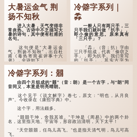
大暑运金气 荆
冷僻字系列｜
扬不知秋
掱
进入大暑，天气变得非
一般人只有两只手，三
常炎热。古诗中不乏描写大
只手我们就叫做「扒手」，
暑的诗句，其中便有杜甫的
即小偷的意思。原来真有
名句。
「三只手」？
这句便是“大暑运金
「掱」（音：扒）字由
气，荆扬不知秋”，出自杜
三只手组成，代表「偷窃之
甫《毒热寄简崔评事十六
手」，即为扒手。我们常写
弟》，全诗如下：
的「扒手」，其实古字为
「掱手」。
大暑运金气，荆扬不知
冷僻字系列：朤
秋。
清·徐珂《清稗类钞．
盗贼类．掱手》记载：「沪
人呼翦绺贼曰掱手，犹言扒
林下有塌翼，水中无行
由四个月组成的“朤”（音：朗）是一个古字，与“朗”同
手也，亦曰瘪三码子。」
舟。
音同义，本意是明亮晴朗。
其中「翦绺」即剪断他
五行当中“金”对应秋
这个见于《说文解字》卷七，原文：“明也，从月良
人衣带以窃取钱物，是小偷
季，代表凉爽肃杀之
声”。今收录在《康熙字典》中。
的旧称。而「掱手」也就是
气。“运”是“运行”，描写大
手多多，擅自拿别人东西的
暑的酷热阻碍了金气的流
这个字，用法颇多。
意思了...
转。
“朤朤干坤，舍我其谁。”干坤是《周易》中的两个卦
“荆扬”指荆州（湖北）
名，这里指天地、宇宙等，形容政治清明，天下太平！
和扬州（江苏），泛指长江
中下游地区，“...
“天空朤朤，任鸟儿高飞。”也是指天清气明，鸟儿可高
飞。