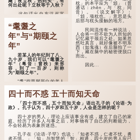
飕；夜立秋，热到头”，有
枕」的本字应为「䪴」（普
何出处呢？立秋等于入秋？
通话：zhěn，与「枕」同
音）。 《说文解字》：
这句话出自东汉崔寔
「䪴，项枕也。」意思是头
《四民月令》：“朝立秋，
后部与枕头接触的地方。
冷飕飕；夜立秋，热到
“耄耋之
头”。到了清代，顾禄在
民间流传有一种说法，
《清嘉录》里记录苏州风俗
人会将一些不欲为人所知的
年”与“期颐之
时，也引用了这句谚语。不
记忆藏于颈后之处。如果忽
过当地百姓的口头说法
然吐真言，就好像被不明东
年”
是“朝立秋，渹飕飕；夜立
西（如鬼魂）在后脑拍了一
秋，热吽吽”。虽然用字略
下，藏在脑中的秘密便脱口
有不同，但意思完全一致。
若某人的年纪到了八、
而出。
九十岁，我们可以“耄耋之
那么，这句话到底准不
年”（粤音：冒秩）来形
因此...
准呢？它反映了古人的一种
容，到了一百岁，则称
朴素观察：如果立秋的精
为“期颐之年”。
确...
"耄"指两鬓斑白的老人
家，亦含有思想紊乱的意
思；"耋"更有跌倒的意思，
四十而不惑 五十而知天命
也是用来形容老人家的。
「四十而不惑，五十而知天命」语出孔子的《论语·为
曹操《对酒歌》就曾写
政》。孔子认为，四十岁和五十岁，人会是怎样的呢？
道："耄耋皆得以寿终，恩
泽广及草木昆虫。"
四十岁的男人，理论上应该事业有成，建立了自己的家
庭。经历了许多人与事之后，对事物有了自己的判断能力，
到了一百岁呢？
不会轻易为表象所迷惑。
那么就可以称为"期
孔子在《论语·子罕》也说：「知者不惑，仁者不忧，勇
颐"。 《礼记.曲礼
者不惧。」「知」与智慧的「智」相通，四十岁的男人应已
上》："百年曰期颐。"郑玄