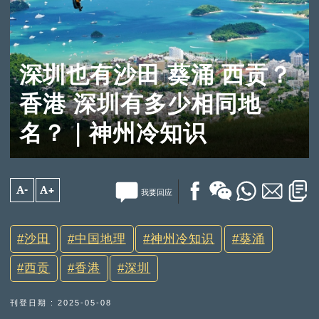
深圳也有沙田 葵涌 西贡？
香港 深圳有多少相同地
名？｜神州冷知识
A-
A+
我要回应
沙田
中国地理
神州冷知识
葵涌
西贡
香港
深圳
刊登日期 : 2025-05-08