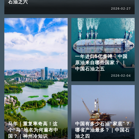
石油之六
2026-02-27
一年进口5亿多吨 中国
原油来自哪些国家？ ｜
中国石油之五
2026-02-04
马年｜重复率奇高！这
中国有多少石油“家底”？
个“马”地名为何遍布中
哪省产油最多？｜中国石
国？｜神州冷知识
油之四