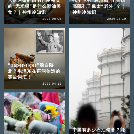
《给阿嬷的情书》南枝卖
孔子也有“标准照”？美国
的“无米粿”是什么潮汕美
高院孔子像太“老外”？｜
食？｜神州冷知识
神州冷知识
2026-06-05
2026-05-19
“paper-tiger”源自陕
北？毛泽东在窑洞创造的
英语词汇！
2026-04-15
中国有多少石油储备？能