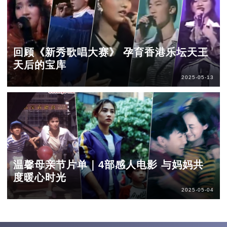
回顾《新秀歌唱大赛》 孕育香港乐坛天王
天后的宝库
2025-05-13
温馨母亲节片单｜4部感人电影 与妈妈共
度暖心时光
2025-05-04