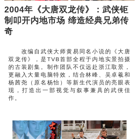
2004年《大唐双龙传》：武侠钜
制叩开内地市场 缔造经典兄弟传
奇
改编自武侠大师黄易同名小说的《大唐
双龙传》，是TVB首部全程于内地实景拍摄
的古装剧集。制作团队不仅远赴浙江取景，
更融入大量电脑特效，结合林峰、吴卓羲和
杨茜尧（原名杨怡）等新生代演员的亮眼表
现，打造出一部视觉与叙事兼具的武侠佳
作。