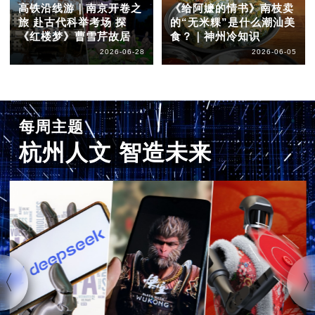
高铁沿线游｜南京开卷之
《给阿嬷的情书》南枝卖
旅 赴古代科举考场 探
的“无米粿”是什么潮汕美
《红楼梦》曹雪芹故居
食？｜神州冷知识
2026-06-28
2026-06-05
每周主题
杭州人文 智造未来