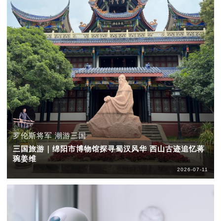
罗伦斯将军 潮游三国
三国旅游｜绵阳市博物馆探寻蜀汉风华 西山古迹追忆蒋
琬姜维
2026-07-11