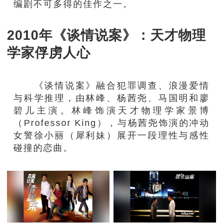
编剧不可多得的佳作之一。
2010年《谈情说案》：天才物理
学家俘虏人心
《谈情说案》融合犯罪调查、浪漫爱情
与科学推理，由林峰、杨茜尧、马国明和廖
碧儿主演。林峰饰演天才物理学家景博
（Professor King），与杨茜尧饰演的冲动
女警徐小丽（犀利妹）展开一段理性与感性
碰撞的恋曲。