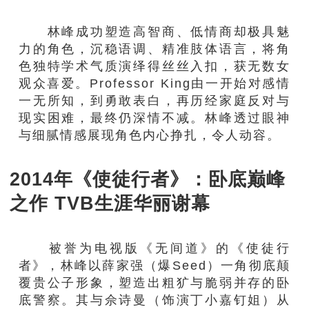
林峰成功塑造高智商、低情商却极具魅
力的角色，沉稳语调、精准肢体语言，将角
色独特学术气质演绎得丝丝入扣，获无数女
观众喜爱。Professor King由一开始对感情
一无所知，到勇敢表白，再历经家庭反对与
现实困难，最终仍深情不减。林峰透过眼神
与细腻情感展现角色内心挣扎，令人动容。
2014年《使徒行者》：卧底巅峰
之作 TVB生涯华丽谢幕
被誉为电视版《无间道》的《使徒行
者》，林峰以薛家强（爆Seed）一角彻底颠
覆贵公子形象，塑造出粗犷与脆弱并存的卧
底警察。其与佘诗曼（饰演丁小嘉钉姐）从