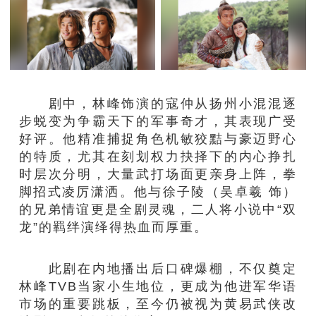
剧中，林峰饰演的寇仲从扬州小混混逐
步蜕变为争霸天下的军事奇才，其表现广受
好评。他精准捕捉角色机敏狡黠与豪迈野心
的特质，尤其在刻划权力抉择下的内心挣扎
时层次分明，大量武打场面更亲身上阵，拳
脚招式凌厉潇洒。他与徐子陵（吴卓羲 饰）
的兄弟情谊更是全剧灵魂，二人将小说中“双
龙”的羁绊演绎得热血而厚重。
此剧在内地播出后口碑爆棚，不仅奠定
林峰TVB当家小生地位，更成为他进军华语
市场的重要跳板，至今仍被视为黄易武侠改