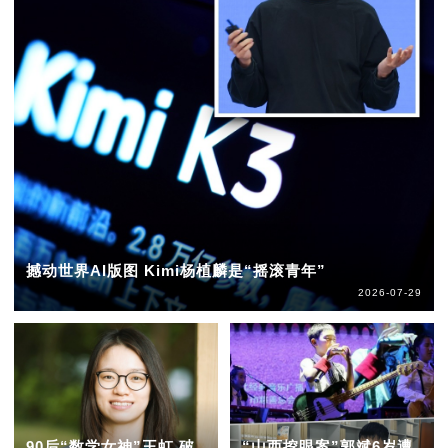
撼动世界AI版图 Kimi杨植麟是“摇滚青年”
2026-07-29
90后“数学女神”王虹 破
“山西挖眼案”郭斌6岁遭