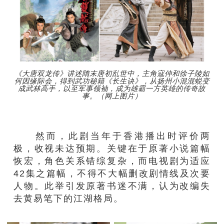
《大唐双龙传》讲述隋末唐初乱世中，主角寇仲和徐子陵如
何因缘际会，得到武功秘籍《长生诀》，从扬州小混混蜕变
成武林高手，以至军事领袖，成为雄霸一方英雄的传奇故
事。（网上图片）
然而，此剧当年于香港播出时评价两
极，收视未达预期。关键在于原著小说篇幅
恢宏，角色关系错综复杂，而电视剧为适应
42集之篇幅，不得不大幅删改剧情线及次要
人物。此举引发原著书迷不满，认为改编失
去黄易笔下的江湖格局。