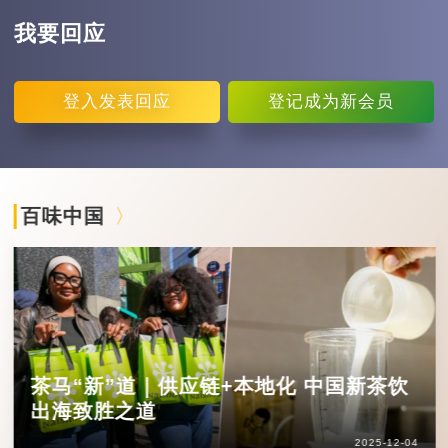
我要回应
登入
发表回应
登记
成为新会员
百味中国
茶马“新”道｜供应链+本地化 中国新茶饮
出海致胜之道
2025-12-04