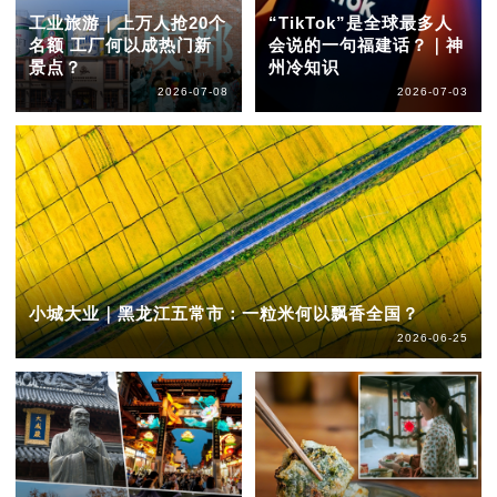
工业旅游｜上万人抢20个
“TikTok”是全球最多人
名额 工厂何以成热门新
会说的一句福建话？｜神
景点？
州冷知识
2026-07-08
2026-07-03
小城大业｜黑龙江五常市：一粒米何以飘香全国？
2026-06-25