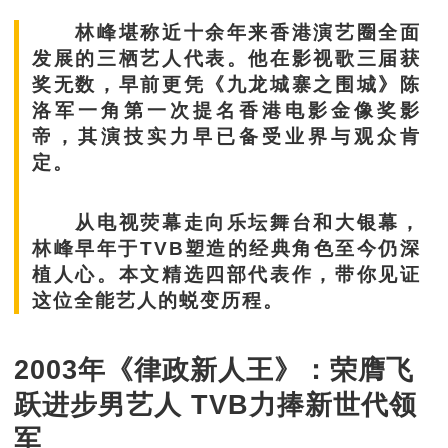
林峰堪称近十余年来香港演艺圈全面
发展的三栖艺人代表。他在影视歌三届获
奖无数，早前更凭《九龙城寨之围城》陈
洛军一角第一次提名香港电影金像奖影
帝，其演技实力早已备受业界与观众肯
定。
从电视荧幕走向乐坛舞台和大银幕，
林峰早年于TVB塑造的经典角色至今仍深
植人心。本文精选四部代表作，带你见证
这位全能艺人的蜕变历程。
2003年《律政新人王》：荣膺飞
跃进步男艺人 TVB力捧新世代领
军