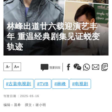
林峰出道廿六载迎演艺丰
年 重温经典剧集见证蜕变
轨迹
A-
A+
我要回应
古装电视剧
TVB
林峰
电视剧
刊登日期 : 2025-05-16
编辑︰晨希
撰文︰谢小明