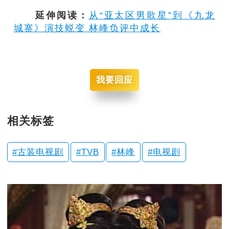
延伸阅读：
从“亚太区男歌星”到《九龙
城寨》演技蜕变 林峰负评中成长
我要回应
相关标签
古装电视剧
TVB
林峰
电视剧