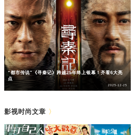
“都市传说”《寻秦记》跨越25年终上银幕！齐看6大亮
点
2025-12-25
影视时尚文章