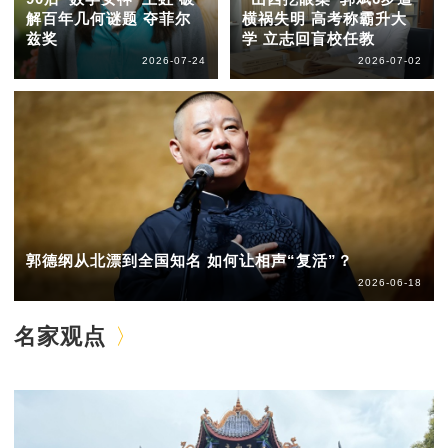
解百年几何谜题 夺菲尔
横祸失明 高考称霸升大
兹奖
学 立志回盲校任教
2026-07-24
2026-07-02
郭德纲从北漂到全国知名 如何让相声“复活”？
2026-06-18
名家观点