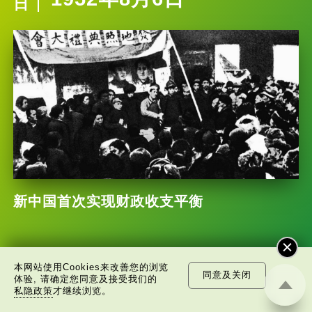
日
新中国首次实现财政收支平衡
本网站使用Cookies来改善您的浏览
同意及关闭
体验, 请确定您同意及接受我们的
每
“耄耋之年”与“期颐
私隐政策
才继续浏览。
日