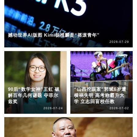
撼动世界AI版图 Kimi杨植麟是“摇滚青年”
2026-07-29
90后“数学女神”王虹 破
“山西挖眼案”郭斌6岁遭
解百年几何谜题 夺菲尔
横祸失明 高考称霸升大
兹奖
学 立志回盲校任教
2026-07-24
2026-07-02