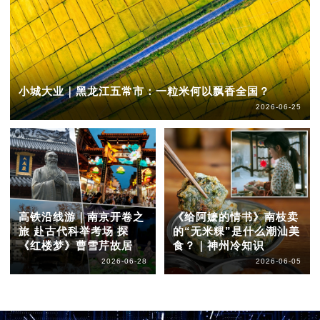
小城大业｜黑龙江五常市：一粒米何以飘香全国？
2026-06-25
高铁沿线游｜南京开卷之
《给阿嬷的情书》南枝卖
旅 赴古代科举考场 探
的“无米粿”是什么潮汕美
《红楼梦》曹雪芹故居
食？｜神州冷知识
2026-06-28
2026-06-05