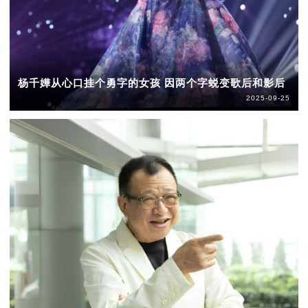
杨千嬅从心口挂个勇字的女孩 因两个字蜕变歌后和影后
2025-09-25