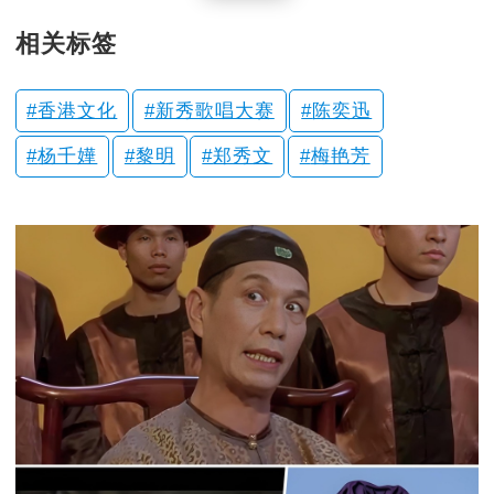
相关标签
香港文化
新秀歌唱大赛
陈奕迅
杨千嬅
黎明
郑秀文
梅艳芳