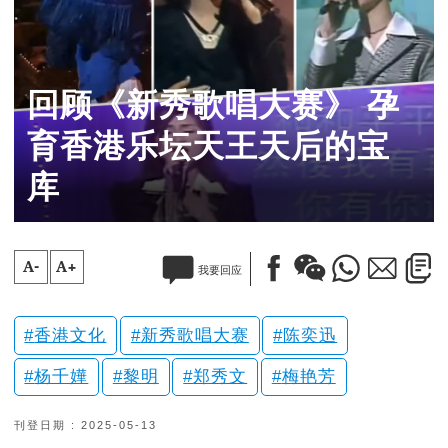
回顾《新秀歌唱大赛》 孕
育香港乐坛天王天后的宝
库
A-
A+
我要回应
香港文化
新秀歌唱大赛
陈奕迅
杨千嬅
黎明
郑秀文
梅艳芳
刊登日期 : 2025-05-13