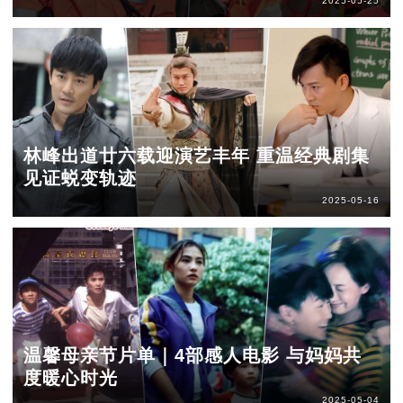
2025-05-25
林峰出道廿六载迎演艺丰年 重温经典剧集
见证蜕变轨迹
2025-05-16
温馨母亲节片单｜4部感人电影 与妈妈共
度暖心时光
2025-05-04