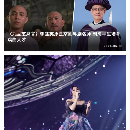
《九品芝麻官》李莲英原是京剧粤剧名师 刘洵半生培育
戏曲人才
2026-06-10