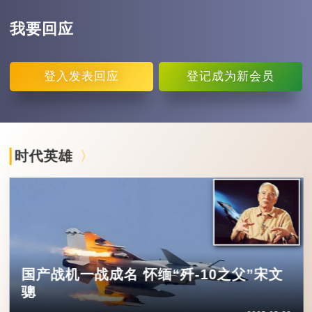
我要回应
登入
发表回应
登记
成为新会员
时代英雄
国产战机一战成名 怀缅“歼-10之父”宋文
骢