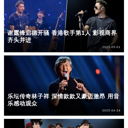
谢霆锋启德开骚 香港歌手第1人 影视商界
齐头并进
2025-05-01
乐坛传奇林子祥 深情款款又豪迈激昂 用音
乐感动观众
2025-04-24