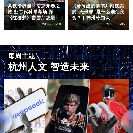
高铁沿线游｜南京开卷之
《给阿嬷的情书》南枝卖
旅 赴古代科举考场 探
的“无米粿”是什么潮汕美
《红楼梦》曹雪芹故居
食？｜神州冷知识
2026-06-28
2026-06-05
每周主题
杭州人文 智造未来