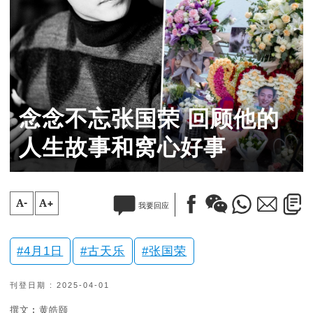
念念不忘张国荣 回顾他的
人生故事和窝心好事
A-
A+
我要回应
4月1日
古天乐
张国荣
刊登日期 : 2025-04-01
撰文︰黄皓颐