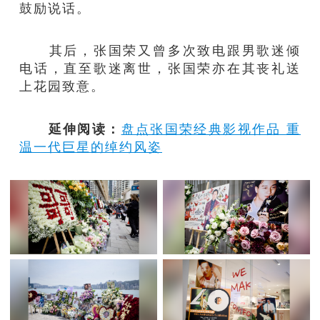
鼓励说话。
其后，张国荣又曾多次致电跟男歌迷倾
电话，直至歌迷离世，张国荣亦在其丧礼送
上花园致意。
延伸阅读：
盘点张国荣经典影视作品 重
温一代巨星的绰约风姿