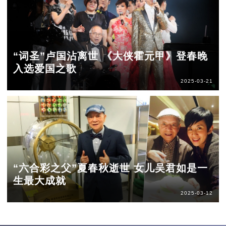
“词圣”卢国沾离世 《大侠霍元甲》登春晚
入选爱国之歌
2025-03-21
“六合彩之父”夏春秋逝世 女儿吴君如是一
生最大成就
2025-03-12