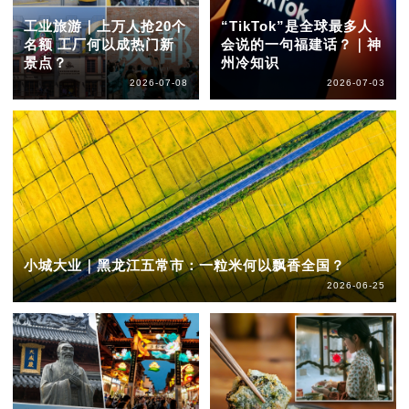
工业旅游｜上万人抢20个
“TikTok”是全球最多人
名额 工厂何以成热门新
会说的一句福建话？｜神
景点？
州冷知识
2026-07-08
2026-07-03
小城大业｜黑龙江五常市：一粒米何以飘香全国？
2026-06-25