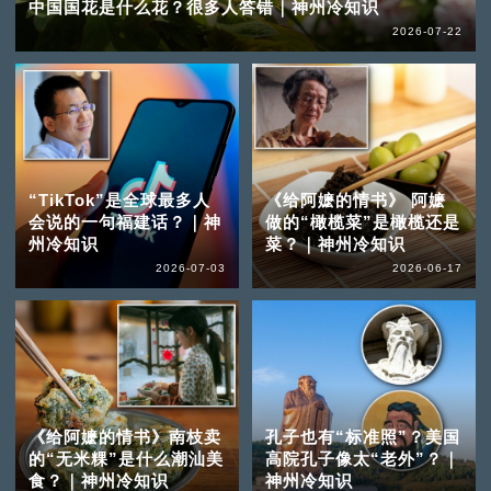
中国国花是什么花？很多人答错｜神州冷知识
2026-07-22
“TikTok”是全球最多人
《给阿嬷的情书》 阿嬷
会说的一句福建话？｜神
做的“橄榄菜”是橄榄还是
州冷知识
菜？｜神州冷知识
2026-07-03
2026-06-17
《给阿嬷的情书》南枝卖
孔子也有“标准照”？美国
的“无米粿”是什么潮汕美
高院孔子像太“老外”？｜
食？｜神州冷知识
神州冷知识