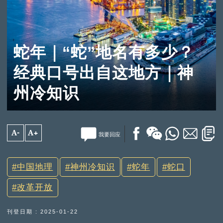
蛇年｜“蛇”地名有多少？
经典口号出自这地方｜神
州冷知识
A-
A+
我要回应
中国地理
神州冷知识
蛇年
蛇口
改革开放
刊登日期 : 2025-01-22