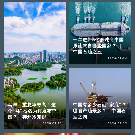
一年进口5亿多吨 中国
原油来自哪些国家？ ｜
中国石油之五
2026-02-04
马年｜重复率奇高！这
中国有多少石油“家底”？
个“马”地名为何遍布中
哪省产油最多？｜中国石
国？｜神州冷知识
油之四
2026-02-13
2026-01-22