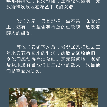
年那样绚烂，花朵艳丽，土地松软湿润，无
数蜜蜂欢欣地在花丛中飞旋采蜜。
他们的家中仍是那样一尘不染，在餐桌
上，还有一大瓶含苞待放的红玫瑰，散发着
醉人的幽香。
等他们安顿下来后，老邻居又把过去三
年来卖花得回来的利润，悉数交还给他们，
令他们感动得热泪盈眶。毫无疑问地，老邻
居从来没有当他们是二战中的敌人，只当他
们是挚爱的朋友。