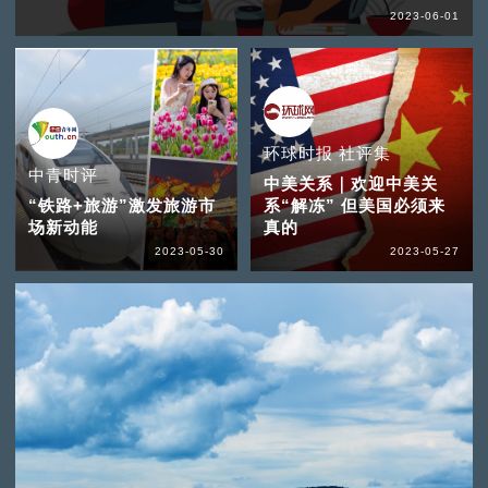
2023-06-01
环球时报 社评集
中青时评
中美关系｜欢迎中美关
“铁路+旅游”激发旅游市
系“解冻” 但美国必须来
场新动能
真的
2023-05-30
2023-05-27