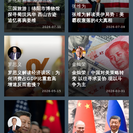
罗伦斯将军 潮游三国
张维为
三国旅游｜绵阳市博物馆
探寻蜀汉风华 西山古迹
张维为解读美伊局势：美
追忆蒋琬姜维
霸权衰落的4大真相
2026-07-11
2026-07-08
罗思义
金灿荣
罗思义解读经济误区：为
金灿荣：中国对美策略转
何消费占GDP比重愈高
变 以往寻求妥协 现以斗
增速反而愈慢？
争为主
2026-05-15
2026-03-31