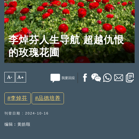
李焯芬人生导航 超越仇恨
的玫瑰花圃
A-
A+
我要回应
李焯芬
品德培养
刊登日期 : 2024-10-16
编辑︰黄皓颐