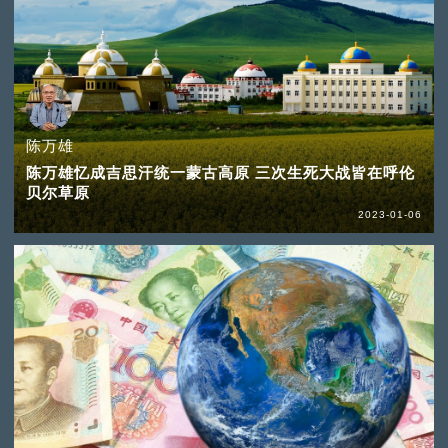
陈万雄
陈万雄忆成吉思汗统一蒙古高原 三次生死大战皆在呼伦
贝尔草原
2023-01-06