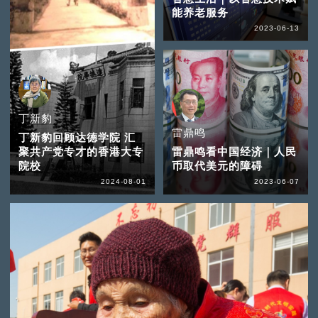
能养老服务
2023-06-13
丁新豹
雷鼎鸣
丁新豹回顾达德学院 汇
聚共产党专才的香港大专
雷鼎鸣看中国经济｜人民
院校
币取代美元的障碍
2024-08-01
2023-06-07