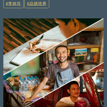
李焯芬
品德培养