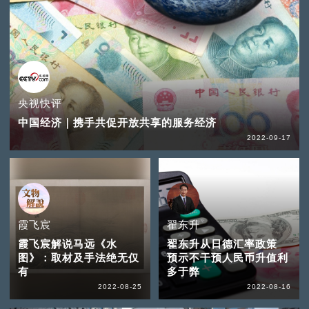
央视快评
中国经济｜携手共促开放共享的服务经济
2022-09-17
霞飞宸
翟东升
霞飞宸解说马远《水
翟东升从日德汇率政策
图》：取材及手法绝无仅
预示不干预人民币升值利
有
多于弊
2022-08-25
2022-08-16