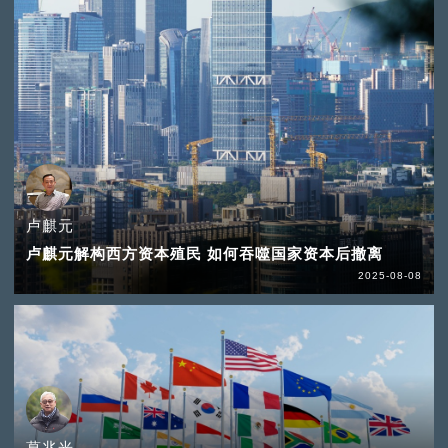
卢麒元
卢麒元解构西方资本殖民 如何吞噬国家资本后撤离
2025-08-08
葛兆光