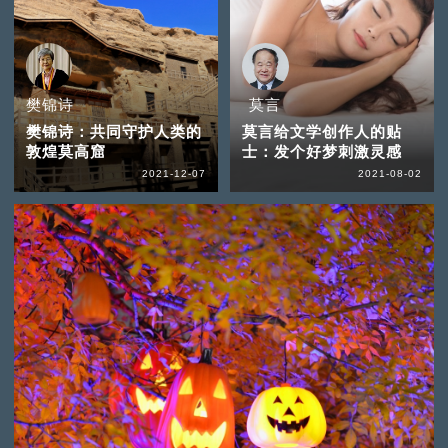
樊锦诗
莫言
樊锦诗：共同守护人类的
莫言给文学创作人的贴
敦煌莫高窟
士：发个好梦刺激灵感
2021-12-07
2021-08-02